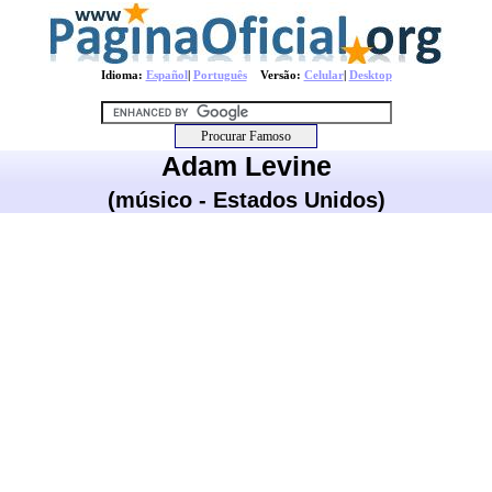
Idioma:
Español
|
Português
Versão:
Celular
|
Desktop
Adam Levine
(músico - Estados Unidos)