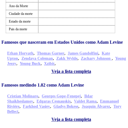
Ano da Morte
Ciudade da morte
Estado da morte
Pais da morte
Famosos que nasceram em Estados Unidos como Adam Levine
,
,
,
Ethan Horvath
Thomas Garner
James Gandolfini
Kate
,
,
,
,
Upton
Zendaya Coleman
Zakk Wylde
Zachary Johnson
Young
,
,
,
Jeezy
Young Buck
Xzibit
Veja a lista completa
Famosos medindo 1.82 como Adam Levine
,
,
Cristian Molinaro
Georges Gope-Fenepej
Ildar
,
,
,
Shaikheslamov
Edgaras Cesnauskis
Valdet Rama
Emmanuel
,
,
,
,
Rivière
Farkhod Vasiev
Gladys Bokese
Joaquín Álvarez
Tory
,
Belleci
Veja a lista completa