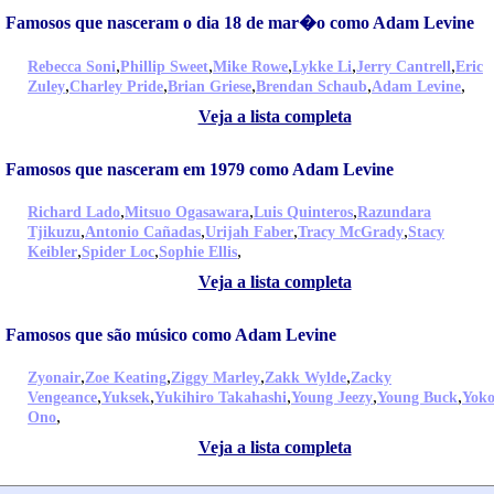
Famosos que nasceram o dia 18 de mar�o como Adam Levine
,
,
,
,
,
Rebecca Soni
Phillip Sweet
Mike Rowe
Lykke Li
Jerry Cantrell
Eric
,
,
,
,
,
Zuley
Charley Pride
Brian Griese
Brendan Schaub
Adam Levine
Veja a lista completa
Famosos que nasceram em 1979 como Adam Levine
,
,
,
Richard Lado
Mitsuo Ogasawara
Luis Quinteros
Razundara
,
,
,
,
Tjikuzu
Antonio Cañadas
Urijah Faber
Tracy McGrady
Stacy
,
,
,
Keibler
Spider Loc
Sophie Ellis
Veja a lista completa
Famosos que são músico como Adam Levine
,
,
,
,
Zyonair
Zoe Keating
Ziggy Marley
Zakk Wylde
Zacky
,
,
,
,
,
Vengeance
Yuksek
Yukihiro Takahashi
Young Jeezy
Young Buck
Yok
,
Ono
Veja a lista completa