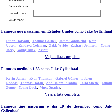
Ciudade da morte
Estado da morte
Pais da morte
Famosos que nasceram em Estados Unidos como Jake Gyllenhaal
,
,
,
Ethan Horvath
Thomas Garner
James Gandolfini
Kate
,
,
,
,
Upton
Zendaya Coleman
Zakk Wylde
Zachary Johnson
Young
,
,
,
Jeezy
Young Buck
Xzibit
Veja a lista completa
Famosos medindo 1.83 como Jake Gyllenhaal
,
,
,
Kevin Jansen
Ryan Thomson
Gabriel Gómez
Fabien
,
,
,
,
Raddas
Thomas Horak
Abdusalam Ibrahim
Tariq Spezie
Jonat
,
,
,
Zongo
Young Buck
Vince Spadea
Veja a lista completa
Famosos que nasceram o dia 19 de dezembro como Jak
Gyllenhaal