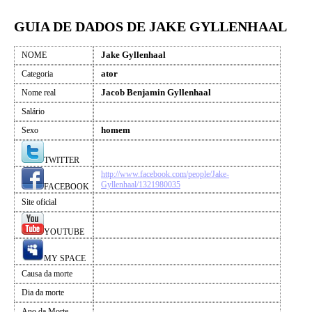
GUIA DE DADOS DE JAKE GYLLENHAAL
Jake Gyllenhaal
NOME
ator
Categoria
Jacob Benjamin Gyllenhaal
Nome real
Salário
homem
Sexo
TWITTER
http://www.facebook.com/people/Jake-
Gyllenhaal/1321980035
FACEBOOK
Site oficial
YOUTUBE
MY SPACE
Causa da morte
Dia da morte
Ano da Morte