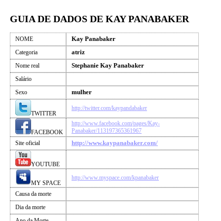
GUIA DE DADOS DE KAY PANABAKER
Kay Panabaker
NOME
atriz
Categoria
Stephanie Kay Panabaker
Nome real
Salário
mulher
Sexo
http://twitter.com/kaypandabaker
TWITTER
http://www.facebook.com/pages/Kay-
Panabaker/113197365361967
FACEBOOK
http://www.kaypanabaker.com/
Site oficial
YOUTUBE
http://www.myspace.com/kpanabaker
MY SPACE
Causa da morte
Dia da morte
Ano da Morte