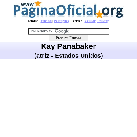
Idioma:
Español
|
Português
Versão:
Celular
|
Desktop
Kay Panabaker
(atriz - Estados Unidos)