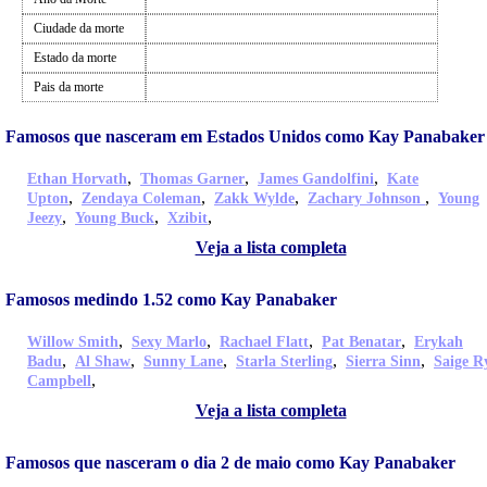
Ciudade da morte
Estado da morte
Pais da morte
Famosos que nasceram em Estados Unidos como Kay Panabaker
,
,
,
Ethan Horvath
Thomas Garner
James Gandolfini
Kate
,
,
,
,
Upton
Zendaya Coleman
Zakk Wylde
Zachary Johnson
Young
,
,
,
Jeezy
Young Buck
Xzibit
Veja a lista completa
Famosos medindo 1.52 como Kay Panabaker
,
,
,
,
Willow Smith
Sexy Marlo
Rachael Flatt
Pat Benatar
Erykah
,
,
,
,
,
Badu
Al Shaw
Sunny Lane
Starla Sterling
Sierra Sinn
Saige R
,
Campbell
Veja a lista completa
Famosos que nasceram o dia 2 de maio como Kay Panabaker