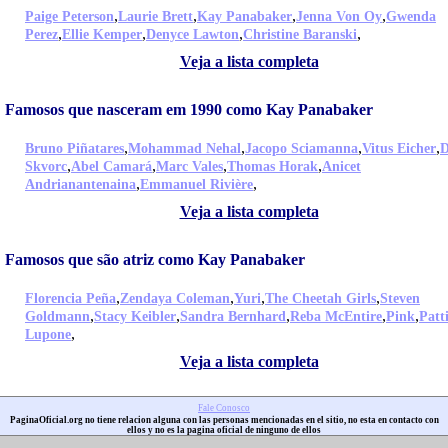
,
,
,
,
Paige Peterson
Laurie Brett
Kay Panabaker
Jenna Von Oy
Gwenda
,
,
,
,
Perez
Ellie Kemper
Denyce Lawton
Christine Baranski
Veja a lista completa
Famosos que nasceram em 1990 como Kay Panabaker
,
,
,
,
Bruno Piñatares
Mohammad Nehal
Jacopo Sciamanna
Vitus Eicher
D
,
,
,
,
Skvorc
Abel Camará
Marc Vales
Thomas Horak
Anicet
,
,
Andrianantenaina
Emmanuel Rivière
Veja a lista completa
Famosos que são atriz como Kay Panabaker
,
,
,
,
Florencia Peña
Zendaya Coleman
Yuri
The Cheetah Girls
Steven
,
,
,
,
,
Goldmann
Stacy Keibler
Sandra Bernhard
Reba McEntire
Pink
Patt
,
Lupone
Veja a lista completa
Fale Conosco
PaginaOficial.org no tiene relacion alguna con las personas mencionadas en el sitio, no esta en contacto con
ellos y no es la pagina oficial de ninguno de ellos