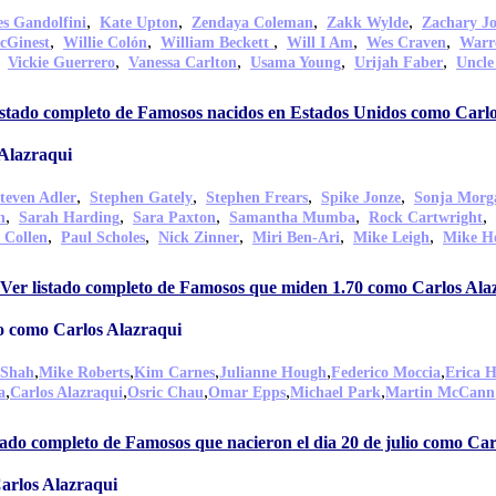
,
,
,
,
s Gandolfini
Kate Upton
Zendaya Coleman
Zakk Wylde
Zachary J
,
,
,
,
,
cGinest
Willie Colón
William Beckett
Will I Am
Wes Craven
Warr
,
,
,
,
,
Vickie Guerrero
Vanessa Carlton
Usama Young
Urijah Faber
Uncle
istado completo de Famosos nacidos en Estados Unidos como Carlo
Alazraqui
,
,
,
,
teven Adler
Stephen Gately
Stephen Frears
Spike Jonze
Sonja Morg
,
,
,
,
,
n
Sarah Harding
Sara Paxton
Samantha Mumba
Rock Cartwright
,
,
,
,
,
 Collen
Paul Scholes
Nick Zinner
Miri Ben-Ari
Mike Leigh
Mike Ho
Ver listado completo de Famosos que miden 1.70 como Carlos Ala
io como Carlos Alazraqui
,
,
,
,
,
 Shah
Mike Roberts
Kim Carnes
Julianne Hough
Federico Moccia
Erica H
,
,
,
,
,
a
Carlos Alazraqui
Osric Chau
Omar Epps
Michael Park
Martin McCann
tado completo de Famosos que nacieron el dia 20 de julio como Car
arlos Alazraqui