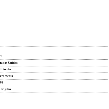
70
tados Unidos
lifornia
cramento
62
 de julio