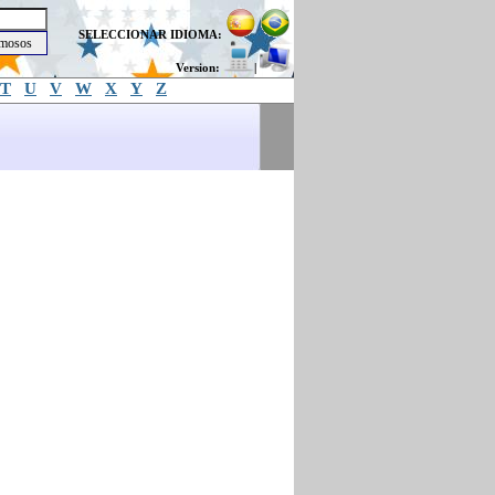
SELECCIONAR IDIOMA:
Version:
|
T
U
V
W
X
Y
Z