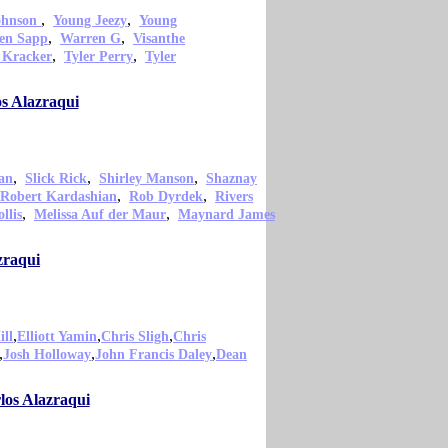
,
,
ohnson
Young Jeezy
Young
,
,
en Sapp
Warren G
Visanthe
,
,
 Kracker
Tyler Perry
Tyler
s Alazraqui
,
,
,
an
Slick Rick
Shirley Manson
Shaznay
,
,
Robert Kardashian
Rob Dyrdek
Rivers
,
,
llis
Melissa Auf der Maur
Maynard James
zraqui
,
,
,
ill
Elliott Yamin
Chris Sligh
Chris
,
,
,
Josh Holloway
John Francis Daley
Dean
los Alazraqui