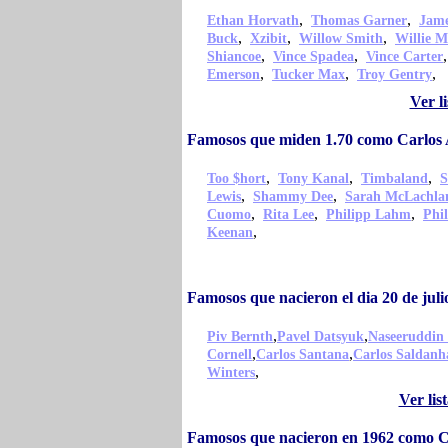
,
,
Ethan Horvath
Thomas Garner
Jame
,
,
,
Buck
Xzibit
Willow Smith
Willie M
,
,
Shiancoe
Vince Spadea
Vince Carter
,
,
,
Emerson
Tucker Max
Troy Gentry
Ver l
Famosos que miden 1.70 como Carlos 
,
,
,
Too $hort
Tony Kanal
Timbaland
S
,
,
Lewis
Shammy Dee
Sarah McLachla
,
,
,
Cuomo
Rita Lee
Philipp Lahm
Phil
,
Keenan
Famosos que nacieron el dia 20 de jul
,
,
Piv Bernth
Pavel Datsyuk
Naseeruddin
,
,
Cornell
Carlos Santana
Carlos Saldanh
,
Winters
Ver lis
Famosos que nacieron en 1962 como C