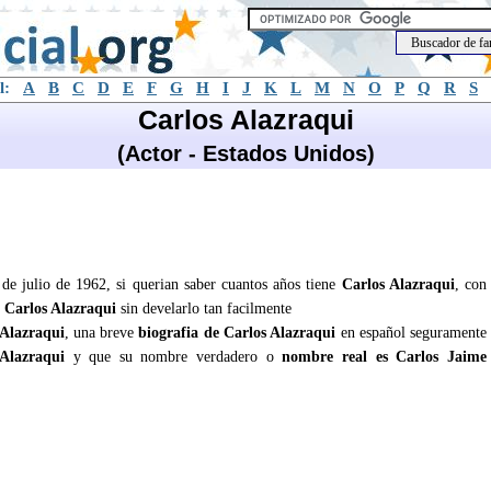
l:
A
B
C
D
E
F
G
H
I
J
K
L
M
N
O
P
Q
R
S
Carlos Alazraqui
(Actor - Estados Unidos)
 de julio de 1962, si querian saber cuantos años tiene
Carlos Alazraqui
, con
e
Carlos Alazraqui
sin develarlo tan facilmente
 Alazraqui
, una breve
biografia de Carlos Alazraqui
en español seguramente
Alazraqui
y que su nombre verdadero o
nombre real es Carlos Jaime