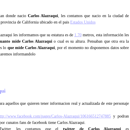
ntan donde nacio
Carlos Alazraqui
, les contamos que nacio en la ciudad de
 provincia de California ubicado en el pais
Estados Unidos
lazraqui les informamos que su estatura es de
1.70
metros, esta información les
cuanto mide Carlos Alazraqui
o cual es su altura. Pensaban que otra era la
es lo
que mide Carlos Alazraqui
, por el momento no disponemos datos sobre
staremos informandolo
qui
ra aquellos que quieren tener informacion real y actualizada de este personaje
ttp://www.facebook.com/pages/Carlos-Alazraqui/106166512747885
y podran
 por cunatos fans de facebook tiene Carlos Alazraqui.
 Twitter, les contamos que el
twitter de Carlos Alazraqui
es