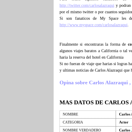
http://twitter.com/carlosalazraqui
y podran c
por el mismo twitter o por cuantos seguidor
Si son fanaticos de My Space les d
http://www.myspace.com/carlosalazraqui
.
Finalmente si encontraras la forma de
co
algunos viajes baratos a California o tal 
haria la reserva del hotel en California
Si no fueran de viaje que harias si logras 
y ultimas noticias de Carlos Alazraqui que
Opina sobre Carlos Alazraqui , c
MAS DATOS DE CARLOS
Carlos 
NOMBRE
Actor
CATEGORIA
Carlos 
NOMBRE VERDADERO