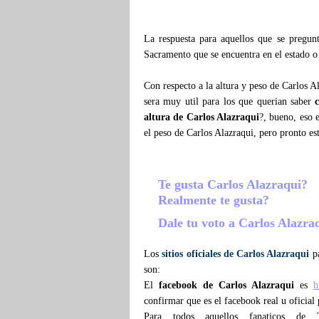
La respuesta para aquellos que se pregu
Sacramento que se encuentra en el estado o
Con respecto a la altura y peso de Carlos A
sera muy util para los que querian saber
altura de Carlos Alazraqui
?, bueno, eso 
el peso de Carlos Alazraqui, pero pronto e
Te gusta Carlos Alazraqui?
Realmente te gusta?
Dale tu voto a Carlos Alazra
Los
sitios oficiales de Carlos Alazraqui
pa
son:
El
facebook de Carlos Alazraqui
es
h
confirmar que es el facebook real u oficial
Para todos aquellos fanaticos de