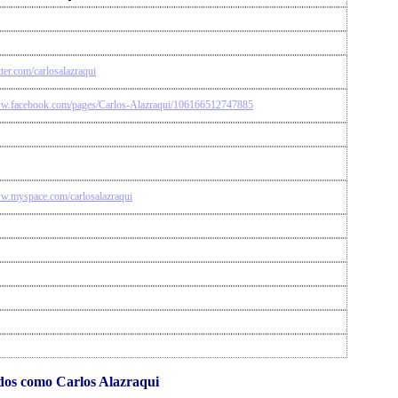
itter.com/carlosalazraqui
ww.facebook.com/pages/Carlos-Alazraqui/106166512747885
ww.myspace.com/carlosalazraqui
dos como Carlos Alazraqui