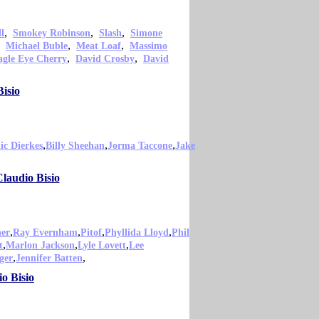
,
,
,
ll
Smokey Robinson
Slash
Simone
,
,
,
Michael Buble
Meat Loaf
Massimo
,
,
agle Eye Cherry
David Crosby
David
isio
,
,
,
c Dierkes
Billy Sheehan
Jorma Taccone
Jake
laudio Bisio
,
,
,
,
er
Ray Evernham
Pitof
Phyllida Lloyd
Phil
,
,
,
t
Marlon Jackson
Lyle Lovett
Lee
,
,
ger
Jennifer Batten
o Bisio