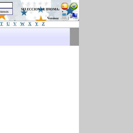
SELECCIONAR IDIOMA:
Version:
|
T
U
V
W
X
Y
Z