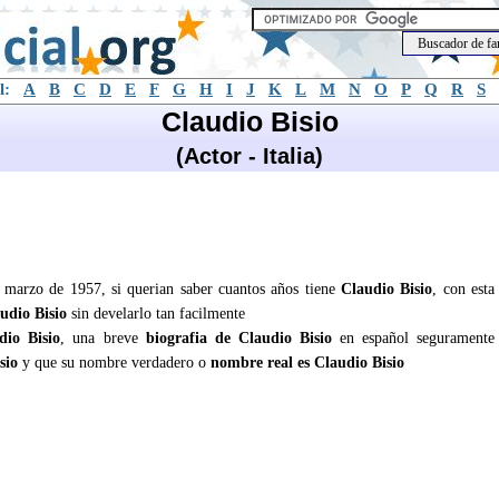
l:
A
B
C
D
E
F
G
H
I
J
K
L
M
N
O
P
Q
R
S
Claudio Bisio
(Actor - Italia)
e marzo de 1957, si querian saber cuantos años tiene
Claudio Bisio
, con esta
udio Bisio
sin develarlo tan facilmente
dio Bisio
, una breve
biografia de Claudio Bisio
en español seguramente
sio
y que su nombre verdadero o
nombre real es Claudio Bisio