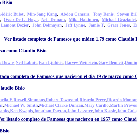
 Bisio
,
,
,
,
rédéric Bulot
Min-Sang Kang
Abdou Camara
Tony Renis
Steven Bri
,
,
,
,
Oscar De La Hoya
Neil Tennant
Mika Hakinnen
Michael Graziadei
,
,
,
,
,
,
Lamont Dozier
John Dolmayan
Jeff Lynne
Jamie T
Grace Jones
E
Ver listado completo de Famosos que miden 1.79 como Claudio B
rzo como Claudio Bisio
,
,
,
,
,
s Downs
Neil Labute
Ivan Ljubicic
Harvey Weinstein
Gary Bennett
Domini
stado completo de Famosos que nacieron el dia 19 de marzo como C
laudio Bisio
,
,
,
,
heila E
Russell Simmons
Robert Townsend
Ricardo Preve
Ricardo Montan
,
,
,
,
ir
Michael W. Smith
Michael Clarke Duncan
Mary Carillo
Martin Provos
,
,
,
,
,
banks
Ken Kwapis
Jonathan Dayton
John Lasseter
John Kassir
John Gula
er listado completo de Famosos que nacieron en 1957 como Claudi
Bisio