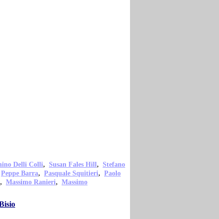
,
,
ino Delli Colli
Susan Fales Hill
Stefano
,
,
,
Peppe Barra
Pasquale Squitieri
Paolo
,
,
Massimo Ranieri
Massimo
Bisio