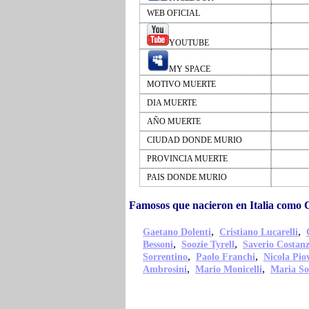
WEB OFICIAL
YOUTUBE
MY SPACE
MOTIVO MUERTE
DIA MUERTE
AÑO MUERTE
CIUDAD DONDE MURIO
PROVINCIA MUERTE
PAIS DONDE MURIO
Famosos que nacieron en Italia como C
,
,
Gaetano Dolenti
Cristiano Lucarelli
,
,
Bessoni
Soozie Tyrell
Saverio Costan
,
,
Sorrentino
Paolo Franchi
Nicola Pio
,
,
Ambrosini
Mario Monicelli
Maria So