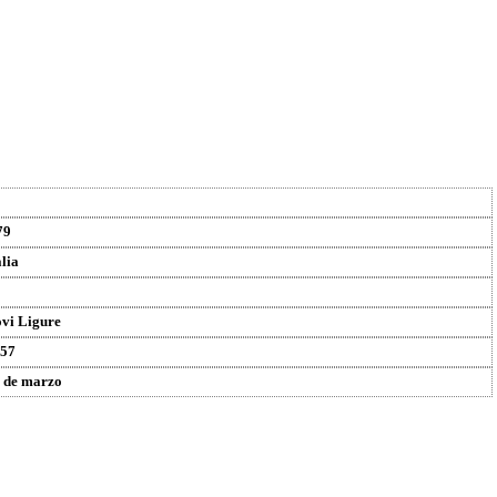
79
alia
vi Ligure
57
 de marzo