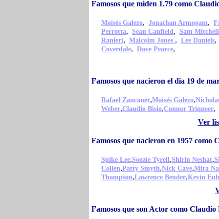
Famosos que miden 1.79 como Claudio
,
,
Moisés Galezo
Jonathan Armogam
F
,
,
Perrotta
Sean Canfield
Sam Mitchell
,
,
Ranieri
Malcolm Jones
Lee Daniels
,
,
Coverdale
Dave Pearce
Famosos que nacieron el dia 19 de ma
,
,
Rafael Zancaner
Moisés Galezo
Nichola
,
,
,
Weber
Claudio Bisio
Connor Trinneer
Ver li
Famosos que nacieron en 1957 como C
,
,
,
Spike Lee
Soozie Tyrell
Shirin Neshat
S
,
,
,
Collen
Patty Smyth
Nick Cave
Mira Na
,
,
Thompson
Lawrence Bender
Kevin Eu
V
Famosos que son Actor como Claudio 