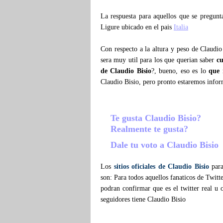
La respuesta para aquellos que se pregun
Ligure ubicado en el pais
Italia
Con respecto a la altura y peso de Claudi
sera muy util para los que querian saber
cu
de Claudio Bisio
?, bueno, eso es lo
que 
Claudio Bisio, pero pronto estaremos info
Te gusta Claudio Bisio?
Realmente te gusta?
Dale tu voto a Claudio Bisio
Los
sitios oficiales de Claudio Bisio
para
son: Para todos aquellos fanaticos de Twitt
podran confirmar que es el twitter real u o
seguidores tiene Claudio Bisio