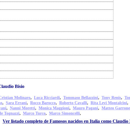
laudio Bisio
,
,
,
,
Cristian Molinaro
Luca Ricciardi
Tommaso Bellazzini
Tony Renis
Ton
,
,
,
,
zo
Sara Errani
Rocco Barocco
Roberto Cavalli
Rita Levi Montalcini
,
,
,
,
vani
Nanni Moretti
Monica Maggioni
Mauro Pagani
Matteo Garrone
,
,
,
le Tognazzi
Marco Turco
Marco Simoncelli
Ver listado completo de Famosos nacidos en Italia como Claudio 