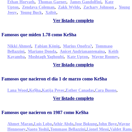
,
,
,
Ethan Horvath
Thomas Garner
James Gandolfini
Kate
,
,
,
,
Upton
Zendaya Coleman
Zakk Wylde
Zachary Johnson
Young
,
,
,
Jeezy
Young Buck
Xzibit
Ver listado completo
Famosos que miden 1.78 como Ke$ha
,
,
,
Nikki Ahmed
Fabian König
Marius Onofra?
Tommaso
,
,
,
Bellazzini
Mariano Donda
Anicet Andrianantenaina
Keith
,
,
,
,
Kayamba
Moshtagh Yaghoubi
Kate Upton
Wayne Rooney
Ver listado completo
Famosos que nacieron el dia 1 de marzo como Ke$ha
,
,
,
,
,
Lana Wood
Ke$ha
Katija Pevec
Esther Canadas
Cara Buono
Ver listado completo
Famosos que nacieron en 1987 como Ke$ha
,
,
,
,
,
Ahmet Maran
Luis Lobo
Athir Abdo
Jose Bokung
John Boye
Wayne
,
,
,
,
Hennessey
Naoto Yoshii
Tommaso Bellazzini
Lionel Messi
Valdet Ram