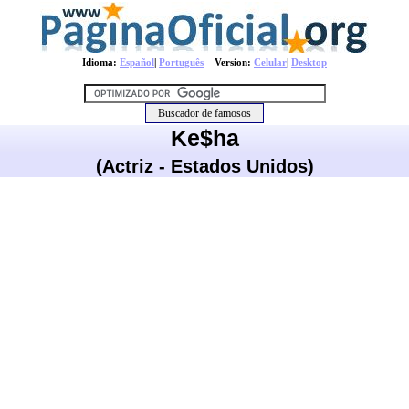
Idioma:
Español
|
Português
Version:
Celular
|
Desktop
Ke$ha
(Actriz - Estados Unidos)