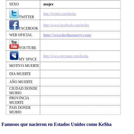
mujer
SEXO
http://twitter.com/kesha
TWITTER
http://www.facebook.com/kesha
FACEBOOK
http://www.keshasparty.com/
WEB OFICIAL
YOUTUBE
http://www.myspace.com/kesha
MY SPACE
MOTIVO MUERTE
DIA MUERTE
AÑO MUERTE
CIUDAD DONDE
MURIO
PROVINCIA
MUERTE
PAIS DONDE
MURIO
Famosos que nacieron en Estados Unidos como Ke$ha