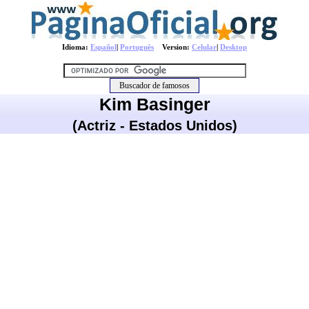
Idioma:
Español
|
Português
Version:
Celular
|
Desktop
Kim Basinger
(Actriz - Estados Unidos)