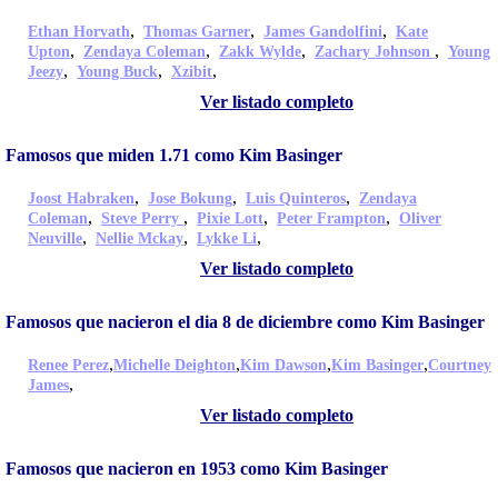
,
,
,
Ethan Horvath
Thomas Garner
James Gandolfini
Kate
,
,
,
,
Upton
Zendaya Coleman
Zakk Wylde
Zachary Johnson
Young
,
,
,
Jeezy
Young Buck
Xzibit
Ver listado completo
Famosos que miden 1.71 como Kim Basinger
,
,
,
Joost Habraken
Jose Bokung
Luis Quinteros
Zendaya
,
,
,
,
Coleman
Steve Perry
Pixie Lott
Peter Frampton
Oliver
,
,
,
Neuville
Nellie Mckay
Lykke Li
Ver listado completo
Famosos que nacieron el dia 8 de diciembre como Kim Basinger
,
,
,
,
Renee Perez
Michelle Deighton
Kim Dawson
Kim Basinger
Courtney
,
James
Ver listado completo
Famosos que nacieron en 1953 como Kim Basinger