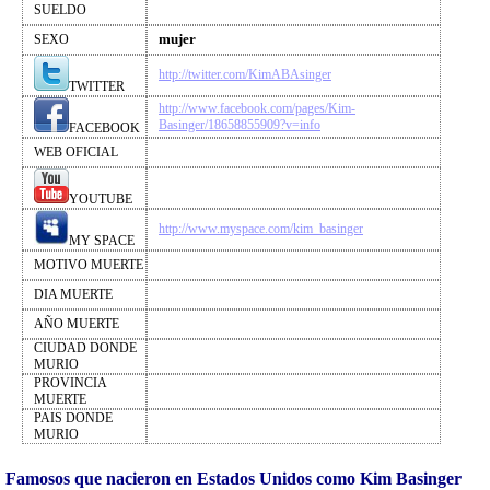
SUELDO
mujer
SEXO
http://twitter.com/KimABAsinger
TWITTER
http://www.facebook.com/pages/Kim-
Basinger/18658855909?v=info
FACEBOOK
WEB OFICIAL
YOUTUBE
http://www.myspace.com/kim_basinger
MY SPACE
MOTIVO MUERTE
DIA MUERTE
AÑO MUERTE
CIUDAD DONDE
MURIO
PROVINCIA
MUERTE
PAIS DONDE
MURIO
Famosos que nacieron en Estados Unidos como Kim Basinger