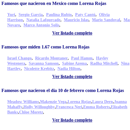
Famosos que nacieron en Mexico como Lorena Rojas
,
,
,
,
Yuri
Sergio Garcia
Paulina Rubio
Paty Cantú
Olivia
,
,
,
,
Harrison
Natalia Lafourcade
Mauricio Islas
Mario Sandoval
Ma
,
,
Novaro
Marco Antonio Solis
Ver listado completo
Famosos que miden 1.67 como Lorena Rojas
,
,
,
Israel Chango
Ricardo Montaner
Paul Hamm
Hayley
,
,
,
,
Westenera
Savanna Samson
Sabine Azema
Radha Mitchell
Nina
,
,
,
Hartley
Nicolette Krebitz
Nadia Hilton
Ver listado completo
Famosos que nacieron el dia 10 de febrero como Lorena Rojas
,
,
,
,
Meadow Williams
Makenzie Vega
Lorena Rojas
Laura Dern
Joanna
,
,
,
,
Mahaffy
Holly Willoughby
Francesca Neri
Emma Roberts
Elizabeth
,
,
Banks
Chloe Moretz
Ver listado completo