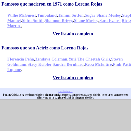
Famosos que nacieron en 1971 como Lorena Rojas
,
,
,
,
Willie McGinest
Timbaland
Tammi Sutton
Sugar Shane Mosley
Step
,
,
,
,
,
Manuel
Sidra Smith
Shannon Briggs
Shane Mosley
Sara Evans
Rick
,
Martin
Ver listado completo
Famosos que son Actriz como Lorena Rojas
,
,
,
,
Florencia Peña
Zendaya Coleman
Yuri
The Cheetah Girls
Steven
,
,
,
,
,
Goldmann
Stacy Keibler
Sandra Bernhard
Reba McEntire
Pink
Patt
,
Lupone
Ver listado completo
Contactenos
PaginaOficial.org no tiene relacion alguna con las personas mencionadas en el sitio, no esta en contacto con
ellos y no es la pagina oficial de ninguno de ellos