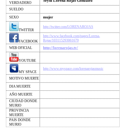
Seydi Lorena Rojas González
VERDADERO
SUELDO
mujer
SEXO
http://twitter.com/LORENAROJAS
TWITTER
http://www.facebook.com/pages/Lorena-
Rojas/103115293061679
FACEBOOK
http://lorenarojas.tv/
WEB OFICIAL
YOUTUBE
http://www.myspace.com/lorenarojasmusic
MY SPACE
MOTIVO MUERTE
DIA MUERTE
AÑO MUERTE
CIUDAD DONDE
MURIO
PROVINCIA
MUERTE
PAIS DONDE
MURIO