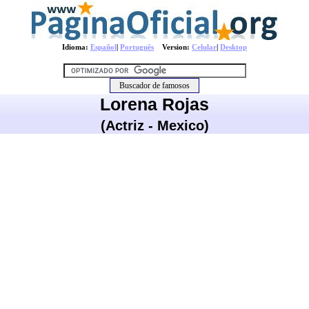
Idioma:
Español
|
Português
Version:
Celular
|
Desktop
Lorena Rojas
(Actriz - Mexico)