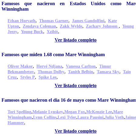
Famosos que nacieron en Estados Unidos como Mar
Winningham
,
,
,
Ethan Horvath
Thomas Garner
James Gandolfini
Kate
,
,
,
,
Upton
Zendaya Coleman
Zakk Wylde
Zachary Johnson
Young
,
,
,
Jeezy
Young Buck
Xzibit
Ver listado completo
Famosos que miden 1.68 como Mare Winningham
,
,
,
Oliver Makor
Hervé Ndjana
Vanessa Carlton
Timur
,
,
,
,
Bekmambetov
Thomas Dolby
Tanith Belbin
Tamara Sky
Taio
,
,
,
Cruz
Styles P
Spike Lee
Ver listado completo
Famosos que nacieron el dia 16 de mayo como Mare Winningha
,
,
,
,
Tori Spelling
Melanie Lynskey
Megan Fox
McKenzie Lee
Mare
,
,
,
,
,
Winningham
Lynn Collins
Lexi Tyler
Laura Pausini
Julia Voth
Jaime
,
Hammer
Ver listado completo