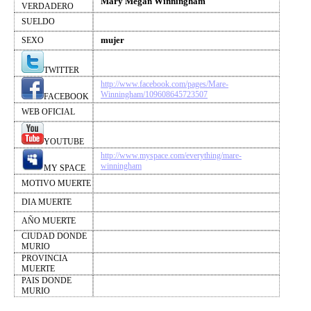
Mary Megan Winningham
VERDADERO
SUELDO
mujer
SEXO
TWITTER
http://www.facebook.com/pages/Mare-
Winningham/109608645723507
FACEBOOK
WEB OFICIAL
YOUTUBE
http://www.myspace.com/everything/mare-
winningham
MY SPACE
MOTIVO MUERTE
DIA MUERTE
AÑO MUERTE
CIUDAD DONDE
MURIO
PROVINCIA
MUERTE
PAIS DONDE
MURIO