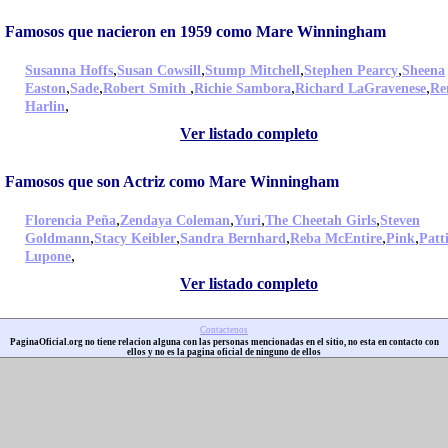
Famosos que nacieron en 1959 como Mare Winningham
,
,
,
,
Susanna Hoffs
Susan Cowsill
Stump Mitchell
Stephen Pearcy
Sheena
,
,
,
,
,
Easton
Sade
Robert Smith
Richie Sambora
Richard LaGravenese
Re
,
Harlin
Ver listado completo
Famosos que son Actriz como Mare Winningham
,
,
,
,
Florencia Peña
Zendaya Coleman
Yuri
The Cheetah Girls
Steven
,
,
,
,
,
Goldmann
Stacy Keibler
Sandra Bernhard
Reba McEntire
Pink
Patt
,
Lupone
Ver listado completo
Contactenos
PaginaOficial.org no tiene relacion alguna con las personas mencionadas en el sitio, no esta en contacto con
ellos y no es la pagina oficial de ninguno de ellos