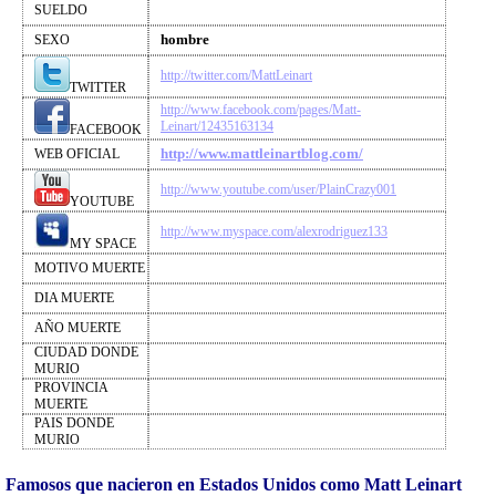
SUELDO
hombre
SEXO
http://twitter.com/MattLeinart
TWITTER
http://www.facebook.com/pages/Matt-
Leinart/12435163134
FACEBOOK
http://www.mattleinartblog.com/
WEB OFICIAL
http://www.youtube.com/user/PlainCrazy001
YOUTUBE
http://www.myspace.com/alexrodriguez133
MY SPACE
MOTIVO MUERTE
DIA MUERTE
AÑO MUERTE
CIUDAD DONDE
MURIO
PROVINCIA
MUERTE
PAIS DONDE
MURIO
Famosos que nacieron en Estados Unidos como Matt Leinart