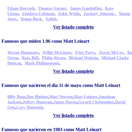
,
,
,
Ethan Horvath
Thomas Garner
James Gandolfini
Kate
,
,
,
,
Upton
Zendaya Coleman
Zakk Wylde
Zachary Johnson
Young
,
,
,
Jeezy
Young Buck
Xzibit
Ver listado completo
Famosos que miden 1.96 como Matt Leinart
,
,
,
,
Wayne Hennessey
Willie McGinest
Tyler Perry
Travie McCoy
Ra
,
,
,
,
Orton
Raja Bell
Philip Rivers
Michael Waltrip
Michael Clarke
,
,
Duncan
Mark Philippoussis
Ver listado completo
Famosos que nacieron el dia 11 de mayo como Matt Leinart
,
,
,
,
Billy Bean
Ben Bledsoe
Matt Newton
Matt Leinart
Jonathan
,
,
,
,
Jackson
Jeffrey Donovan
James Haven
Gerard Christopher
David
,
,
Gest
Cory Monteith
Ver listado completo
Famosos que nacieron en 1983 como Matt Leinart