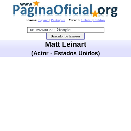
Idioma:
Español
|
Português
Version:
Celular
|
Desktop
Matt Leinart
(Actor - Estados Unidos)