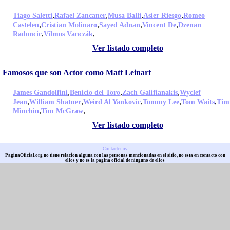
,
,
,
,
Tiago Saletti
Rafael Zancaner
Musa Balli
Asier Riesgo
Romeo
,
,
,
,
Castelen
Cristian Molinaro
Sayed Adnan
Vincent De
Dzenan
,
,
Radoncic
Vilmos Vanczák
Ver listado completo
Famosos que son Actor como Matt Leinart
,
,
,
James Gandolfini
Benicio del Toro
Zach Galifianakis
Wyclef
,
,
,
,
,
Jean
William Shatner
Weird Al Yankovic
Tommy Lee
Tom Waits
Tim
,
,
Minchin
Tim McGraw
Ver listado completo
Contactenos
PaginaOficial.org no tiene relacion alguna con las personas mencionadas en el sitio, no esta en contacto con
ellos y no es la pagina oficial de ninguno de ellos