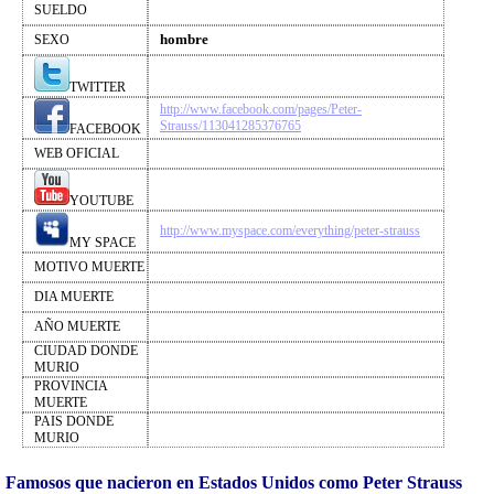
SUELDO
hombre
SEXO
TWITTER
http://www.facebook.com/pages/Peter-
Strauss/113041285376765
FACEBOOK
WEB OFICIAL
YOUTUBE
http://www.myspace.com/everything/peter-strauss
MY SPACE
MOTIVO MUERTE
DIA MUERTE
AÑO MUERTE
CIUDAD DONDE
MURIO
PROVINCIA
MUERTE
PAIS DONDE
MURIO
Famosos que nacieron en Estados Unidos como Peter Strauss