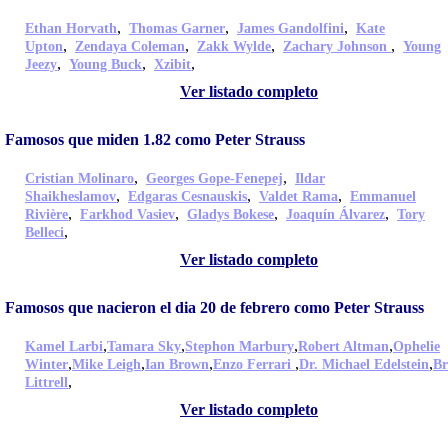
,
,
,
Ethan Horvath
Thomas Garner
James Gandolfini
Kate
,
,
,
,
Upton
Zendaya Coleman
Zakk Wylde
Zachary Johnson
Young
,
,
,
Jeezy
Young Buck
Xzibit
Ver listado completo
Famosos que miden 1.82 como Peter Strauss
,
,
Cristian Molinaro
Georges Gope-Fenepej
Ildar
,
,
,
Shaikheslamov
Edgaras Cesnauskis
Valdet Rama
Emmanuel
,
,
,
,
Rivière
Farkhod Vasiev
Gladys Bokese
Joaquín Álvarez
Tory
,
Belleci
Ver listado completo
Famosos que nacieron el dia 20 de febrero como Peter Strauss
,
,
,
,
Kamel Larbi
Tamara Sky
Stephon Marbury
Robert Altman
Ophelie
,
,
,
,
,
Winter
Mike Leigh
Ian Brown
Enzo Ferrari
Dr. Michael Edelstein
Br
,
Littrell
Ver listado completo