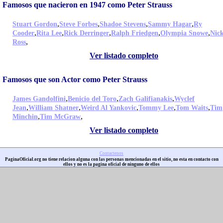
Famosos que nacieron en 1947 como Peter Strauss
,
,
,
,
Stuart Gordon
Steve Forbes
Shadoe Stevens
Sammy Hagar
Ry
,
,
,
,
,
Cooder
Rita Lee
Rick Derringer
Ralph Friedgen
Olympia Snowe
Nic
,
Ross
Ver listado completo
Famosos que son Actor como Peter Strauss
,
,
,
James Gandolfini
Benicio del Toro
Zach Galifianakis
Wyclef
,
,
,
,
,
Jean
William Shatner
Weird Al Yankovic
Tommy Lee
Tom Waits
Tim
,
,
Minchin
Tim McGraw
Ver listado completo
Contactenos
PaginaOficial.org no tiene relacion alguna con las personas mencionadas en el sitio, no esta en contacto con
ellos y no es la pagina oficial de ninguno de ellos