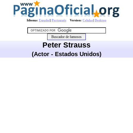
Idioma:
Español
|
Português
Version:
Celular
|
Desktop
Peter Strauss
(Actor - Estados Unidos)