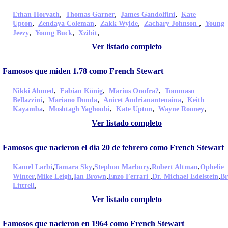
,
,
,
Ethan Horvath
Thomas Garner
James Gandolfini
Kate
,
,
,
,
Upton
Zendaya Coleman
Zakk Wylde
Zachary Johnson
Young
,
,
,
Jeezy
Young Buck
Xzibit
Ver listado completo
Famosos que miden 1.78 como French Stewart
,
,
,
Nikki Ahmed
Fabian König
Marius Onofra?
Tommaso
,
,
,
Bellazzini
Mariano Donda
Anicet Andrianantenaina
Keith
,
,
,
,
Kayamba
Moshtagh Yaghoubi
Kate Upton
Wayne Rooney
Ver listado completo
Famosos que nacieron el dia 20 de febrero como French Stewart
,
,
,
,
Kamel Larbi
Tamara Sky
Stephon Marbury
Robert Altman
Ophelie
,
,
,
,
,
Winter
Mike Leigh
Ian Brown
Enzo Ferrari
Dr. Michael Edelstein
Br
,
Littrell
Ver listado completo
Famosos que nacieron en 1964 como French Stewart