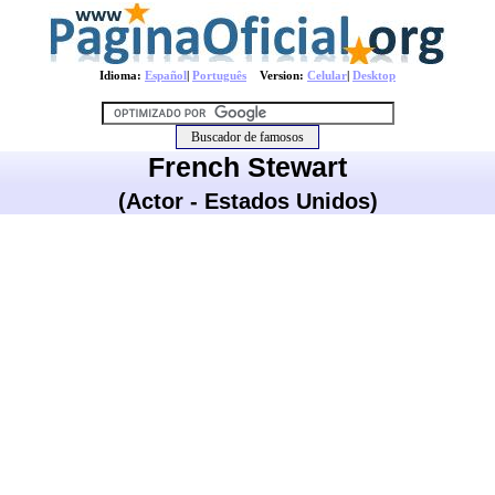
Idioma:
Español
|
Português
Version:
Celular
|
Desktop
French Stewart
(Actor - Estados Unidos)