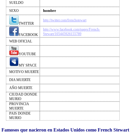
SUELDO
hombre
SEXO
http://twitter.com/frenchstewart
TWITTER
http://www.facebook.com/pages/French-
Stewart/105445926155789
FACEBOOK
WEB OFICIAL
YOUTUBE
MY SPACE
MOTIVO MUERTE
DIA MUERTE
AÑO MUERTE
CIUDAD DONDE
MURIO
PROVINCIA
MUERTE
PAIS DONDE
MURIO
Famosos que nacieron en Estados Unidos como French Stewart