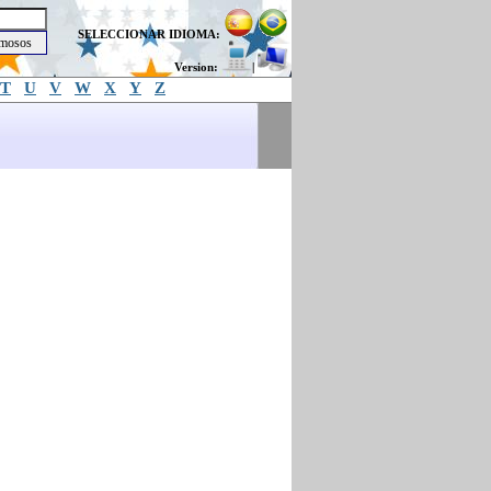
SELECCIONAR IDIOMA:
Version:
|
T
U
V
W
X
Y
Z