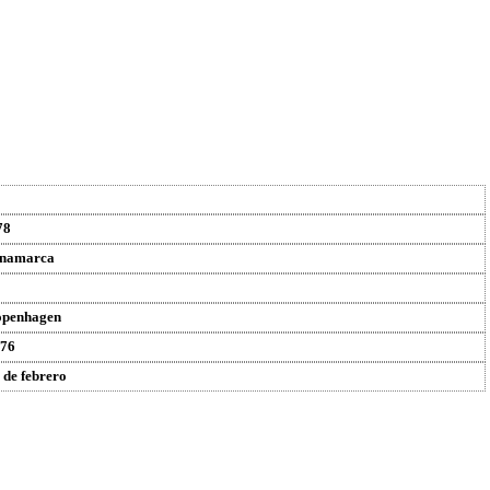
78
inamarca
penhagen
76
 de febrero