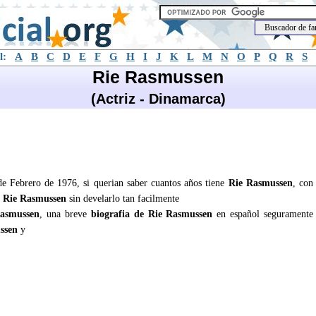
l:
A
B
C
D
E
F
G
H
I
J
K
L
M
N
O
P
Q
R
S
Rie Rasmussen
(Actriz - Dinamarca)
de Febrero de 1976, si querian saber cuantos años tiene
Rie Rasmussen
, con
e
Rie Rasmussen
sin develarlo tan facilmente
asmussen
, una breve
biografia de Rie Rasmussen
en español seguramente
ssen
y