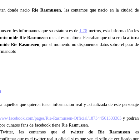
untan donde nacio
Rie Rasmussen
, les contamos que nacio en la ciudad de
smussen les informamos que su estatura es de
1.78
metros, esta información les
anto mide Rie Rasmussen
o cual es su altura. Pensaban que otra era la
altura
 mide Rie Rasmussen
, por el momento no disponemos datos sobre el peso de
ormandolo
en
a aquellos que quieren tener informacion real y actualizada de este personaje
/www.facebook.com/pages/Rie-Rasmussen-Official/187344561303303
y podran
 por cunatos fans de facebook tiene Rie Rasmussen.
e Twitter, les contamos que el
twitter de Rie Rasmussen
es
nfirmar que es el twitter real u oficial si es que ven el sello de verificado por