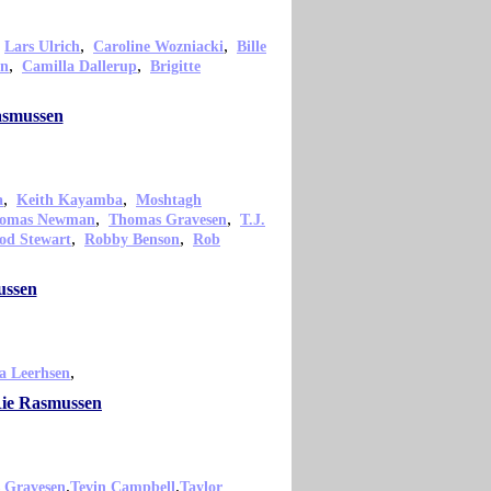
,
,
,
Lars Ulrich
Caroline Wozniacki
Bille
,
,
en
Camilla Dallerup
Brigitte
asmussen
,
,
a
Keith Kayamba
Moshtagh
,
,
omas Newman
Thomas Gravesen
T.J.
,
,
od Stewart
Robby Benson
Rob
ussen
,
a Leerhsen
 Rie Rasmussen
,
,
 Gravesen
Tevin Campbell
Taylor