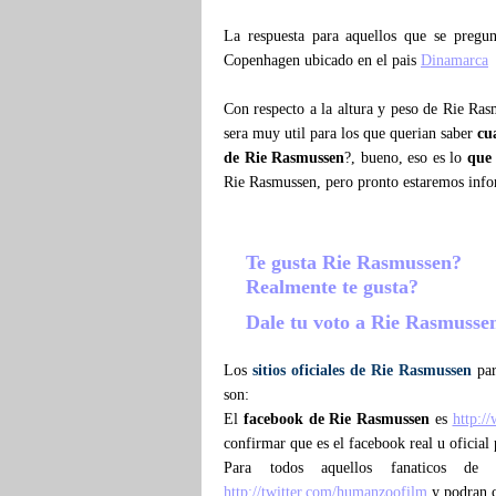
La respuesta para aquellos que se preg
Copenhagen ubicado en el pais
Dinamarca
Con respecto a la altura y peso de Rie Ra
sera muy util para los que querian saber
cu
de Rie Rasmussen
?, bueno, eso es lo
que
Rie Rasmussen, pero pronto estaremos inf
Te gusta Rie Rasmussen?
Realmente te gusta?
Dale tu voto a Rie Rasmuss
Los
sitios oficiales de Rie Rasmussen
par
son:
El
facebook de Rie Rasmussen
es
http:/
confirmar que es el facebook real u oficial
Para todos aquellos fanaticos d
http://twitter.com/humanzoofilm
y podran co