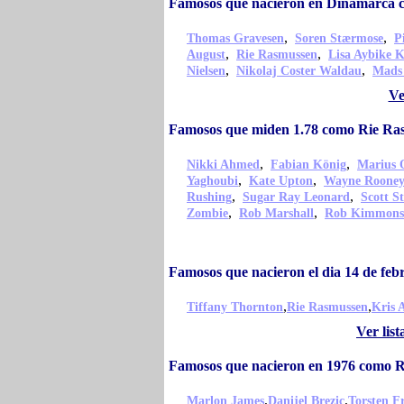
Famosos que nacieron en Dinamarca 
,
,
Thomas Gravesen
Soren Stærmose
P
,
,
August
Rie Rasmussen
Lisa Aybike K
,
,
Nielsen
Nikolaj Coster Waldau
Mads
Ve
Famosos que miden 1.78 como Rie Ra
,
,
Nikki Ahmed
Fabian König
Marius 
,
,
Yaghoubi
Kate Upton
Wayne Roone
,
,
Rushing
Sugar Ray Leonard
Scott S
,
,
Zombie
Rob Marshall
Rob Kimmons
Famosos que nacieron el dia 14 de fe
,
,
Tiffany Thornton
Rie Rasmussen
Kris 
Ver lis
Famosos que nacieron en 1976 como 
,
,
Marlon James
Danijel Brezic
Torsten F