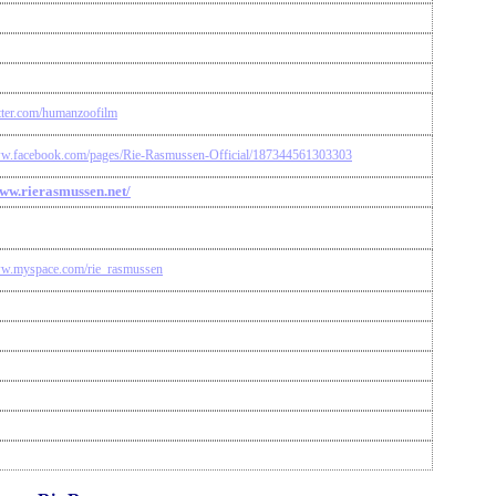
itter.com/humanzoofilm
ww.facebook.com/pages/Rie-Rasmussen-Official/187344561303303
www.rierasmussen.net/
ww.myspace.com/rie_rasmussen