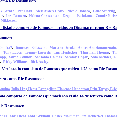
como Rie Rasmussen
,
,
,
,
iv Bernth
Per Holst
Niels Arden Oplev
Nicolo Donato
Lone Scherfig
,
,
,
,
ir
Ines Romero
Helena Christensen
Deepika Padukone
Connie Niels
,
 Mikkelsen
r listado completo de Famosos nacidos en Dinamarca como Rie R
smussen
,
,
,
Onofra?
Tommaso Bellazzini
Mariano Donda
Anicet Andrianantenain
,
,
,
,
,
y
Tony Lucca
Tommy Lasorda
Tim Heidecker
Thurman Thomas
Th
,
,
,
,
,
tapp
Sarah Connor
Santonio Holmes
Sammy Hagar
Sam Mendes
R
,
,
,
Ricky Williams
Rick Astley
Ver listado completo de Famosos que miden 1.78 como Rie Rasm
brero como Rie Rasmussen
,
,
,
,
,
Aquino
Julia Ling
Heart Evangelista
Florence Henderson
Erin Torpey
Eric
tado completo de Famosos que nacieron el dia 14 de febrero como
Rie Rasmussen
,
,
,
,
,
rings
Tony Lucca
Todd Grisham
Tinsley Mortimer
Tim Heidecker
Thomas