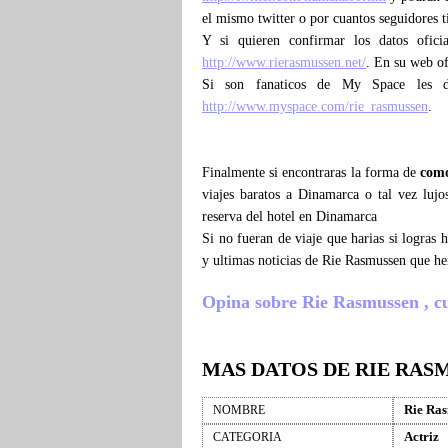
el mismo twitter o por cuantos seguidores 
Y si quieren confirmar los datos ofici
http://www.rierasmussen.net/
. En su web of
Si son fanaticos de My Space les 
http://www.myspace.com/rie_rasmussen
.
Finalmente si encontraras la forma de
como
viajes baratos a Dinamarca o tal vez luj
reserva del hotel en Dinamarca
Si no fueran de viaje que harias si logras
y ultimas noticias de Rie Rasmussen que h
Opina sobre Rie Rasmussen , cuen
MAS DATOS DE RIE RAS
Rie Ra
NOMBRE
Actriz
CATEGORIA