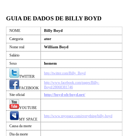
GUIA DE DADOS DE BILLY BOYD
Billy Boyd
NOME
ator
Categoria
William Boyd
Nome real
Salário
homem
Sexo
http://twitter.com/Billy_Boyd
TWITTER
http://www.facebook.com/pages/Billy-
Boyd/28068381746
FACEBOOK
http://boyd-oh-boyd.net/
Site oficial
YOUTUBE
http://www.myspace.com/everything/billy-boyd
MY SPACE
Causa da morte
Dia da morte