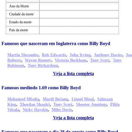
Ano da Morte
Ciudade da morte
Estado da morte
Pais da morte
Famosos que nasceram em Inglaterra como Billy Boyd
,
,
,
,
Martin Slocombe
Rob Edwards
John Irving
Anthony Davies
Jas
,
,
,
,
Roberts
Wayne Rooney
Victoria Beckham
Tony Scott
Tony
,
,
Robinson
Tony Richardson
Veja a lista completa
Famosos medindo 1.69 como Billy Boyd
,
,
,
Mohamed Mbalia
Mardi Bujang
Lionel Messi
Salmaan
,
,
,
,
King
Xherdan Shaqiri
Tony Scott
Shooter Jennings
Pihla
,
,
,
Viitala
Nicky Hayden
Miles Davis
Veja a lista completa
Famosos que nasceram o dia 28 de agosto como Billy Boyd