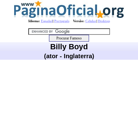
Idioma:
Español
|
Português
Versão:
Celular
|
Desktop
Billy Boyd
(ator - Inglaterra)