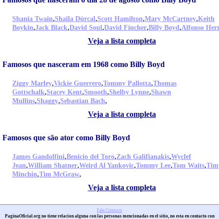
,
,
,
,
Shania Twain
Shaila Dúrcal
Scott Hamilton
Mary McCartney
Keith
,
,
,
,
,
Boykin
Jack Black
David Soul
David Fincher
Billy Boyd
Alfonso Her
Veja a lista completa
Famosos que nasceram em 1968 como Billy Boyd
,
,
,
Ziggy Marley
Vickie Guerrero
Tommy Pallotta
Thomas
,
,
,
,
Gottschalk
Stacey Kent
Smooth
Shelby Lynne
Shawn
,
,
,
Mullins
Shaggy
Sebastian Bach
Veja a lista completa
Famosos que são ator como Billy Boyd
,
,
,
James Gandolfini
Benicio del Toro
Zach Galifianakis
Wyclef
,
,
,
,
,
Jean
William Shatner
Weird Al Yankovic
Tommy Lee
Tom Waits
Tim
,
,
Minchin
Tim McGraw
Veja a lista completa
Fale Conosco
PaginaOficial.org no tiene relacion alguna con las personas mencionadas en el sitio, no esta en contacto con