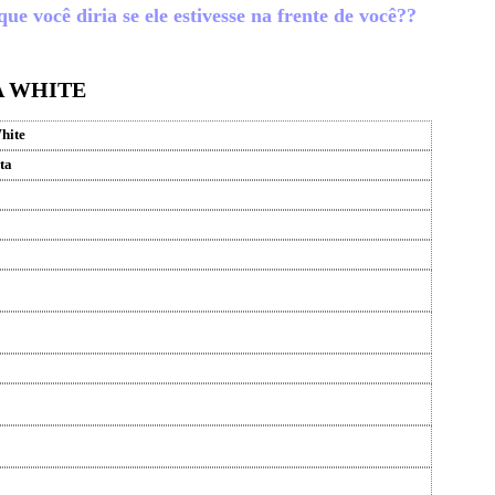
e você diria se ele estivesse na frente de você??
A WHITE
hite
ta