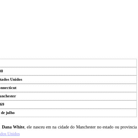
80
tados Unidos
nnecticut
nchester
69
 de julho
u
Dana White
, ele nasceu em na cidade do Manchester no estado ou provincia
ados Unidos