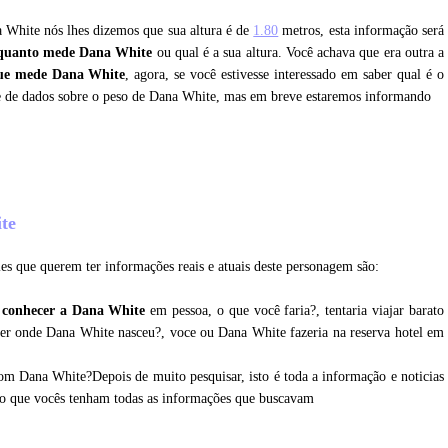
a White nós lhes dizemos que sua altura é de
1.80
metros, esta informação será
quanto mede Dana White
ou qual é a sua altura. Você achava que era outra a
ue mede Dana White
, agora, se você estivesse interessado em saber qual é o
e de dados sobre o peso de Dana White, mas em breve estaremos informando
ite
es que querem ter informações reais e atuais deste personagem são:
 conhecer a Dana White
em pessoa, o que você faria?, tentaria viajar barato
cer onde Dana White nasceu?, voce ou Dana White fazeria na reserva hotel em
om Dana White?Depois de muito pesquisar, isto é toda a informação e noticias
ro que vocês tenham todas as informações que buscavam