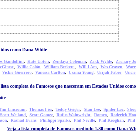
nidos como Dana White
,
,
,
,
s Gandolfini
Kate Upton
Zendaya Coleman
Zakk Wylde
Zachary J
,
,
,
,
,
cGinest
Willie Colón
William Beckett
Will I Am
Wes Craven
Warr
,
,
,
,
,
Vickie Guerrero
Vanessa Carlton
Usama Young
Urijah Faber
Uncle
 lista completa de Famosos que nasceram em Estados Unidos com
ite
,
,
,
,
,
Tim Lincecum
Thomas Fiss
Teddy Geiger
Stan Lee
Spider Loc
Slee
,
,
,
,
Scott Weiland
Scott Gomez
Rufus Wainwright
Romeo
Roderick Ho
,
,
,
,
,
nson
Rashad Evans
Phillippi Sparks
Phil Neville
Phil Keoghan
Phil
Veja a lista completa de Famosos medindo 1.80 como Dana Wh