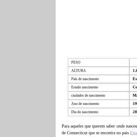
PESO
1.
ALTURA
Es
País de nascimento
Co
Estado nascimento
Ma
ciudades de nascimento
19
Ano de nascimento
28
Dia do nascimento
Para aqueles que querem saber onde nasce
de Connecticut que se encontra no pais
Est