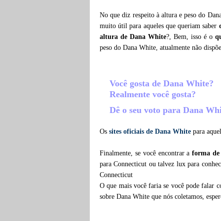
No que diz respeito à altura e peso do Dan
muito útil para aqueles que queriam saber
altura de Dana White
?, Bem, isso é o
q
peso do Dana White, atualmente não dispõ
Você gosta de Dana White?
Realmente você gosta?
Dê o seu voto para Dana Wh
Os
sites oficiais de Dana White
para aquel
Finalmente, se você encontrar a
forma de
para Connecticut ou talvez lux para conhe
Connecticut
O que mais você faria se você pode falar c
sobre Dana White que nós coletamos, espe