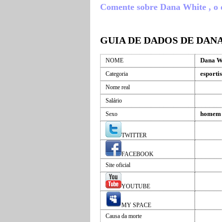
Comente sobre Dana White , o qu
GUIA DE DADOS DE DAN
Dana W
NOME
esportis
Categoria
Nome real
Salário
homem
Sexo
TWITTER
FACEBOOK
Site oficial
YOUTUBE
MY SPACE
Causa da morte