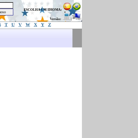
ESCOLHA UM IDIOMA:
Versão:
|
S
T
U
V
W
X
Y
Z