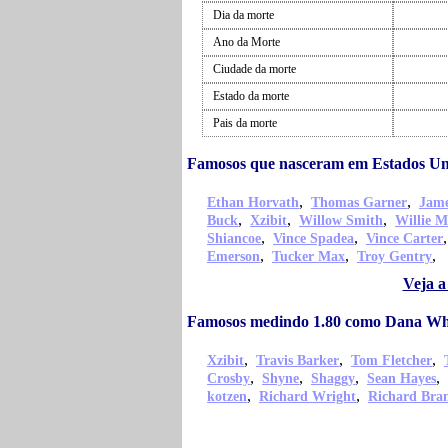
Dia da morte
Ano da Morte
Ciudade da morte
Estado da morte
Pais da morte
Famosos que nasceram em Estados U
,
,
Ethan Horvath
Thomas Garner
Jame
,
,
,
Buck
Xzibit
Willow Smith
Willie M
,
,
Shiancoe
Vince Spadea
Vince Carter
,
,
,
Emerson
Tucker Max
Troy Gentry
Veja a
Famosos medindo 1.80 como Dana Wh
,
,
,
Xzibit
Travis Barker
Tom Fletcher
,
,
,
,
Crosby
Shyne
Shaggy
Sean Hayes
,
,
kotzen
Richard Wright
Richard Bra