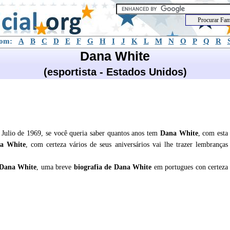
com:
A
B
C
D
E
F
G
H
I
J
K
L
M
N
O
P
Q
R
Dana White
(esportista - Estados Unidos)
Julio de 1969, se você queria saber quantos anos tem
Dana White
, com esta
a White
, com certeza vários de seus aniversários vai lhe trazer lembranças
Dana White
, uma breve
biografia de
Dana White
em portugues con certeza