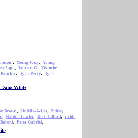
,
,
ohnson
Young Jeezy
Young
,
,
en Sapp
Warren G
Visanthe
,
,
 Kracker
Tyler Perry
Tyler
o Dana White
,
,
py Brown
Sir Mix-A-Lot
Sidney
,
,
,
od
Robbie Lawler
Rob Halford
richie
,
,
 Baroni
Peter Gabriel
ite