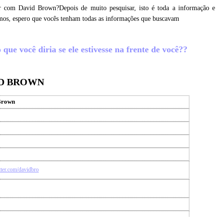
r com David Brown?Depois de muito pesquisar, isto é toda a informação e
mos, espero que vocês tenham todas as informações que buscavam
ue você diria se ele estivesse na frente de você??
ID BROWN
Brown
itter.com/davidbro