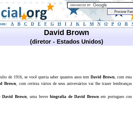
com:
A
B
C
D
E
F
G
H
I
J
K
L
M
N
O
P
Q
R
David Brown
(diretor - Estados Unidos)
ulio de 1916, se você queria saber quantos anos tem
David Brown
, com esta
id Brown
, com certeza vários de seus aniversários vai lhe trazer lembranças
re
David Brown
, uma breve
biografia de
David Brown
em portugues con