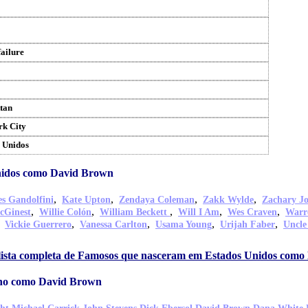
failure
tan
rk City
 Unidos
nidos como David Brown
,
,
,
,
s Gandolfini
Kate Upton
Zendaya Coleman
Zakk Wylde
Zachary J
,
,
,
,
,
cGinest
Willie Colón
William Beckett
Will I Am
Wes Craven
Warr
,
,
,
,
,
Vickie Guerrero
Vanessa Carlton
Usama Young
Urijah Faber
Uncle
 lista completa de Famosos que nasceram em Estados Unidos com
lho como David Brown
,
,
,
,
,
,