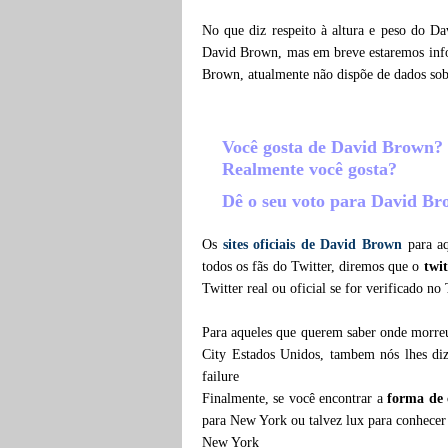
No que diz respeito à altura e peso do D
David Brown, mas em breve estaremos infor
Brown, atualmente não dispõe de dados so
Você gosta de David Brown?
Realmente você gosta?
Dê o seu voto para David B
Os
sites oficiais de David Brown
para aq
todos os fãs do Twitter, diremos que o
twi
Twitter real ou oficial se for verificado no
Para aqueles que querem saber onde mor
City Estados Unidos, tambem nós lhes di
failure
Finalmente, se você encontrar a
forma de
para New York ou talvez lux para conhecer
New York