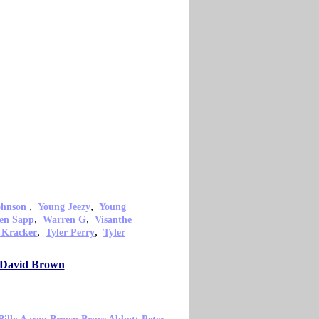
,
,
ohnson
Young Jeezy
Young
,
,
en Sapp
Warren G
Visanthe
,
,
 Kracker
Tyler Perry
Tyler
o David Brown
,
,