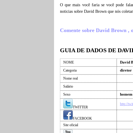
O que mais você faria se você pode fala
noticias sobre David Brown que nós coleta
Comente sobre David Brown , o q
GUIA DE DADOS DE DAV
David 
NOME
diretor
Categoria
Nome real
Salário
homem
Sexo
http://tw
TWITTER
FACEBOOK
Site oficial