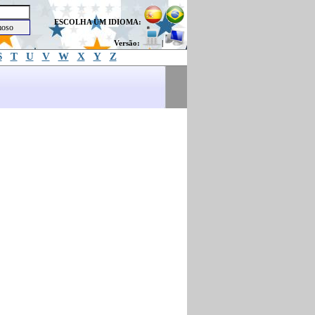
ESCOLHA UM IDIOMA:
Versão:
|
S
T
U
V
W
X
Y
Z