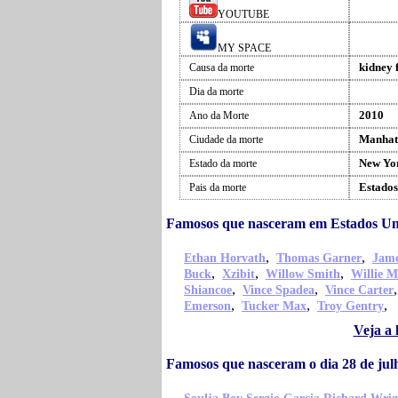
YOUTUBE
MY SPACE
kidney 
Causa da morte
Dia da morte
2010
Ano da Morte
Manhat
Ciudade da morte
New Yo
Estado da morte
Estados
Pais da morte
Famosos que nasceram em Estados U
,
,
Ethan Horvath
Thomas Garner
Jame
,
,
,
Buck
Xzibit
Willow Smith
Willie M
,
,
Shiancoe
Vince Spadea
Vince Carter
,
,
,
Emerson
Tucker Max
Troy Gentry
Veja a
Famosos que nasceram o dia 28 de ju
,
,