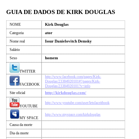
GUIA DE DADOS DE KIRK DOUGLAS
Kirk Douglas
NOME
ator
Categoria
Issur Danielovitch Demsky
Nome real
Salário
homem
Sexo
TWITTER
http://www.facebook.com/pages/Kirk-
Douglas/23384920101#!/pages/Kirk-
FACEBOOK
Douglas/23384920101?v=info
http://kirkdouglas.com/
Site oficial
http://www.youtube.com/user/letsfaceitbook
YOUTUBE
http://www.myspace.com/kirkdouglas
MY SPACE
Causa da morte
Dia da morte