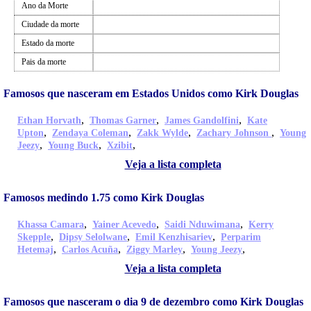
Ano da Morte
Ciudade da morte
Estado da morte
Pais da morte
Famosos que nasceram em Estados Unidos como Kirk Douglas
,
,
,
Ethan Horvath
Thomas Garner
James Gandolfini
Kate
,
,
,
,
Upton
Zendaya Coleman
Zakk Wylde
Zachary Johnson
Young
,
,
,
Jeezy
Young Buck
Xzibit
Veja a lista completa
Famosos medindo 1.75 como Kirk Douglas
,
,
,
Khassa Camara
Yainer Acevedo
Saidi Nduwimana
Kerry
,
,
,
Skepple
Dipsy Selolwane
Emil Kenzhisariev
Perparim
,
,
,
,
Hetemaj
Carlos Acuña
Ziggy Marley
Young Jeezy
Veja a lista completa
Famosos que nasceram o dia 9 de dezembro como Kirk Douglas