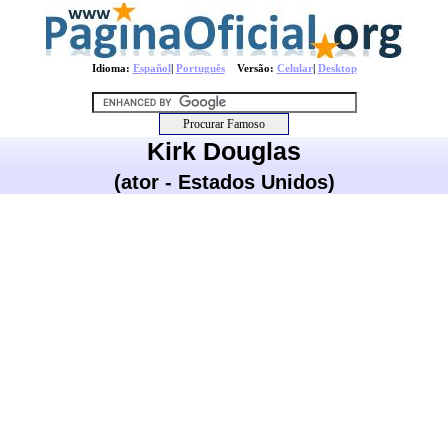
Idioma:
Español
|
Português
Versão:
Celular
|
Desktop
Kirk Douglas
(ator - Estados Unidos)