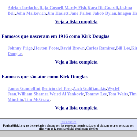
,
,
,
,
Adrian Iordache
Raja Gosnell
Mardy Fish
Kara DioGuardi
Joshua
,
,
,
,
,
Bell
John Malkovich
Jim Haslett
Jane Fallon
Jakob Dylan
Imagen H
Veja a lista completa
Famosos que nasceram em 1916 como Kirk Douglas
,
,
,
,
,
Johnny Frigo
Horton Foote
David Brown
Carlos Ramirez
Bill Lee
Ki
,
Douglas
Veja a lista completa
Famosos que são ator como Kirk Douglas
,
,
,
James Gandolfini
Benicio del Toro
Zach Galifianakis
Wyclef
,
,
,
,
,
Jean
William Shatner
Weird Al Yankovic
Tommy Lee
Tom Waits
Tim
,
,
Minchin
Tim McGraw
Veja a lista completa
Fale Conosco
PaginaOficial.org no tiene relacion alguna con las personas mencionadas en el sitio, no esta en contacto con
ellos y no es la pagina oficial de ninguno de ellos