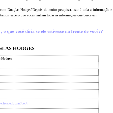
 com Douglas Hodges?Depois de muito pesquisar, isto é toda a informação e
etamos, espero que vocês tenham todas as informações que buscavam
o que você diria se ele estivesse na frente de você??
UGLAS HODGES
s Hodges
ww.facebook.com/Joo.Jr