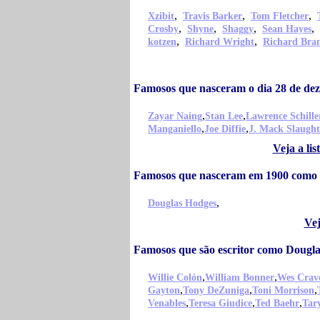
,
,
,
Xzibit
Travis Barker
Tom Fletcher
,
,
,
,
Crosby
Shyne
Shaggy
Sean Hayes
,
,
kotzen
Richard Wright
Richard Bra
Famosos que nasceram o dia 28 de d
,
,
Zayar Naing
Stan Lee
Lawrence Schille
,
,
Manganiello
Joe Diffie
J. Mack Slaught
Veja a li
Famosos que nasceram em 1900 como
,
Douglas Hodges
Vej
Famosos que são escritor como Dougl
,
,
Willie Colón
William Bonner
Wes Crav
,
,
,
Gayton
Tony DeZuniga
Toni Morrison
,
,
,
Venables
Teresa Giudice
Ted Baehr
Tar