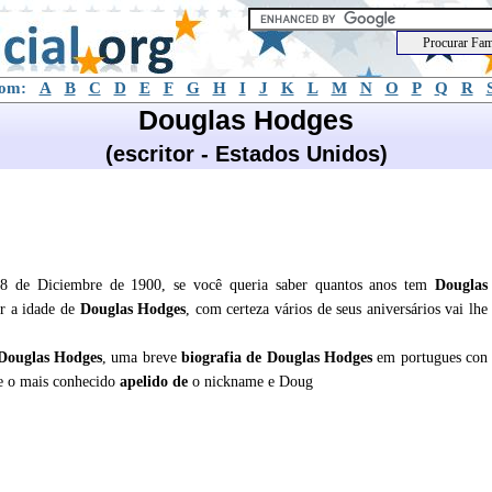
com:
A
B
C
D
E
F
G
H
I
J
K
L
M
N
O
P
Q
R
Douglas Hodges
(escritor - Estados Unidos)
28 de Diciembre de 1900, se você queria saber quantos anos tem
Douglas
ar a idade de
Douglas Hodges
, com certeza vários de seus aniversários vai lhe
Douglas Hodges
, uma breve
biografia de
Douglas Hodges
em portugues con
,e o mais conhecido
apelido de
o nickname e Doug