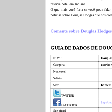
reserva hotel em Indiana
O que mais você faria se você pode falar
noticias sobre Douglas Hodges que nós col
Comente sobre Douglas Hodges , 
GUIA DE DADOS DE DO
Dougla
NOME
escritor
Categoria
Nome real
Salário
homem
Sexo
TWITTER
http://w
FACEBOOK
Site oficial