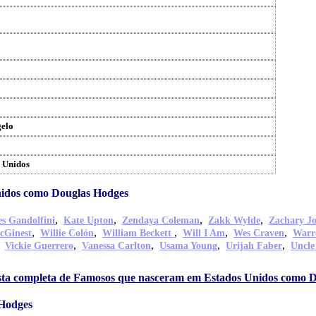
gelo
 Unidos
idos como Douglas Hodges
,
,
,
,
s Gandolfini
Kate Upton
Zendaya Coleman
Zakk Wylde
Zachary J
,
,
,
,
,
cGinest
Willie Colón
William Beckett
Will I Am
Wes Craven
Warr
,
,
,
,
,
Vickie Guerrero
Vanessa Carlton
Usama Young
Urijah Faber
Uncle
ista completa de Famosos que nasceram em Estados Unidos como 
Hodges