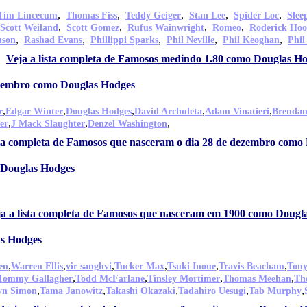
,
,
,
,
,
Tim Lincecum
Thomas Fiss
Teddy Geiger
Stan Lee
Spider Loc
Slee
,
,
,
,
Scott Weiland
Scott Gomez
Rufus Wainwright
Romeo
Roderick Ho
,
,
,
,
,
nson
Rashad Evans
Phillippi Sparks
Phil Neville
Phil Keoghan
Phil
Veja a lista completa de Famosos medindo 1.80 como Douglas H
ezembro como Douglas Hodges
,
,
,
,
,
r
Edgar Winter
Douglas Hodges
David Archuleta
Adam Vinatieri
Brendan
,
,
,
er
J Mack Slaughter
Denzel Washington
sta completa de Famosos que nasceram o dia 28 de dezembro como
 Douglas Hodges
a a lista completa de Famosos que nasceram em 1900 como Dougl
as Hodges
,
,
,
,
,
,
en
Warren Ellis
vir sanghvi
Tucker Max
Tsuki Inoue
Travis Beacham
Ton
,
,
,
,
Tommy Gallagher
Todd McFarlane
Tinsley Mortimer
Thomas Meehan
Th
,
,
,
,
,
yn Simon
Tama Janowitz
Takashi Okazaki
Tadahiro Uesugi
Tab Murphy