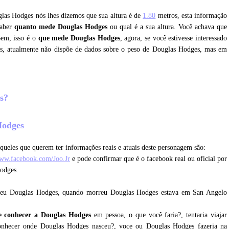
glas Hodges nós lhes dizemos que sua altura é de
1.80
metros, esta informação
saber
quanto mede Douglas Hodges
ou qual é a sua altura. Você achava que
Bem, isso é o
que mede Douglas Hodges
, agora, se você estivesse interessado
s, atualmente não dispõe de dados sobre o peso de Douglas Hodges, mas em
es?
 Hodges
queles que querem ter informações reais e atuais deste personagem são:
www.facebook.com/Joo.Jr
e pode confirmar que é o facebook real ou oficial por
odges.
reu Douglas Hodges, quando morreu Douglas Hodges estava em San Angelo
e conhecer a Douglas Hodges
em pessoa, o que você faria?, tentaria viajar
conhecer onde Douglas Hodges nasceu?, voce ou Douglas Hodges fazeria na