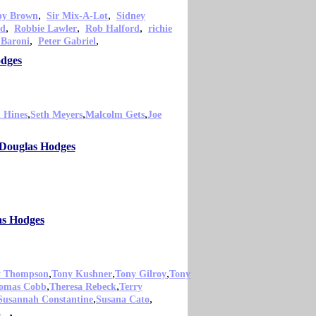
,
,
py Brown
Sir Mix-A-Lot
Sidney
,
,
,
od
Robbie Lawler
Rob Halford
richie
,
,
 Baroni
Peter Gabriel
odges
,
,
,
 Hines
Seth Meyers
Malcolm Gets
Joe
 Douglas Hodges
as Hodges
,
,
,
y Thompson
Tony Kushner
Tony Gilroy
Tony
,
,
omas Cobb
Theresa Rebeck
Terry
,
,
Susannah Constantine
Susana Cato