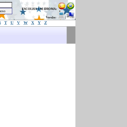
ESCOLHA UM IDIOMA:
Versão:
|
S
T
U
V
W
X
Y
Z