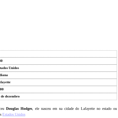
80
tados Unidos
diana
fayette
00
 de dezembro
sceu
Douglas Hodges
, ele nasceu em na cidade do Lafayette no estado ou
is
Estados Unidos