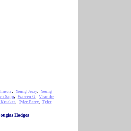
,
,
ohnson
Young Jeezy
Young
,
,
en Sapp
Warren G
Visanthe
,
,
 Kracker
Tyler Perry
Tyler
Douglas Hodges