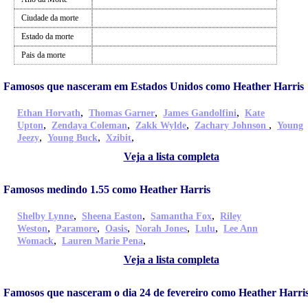
Ciudade da morte
Estado da morte
Pais da morte
Famosos que nasceram em Estados Unidos como Heather Harris
,
,
,
Ethan Horvath
Thomas Garner
James Gandolfini
Kate
,
,
,
,
Upton
Zendaya Coleman
Zakk Wylde
Zachary Johnson
Young
,
,
,
Jeezy
Young Buck
Xzibit
Veja a lista completa
Famosos medindo 1.55 como Heather Harris
,
,
,
Shelby Lynne
Sheena Easton
Samantha Fox
Riley
,
,
,
,
,
Weston
Paramore
Oasis
Norah Jones
Lulu
Lee Ann
,
,
Womack
Lauren Marie Pena
Veja a lista completa
Famosos que nasceram o dia 24 de fevereiro como Heather Harri