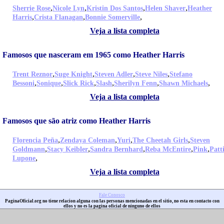
,
,
,
,
Sherrie Rose
Nicole Lyn
Kristin Dos Santos
Helen Shaver
Heather
,
,
,
Harris
Crista Flanagan
Bonnie Somerville
Veja a lista completa
Famosos que nasceram em 1965 como Heather Harris
,
,
,
,
Trent Reznor
Suge Knight
Steven Adler
Steve Niles
Stefano
,
,
,
,
,
,
Bessoni
Sonique
Slick Rick
Slash
Sherilyn Fenn
Shawn Michaels
Veja a lista completa
Famosos que são atriz como Heather Harris
,
,
,
,
Florencia Peña
Zendaya Coleman
Yuri
The Cheetah Girls
Steven
,
,
,
,
,
Goldmann
Stacy Keibler
Sandra Bernhard
Reba McEntire
Pink
Patt
,
Lupone
Veja a lista completa
Fale Conosco
PaginaOficial.org no tiene relacion alguna con las personas mencionadas en el sitio, no esta en contacto con
ellos y no es la pagina oficial de ninguno de ellos