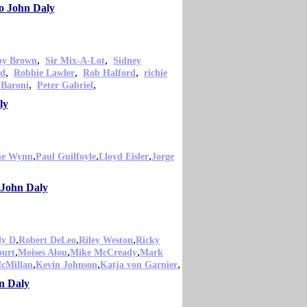
o John Daly
,
,
py Brown
Sir Mix-A-Lot
Sidney
,
,
,
od
Robbie Lawler
Rob Halford
richie
,
,
 Baroni
Peter Gabriel
ly
,
,
,
ne Wynn
Paul Guilfoyle
Lloyd Eisler
Jorge
 John Daly
,
,
,
ly D
Robert DeLeo
Riley Weston
Ricky
,
,
,
ourt
Moises Alou
Mike McCready
Mark
,
,
,
McMillan
Kevin Johnson
Katja von Garnier
n Daly