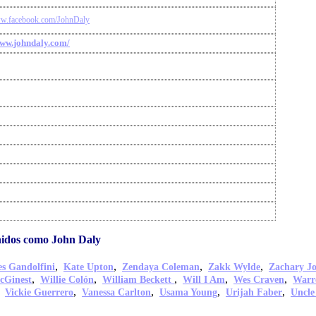
ww.facebook.com/JohnDaly
www.johndaly.com/
idos como John Daly
,
,
,
,
s Gandolfini
Kate Upton
Zendaya Coleman
Zakk Wylde
Zachary J
,
,
,
,
,
cGinest
Willie Colón
William Beckett
Will I Am
Wes Craven
Warr
,
,
,
,
,
Vickie Guerrero
Vanessa Carlton
Usama Young
Urijah Faber
Uncle