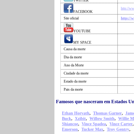
TWITTER
http://w
FACEBOOK
http://
Site oficial
YOUTUBE
MY SPACE
Causa da morte
Dia da morte
Ano da Morte
Ciudade da morte
Estado da morte
Pais da morte
Famosos que nasceram em Estados Un
,
,
Ethan Horvath
Thomas Garner
Jame
,
,
,
Buck
Xzibit
Willow Smith
Willie M
,
,
Shiancoe
Vince Spadea
Vince Carter
,
,
,
Emerson
Tucker Max
Troy Gentry