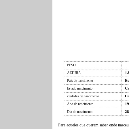
PESO
1.
ALTURA
Es
País de nascimento
Ca
Estado nascimento
Ca
ciudades de nascimento
19
Ano de nascimento
28
Dia do nascimento
Para aqueles que querem saber onde nasce