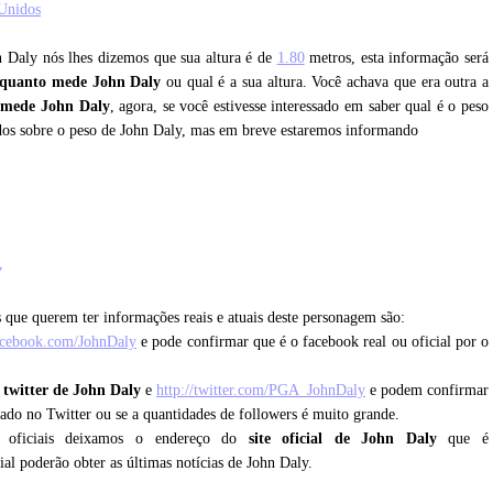
Unidos
n Daly nós lhes dizemos que sua altura é de
1.80
metros, esta informação será
quanto mede John Daly
ou qual é a sua altura. Você achava que era outra a
 mede John Daly
, agora, se você estivesse interessado em saber qual é o peso
dos sobre o peso de John Daly, mas em breve estaremos informando
y
 que querem ter informações reais e atuais deste personagem são:
acebook.com/JohnDaly
e pode confirmar que é o facebook real ou oficial por o
o
twitter de John Daly
e
http://twitter.com/PGA_JohnDaly
e podem confirmar
icado no Twitter ou se a quantidades de followers é muito grande.
s oficiais deixamos o endereço do
site oficial de John Daly
que é
cial poderão obter as últimas notícias de John Daly.