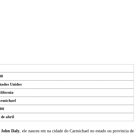
80
tados Unidos
lifornia
rmichael
66
 de abril
u
John Daly
, ele nasceu em na cidade do Carmichael no estado ou provincia de