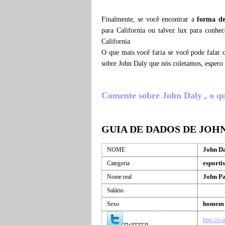
Finalmente, se você encontrar a
forma de
para California ou talvez lux para conhe
California
O que mais você faria se você pode falar 
sobre John Daly que nós coletamos, espero
Comente sobre John Daly , o que
GUIA DE DADOS DE JOH
John D
NOME
esportis
Categoria
John Pa
Nome real
Salário
homem
Sexo
http://t