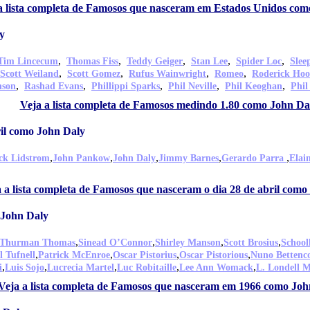
a lista completa de Famosos que nasceram em Estados Unidos com
y
,
,
,
,
,
Tim Lincecum
Thomas Fiss
Teddy Geiger
Stan Lee
Spider Loc
Slee
,
,
,
,
Scott Weiland
Scott Gomez
Rufus Wainwright
Romeo
Roderick Ho
,
,
,
,
,
nson
Rashad Evans
Phillippi Sparks
Phil Neville
Phil Keoghan
Phil
Veja a lista completa de Famosos medindo 1.80 como John Da
il como John Daly
,
,
,
,
,
ck Lidstrom
John Pankow
John Daly
Jimmy Barnes
Gerardo Parra
Elai
 a lista completa de Famosos que nasceram o dia 28 de abril como
 John Daly
,
,
,
,
Thurman Thomas
Sinead O’Connor
Shirley Manson
Scott Brosius
School
,
,
,
,
l Tufnell
Patrick McEnroe
Oscar Pistorius
Oscar Pistorious
Nuno Bettenc
,
,
,
,
,
i
Luis Sojo
Lucrecia Martel
Luc Robitaille
Lee Ann Womack
L. Londell 
Veja a lista completa de Famosos que nasceram em 1966 como Joh