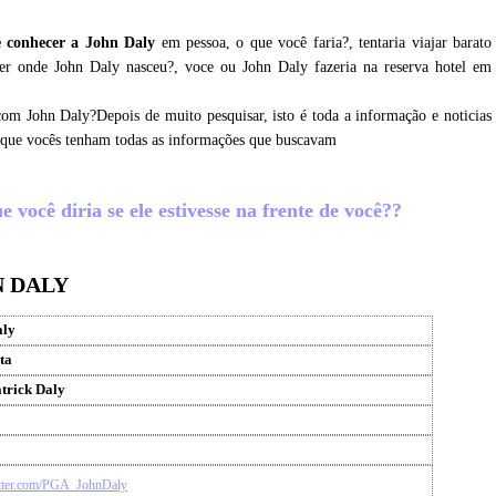
 conhecer a John Daly
em pessoa, o que você faria?, tentaria viajar barato
cer onde John Daly nasceu?, voce ou John Daly fazeria na reserva hotel em
com John Daly?Depois de muito pesquisar, isto é toda a informação e noticias
 que vocês tenham todas as informações que buscavam
 você diria se ele estivesse na frente de você??
N DALY
aly
ta
trick Daly
witter.com/PGA_JohnDaly