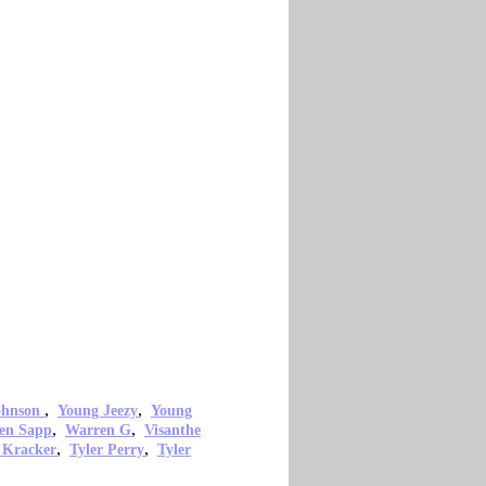
,
,
ohnson
Young Jeezy
Young
,
,
en Sapp
Warren G
Visanthe
,
,
 Kracker
Tyler Perry
Tyler