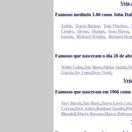
Veja 
Famosos medindo 1.80 como John Dal
,
,
,
Xzibit
Travis Barker
Tom Fletcher
,
,
,
,
Crosby
Shyne
Shaggy
Sean Hayes
,
,
kotzen
Richard Wright
Richard Bra
Famosos que nasceram o dia 28 de abr
,
,
,
Willie Colón
Too $hort
Nikko Smith
Ni
,
,
,
Garcia
Jay Leno
Drew Scott
Veja
Famosos que nasceram em 1966 como
,
,
,
Tory Burch
Too $hort
Tonya Lewis Lee
,
,
,
Craven
Rick Astley
Raphael Saadiq
Phi
,
,
Blundell
Marco Borsato
Marco Beltram