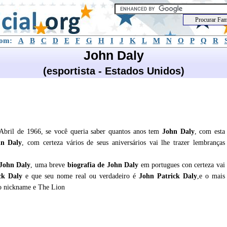
com:
A
B
C
D
E
F
G
H
I
J
K
L
M
N
O
P
Q
R
John Daly
(esportista - Estados Unidos)
 Abril de 1966, se você queria saber quantos anos tem
John Daly
, com esta
hn Daly
, com certeza vários de seus aniversários vai lhe trazer lembranças
John Daly
, uma breve
biografia de
John Daly
em portugues con certeza vai
ck Daly
e que seu nome real ou verdadeiro é
John Patrick Daly
,e o mais
 nickname e The Lion