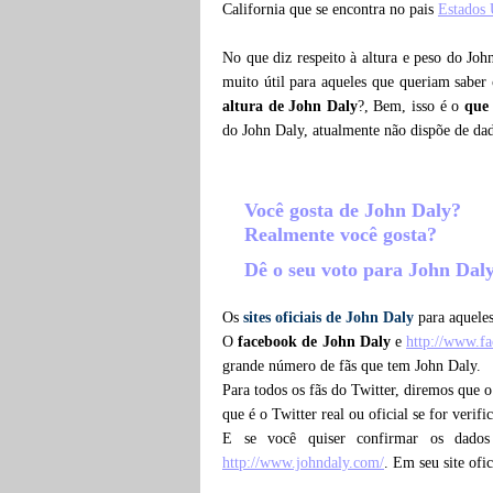
California que se encontra no pais
Estados 
No que diz respeito à altura e peso do Joh
muito útil para aqueles que queriam saber
altura de John Daly
?, Bem, isso é o
que
do John Daly, atualmente não dispõe de da
Você gosta de John Daly?
Realmente você gosta?
Dê o seu voto para John Dal
Os
sites oficiais de John Daly
para aqueles
O
facebook de John Daly
e
http://www.f
grande número de fãs que tem John Daly.
Para todos os fãs do Twitter, diremos que 
que é o Twitter real ou oficial se for verif
E se você quiser confirmar os dado
http://www.johndaly.com/
. Em seu site ofi