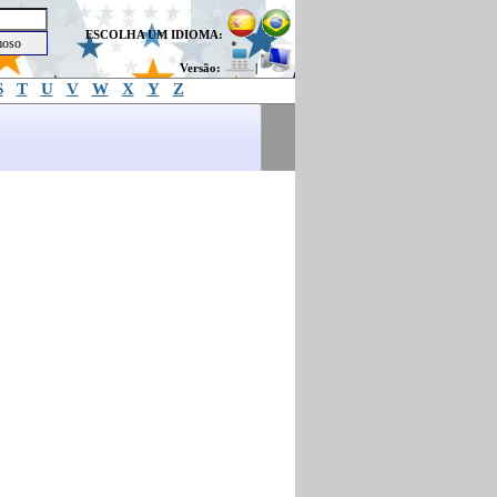
ESCOLHA UM IDIOMA:
Versão:
|
S
T
U
V
W
X
Y
Z