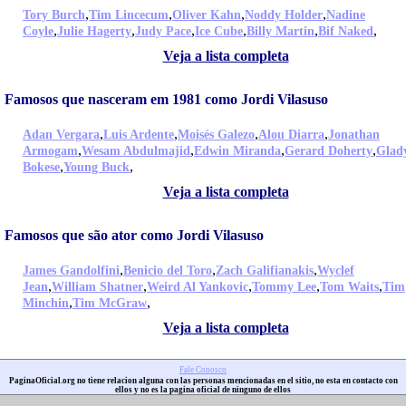
,
,
,
,
Tory Burch
Tim Lincecum
Oliver Kahn
Noddy Holder
Nadine
,
,
,
,
,
,
Coyle
Julie Hagerty
Judy Pace
Ice Cube
Billy Martin
Bif Naked
Veja a lista completa
Famosos que nasceram em 1981 como Jordi Vilasuso
,
,
,
,
Adan Vergara
Luis Ardente
Moisés Galezo
Alou Diarra
Jonathan
,
,
,
,
Armogam
Wesam Abdulmajid
Edwin Miranda
Gerard Doherty
Glad
,
,
Bokese
Young Buck
Veja a lista completa
Famosos que são ator como Jordi Vilasuso
,
,
,
James Gandolfini
Benicio del Toro
Zach Galifianakis
Wyclef
,
,
,
,
,
Jean
William Shatner
Weird Al Yankovic
Tommy Lee
Tom Waits
Tim
,
,
Minchin
Tim McGraw
Veja a lista completa
Fale Conosco
PaginaOficial.org no tiene relacion alguna con las personas mencionadas en el sitio, no esta en contacto con
ellos y no es la pagina oficial de ninguno de ellos