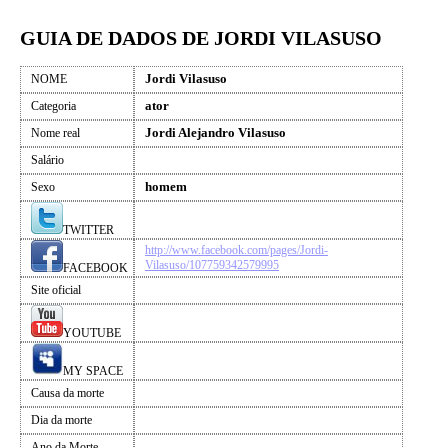
GUIA DE DADOS DE JORDI VILASUSO
Jordi Vilasuso
NOME
ator
Categoria
Jordi Alejandro Vilasuso
Nome real
Salário
homem
Sexo
TWITTER
http://www.facebook.com/pages/Jordi-
Vilasuso/107759342579995
FACEBOOK
Site oficial
YOUTUBE
MY SPACE
Causa da morte
Dia da morte
Ano da Morte