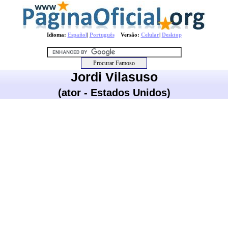
Idioma:
Español
|
Português
Versão:
Celular
|
Desktop
Jordi Vilasuso
(ator - Estados Unidos)