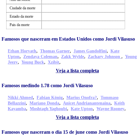
Ciudade da morte
Estado da morte
Pais da morte
Famosos que nasceram em Estados Unidos como Jordi Vilasuso
,
,
,
Ethan Horvath
Thomas Garner
James Gandolfini
Kate
,
,
,
,
Upton
Zendaya Coleman
Zakk Wylde
Zachary Johnson
Young
,
,
,
Jeezy
Young Buck
Xzibit
Veja a lista completa
Famosos medindo 1.78 como Jordi Vilasuso
,
,
,
Nikki Ahmed
Fabian König
Marius Onofra?
Tommaso
,
,
,
Bellazzini
Mariano Donda
Anicet Andrianantenaina
Keith
,
,
,
,
Kayamba
Moshtagh Yaghoubi
Kate Upton
Wayne Rooney
Veja a lista completa
Famosos que nasceram o dia 15 de june como Jordi Vilasuso