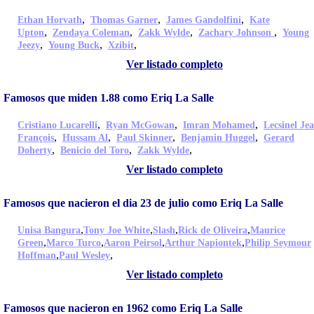
,
,
,
Ethan Horvath
Thomas Garner
James Gandolfini
Kate
,
,
,
,
Upton
Zendaya Coleman
Zakk Wylde
Zachary Johnson
Young
,
,
,
Jeezy
Young Buck
Xzibit
Ver listado completo
Famosos que miden 1.88 como Eriq La Salle
,
,
,
Cristiano Lucarelli
Ryan McGowan
Imran Mohamed
Lecsinel Je
,
,
,
,
François
Hussam Al
Paul Skinner
Benjamin Huggel
Gerard
,
,
,
Doherty
Benicio del Toro
Zakk Wylde
Ver listado completo
Famosos que nacieron el dia 23 de julio como Eriq La Salle
,
,
,
,
Unisa Bangura
Tony Joe White
Slash
Rick de Oliveira
Maurice
,
,
,
,
Green
Marco Turco
Aaron Peirsol
Arthur Napiontek
Philip Seymour
,
,
Hoffman
Paul Wesley
Ver listado completo
Famosos que nacieron en 1962 como Eriq La Salle