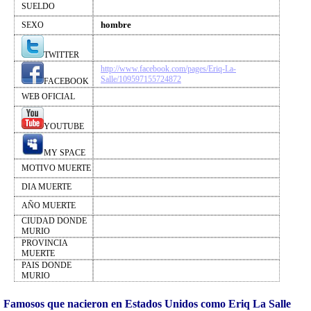
SUELDO
hombre
SEXO
TWITTER
http://www.facebook.com/pages/Eriq-La-
Salle/109597155724872
FACEBOOK
WEB OFICIAL
YOUTUBE
MY SPACE
MOTIVO MUERTE
DIA MUERTE
AÑO MUERTE
CIUDAD DONDE
MURIO
PROVINCIA
MUERTE
PAIS DONDE
MURIO
Famosos que nacieron en Estados Unidos como Eriq La Salle