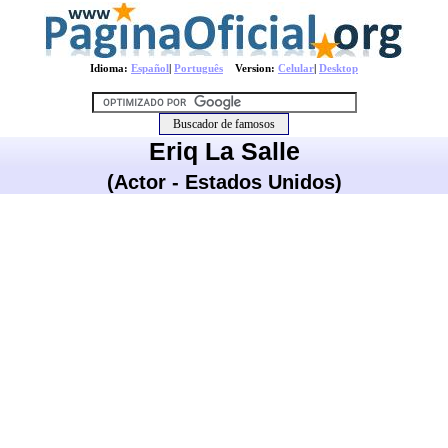
Idioma:
Español
|
Português
Version:
Celular
|
Desktop
Eriq La Salle
(Actor - Estados Unidos)