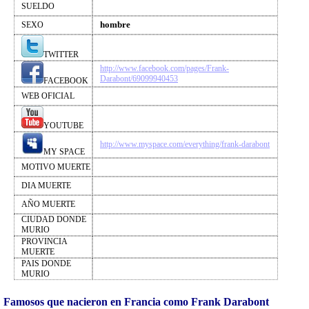
SUELDO
hombre
SEXO
TWITTER
http://www.facebook.com/pages/Frank-
Darabont/69099940453
FACEBOOK
WEB OFICIAL
YOUTUBE
http://www.myspace.com/everything/frank-darabont
MY SPACE
MOTIVO MUERTE
DIA MUERTE
AÑO MUERTE
CIUDAD DONDE
MURIO
PROVINCIA
MUERTE
PAIS DONDE
MURIO
Famosos que nacieron en Francia como Frank Darabont