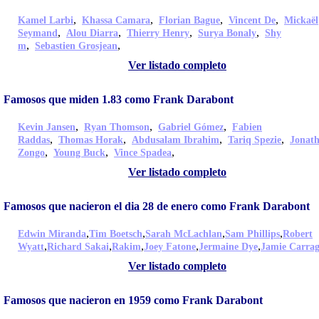
,
,
,
,
Kamel Larbi
Khassa Camara
Florian Bague
Vincent De
Mickaël
,
,
,
,
Seymand
Alou Diarra
Thierry Henry
Surya Bonaly
Shy
,
,
m
Sebastien Grosjean
Ver listado completo
Famosos que miden 1.83 como Frank Darabont
,
,
,
Kevin Jansen
Ryan Thomson
Gabriel Gómez
Fabien
,
,
,
,
Raddas
Thomas Horak
Abdusalam Ibrahim
Tariq Spezie
Jonat
,
,
,
Zongo
Young Buck
Vince Spadea
Ver listado completo
Famosos que nacieron el dia 28 de enero como Frank Darabont
,
,
,
,
Edwin Miranda
Tim Boetsch
Sarah McLachlan
Sam Phillips
Robert
,
,
,
,
,
Wyatt
Richard Sakai
Rakim
Joey Fatone
Jermaine Dye
Jamie Carra
Ver listado completo
Famosos que nacieron en 1959 como Frank Darabont