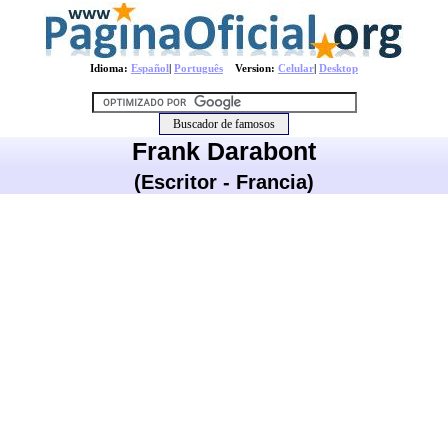
Idioma:
Español
|
Português
Version:
Celular
|
Desktop
Frank Darabont
(Escritor - Francia)