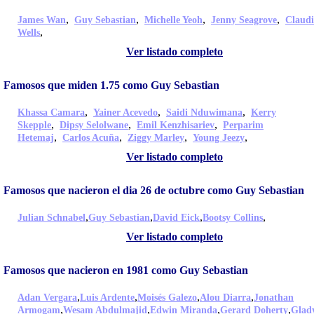
,
,
,
,
James Wan
Guy Sebastian
Michelle Yeoh
Jenny Seagrove
Claud
,
Wells
Ver listado completo
Famosos que miden 1.75 como Guy Sebastian
,
,
,
Khassa Camara
Yainer Acevedo
Saidi Nduwimana
Kerry
,
,
,
Skepple
Dipsy Selolwane
Emil Kenzhisariev
Perparim
,
,
,
,
Hetemaj
Carlos Acuña
Ziggy Marley
Young Jeezy
Ver listado completo
Famosos que nacieron el dia 26 de octubre como Guy Sebastian
,
,
,
,
Julian Schnabel
Guy Sebastian
David Eick
Bootsy Collins
Ver listado completo
Famosos que nacieron en 1981 como Guy Sebastian
,
,
,
,
Adan Vergara
Luis Ardente
Moisés Galezo
Alou Diarra
Jonathan
,
,
,
,
Armogam
Wesam Abdulmajid
Edwin Miranda
Gerard Doherty
Glad