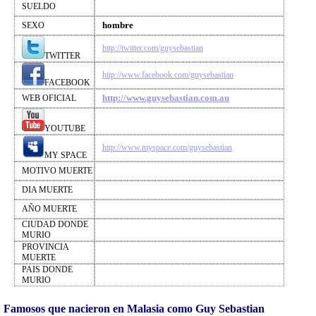
SUELDO
hombre
SEXO
http://twitter.com/guysebastian
TWITTER
http://www.facebook.com/guysebastian
FACEBOOK
http://www.guysebastian.com.au
WEB OFICIAL
YOUTUBE
http://www.myspace.com/guysebastian
MY SPACE
MOTIVO MUERTE
DIA MUERTE
AÑO MUERTE
CIUDAD DONDE
MURIO
PROVINCIA
MUERTE
PAIS DONDE
MURIO
Famosos que nacieron en Malasia como Guy Sebastian