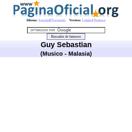
Idioma:
Español
|
Português
Version:
Celular
|
Desktop
Guy Sebastian
(Musico - Malasia)