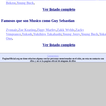
,
,
Bokese
Young Buck
Ver listado completo
Famosos que son Musico como Guy Sebastian
,
,
,
,
Zyonair
Zoe Keating
Ziggy Marley
Zakk Wylde
Zacky
,
,
,
,
,
Vengeance
Yuksek
Yukihiro Takahashi
Young Jeezy
Young Buck
Yok
,
Ono
Ver listado completo
Contactenos
PaginaOficial.org no tiene relacion alguna con las personas mencionadas en el sitio, no esta en contacto con
ellos y no es la pagina oficial de ninguno de ellos