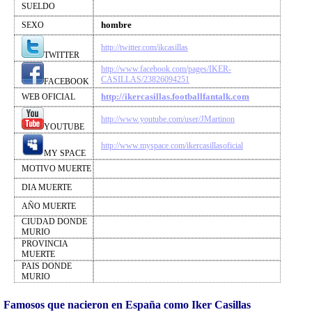
SUELDO
hombre
SEXO
http://twitter.com/ikcasillas
TWITTER
http://www.facebook.com/pages/IKER-
CASILLAS/23826094251
FACEBOOK
http://ikercasillas.footballfantalk.com
WEB OFICIAL
http://www.youtube.com/user/JMartinon
YOUTUBE
http://www.myspace.com/ikercasillasoficial
MY SPACE
MOTIVO MUERTE
DIA MUERTE
AÑO MUERTE
CIUDAD DONDE
MURIO
PROVINCIA
MUERTE
PAIS DONDE
MURIO
Famosos que nacieron en España como Iker Casillas