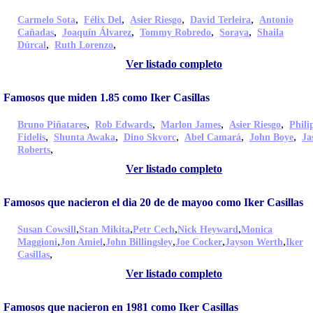
,
,
,
,
Carmelo Sota
Félix Del
Asier Riesgo
David Terleira
Antonio
,
,
,
,
Cañadas
Joaquín Álvarez
Tommy Robredo
Soraya
Shaila
,
,
Dúrcal
Ruth Lorenzo
Ver listado completo
Famosos que miden 1.85 como Iker Casillas
,
,
,
,
Bruno Piñatares
Rob Edwards
Marlon James
Asier Riesgo
Phili
,
,
,
,
,
Fidelis
Shunta Awaka
Dino Skvorc
Abel Camará
John Boye
Ja
,
Roberts
Ver listado completo
Famosos que nacieron el dia 20 de de mayoo como Iker Casillas
,
,
,
,
Susan Cowsill
Stan Mikita
Petr Cech
Nick Heyward
Monica
,
,
,
,
,
Maggioni
Jon Amiel
John Billingsley
Joe Cocker
Jayson Werth
Iker
,
Casillas
Ver listado completo
Famosos que nacieron en 1981 como Iker Casillas