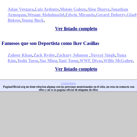
,
,
,
,
Adan Vergara
Luis Ardente
Moisés Galezo
Alou Diarra
Jonathan
,
,
,
,
Armogam
Wesam Abdulmajid
Edwin Miranda
Gerard Doherty
Glad
,
,
Bokese
Young Buck
Ver listado completo
Famosos que son Deportista como Iker Casillas
,
,
,
,
Zaheer Khan
Zack Ryder
Zachary Johnson
Yuvraj Singh
Yuna
,
,
,
,
,
,
Kim
Yoshi Tatsu
Yao Ming
Yani Tseng
WWE Divas
Willis McGahee
Ver listado completo
Contactenos
PaginaOficial.org no tiene relacion alguna con las personas mencionadas en el sitio, no esta en contacto con
ellos y no es la pagina oficial de ninguno de ellos