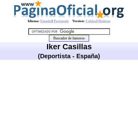
Idioma:
Español
|
Português
Version:
Celular
|
Desktop
Iker Casillas
(Deportista - España)