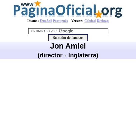
Idioma:
Español
|
Português
Version:
Celular
|
Desktop
Jon Amiel
(director - Inglaterra)