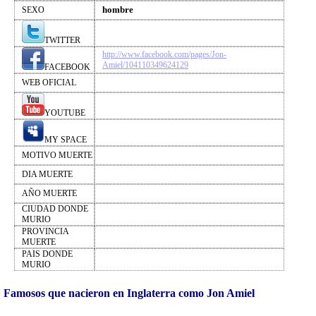
hombre
SEXO
TWITTER
http://www.facebook.com/pages/Jon-
Amiel/104110349624129
FACEBOOK
WEB OFICIAL
YOUTUBE
MY SPACE
MOTIVO MUERTE
DIA MUERTE
AÑO MUERTE
CIUDAD DONDE
MURIO
PROVINCIA
MUERTE
PAIS DONDE
MURIO
Famosos que nacieron en Inglaterra como Jon Amiel