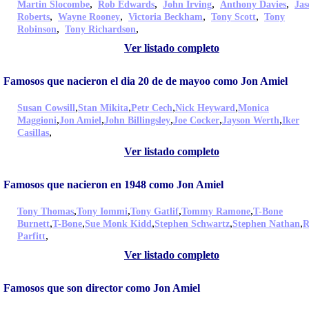
,
,
,
,
Martin Slocombe
Rob Edwards
John Irving
Anthony Davies
Jas
,
,
,
,
Roberts
Wayne Rooney
Victoria Beckham
Tony Scott
Tony
,
,
Robinson
Tony Richardson
Ver listado completo
Famosos que nacieron el dia 20 de de mayoo como Jon Amiel
,
,
,
,
Susan Cowsill
Stan Mikita
Petr Cech
Nick Heyward
Monica
,
,
,
,
,
Maggioni
Jon Amiel
John Billingsley
Joe Cocker
Jayson Werth
Iker
,
Casillas
Ver listado completo
Famosos que nacieron en 1948 como Jon Amiel
,
,
,
,
Tony Thomas
Tony Iommi
Tony Gatlif
Tommy Ramone
T-Bone
,
,
,
,
,
Burnett
T-Bone
Sue Monk Kidd
Stephen Schwartz
Stephen Nathan
R
,
Parfitt
Ver listado completo
Famosos que son director como Jon Amiel