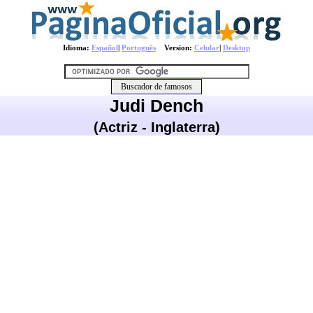
Idioma:
Español
|
Português
Version:
Celular
|
Desktop
Judi Dench
(Actriz - Inglaterra)