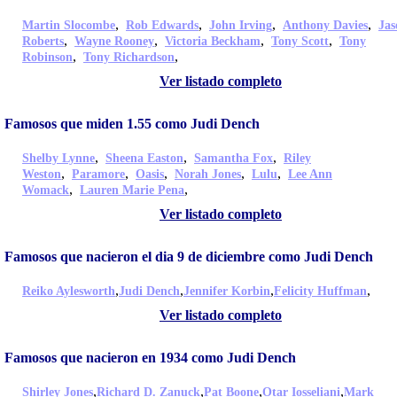
,
,
,
,
Martin Slocombe
Rob Edwards
John Irving
Anthony Davies
Jas
,
,
,
,
Roberts
Wayne Rooney
Victoria Beckham
Tony Scott
Tony
,
,
Robinson
Tony Richardson
Ver listado completo
Famosos que miden 1.55 como Judi Dench
,
,
,
Shelby Lynne
Sheena Easton
Samantha Fox
Riley
,
,
,
,
,
Weston
Paramore
Oasis
Norah Jones
Lulu
Lee Ann
,
,
Womack
Lauren Marie Pena
Ver listado completo
Famosos que nacieron el dia 9 de diciembre como Judi Dench
,
,
,
,
Reiko Aylesworth
Judi Dench
Jennifer Korbin
Felicity Huffman
Ver listado completo
Famosos que nacieron en 1934 como Judi Dench
,
,
,
,
Shirley Jones
Richard D. Zanuck
Pat Boone
Otar Iosseliani
Mark