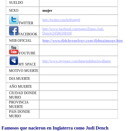
SUELDO
mujer
SEXO
http://twitter.com/belfragejd
TWITTER
http://www.facebook.com/pages/Dame-Judi-
Dench/24586168168
FACEBOOK
http://www.djdchronology.com/djdmainpage.htm
WEB OFICIAL
YOUTUBE
http://www.myspace.com/damejudidenchwilliams
MY SPACE
MOTIVO MUERTE
DIA MUERTE
AÑO MUERTE
CIUDAD DONDE
MURIO
PROVINCIA
MUERTE
PAIS DONDE
MURIO
Famosos que nacieron en Inglaterra como Judi Dench