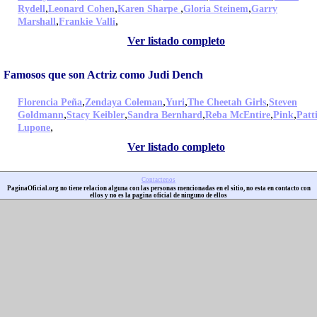
,
,
,
,
Rydell
Leonard Cohen
Karen Sharpe
Gloria Steinem
Garry
,
,
Marshall
Frankie Valli
Ver listado completo
Famosos que son Actriz como Judi Dench
,
,
,
,
Florencia Peña
Zendaya Coleman
Yuri
The Cheetah Girls
Steven
,
,
,
,
,
Goldmann
Stacy Keibler
Sandra Bernhard
Reba McEntire
Pink
Patt
,
Lupone
Ver listado completo
Contactenos
PaginaOficial.org no tiene relacion alguna con las personas mencionadas en el sitio, no esta en contacto con
ellos y no es la pagina oficial de ninguno de ellos