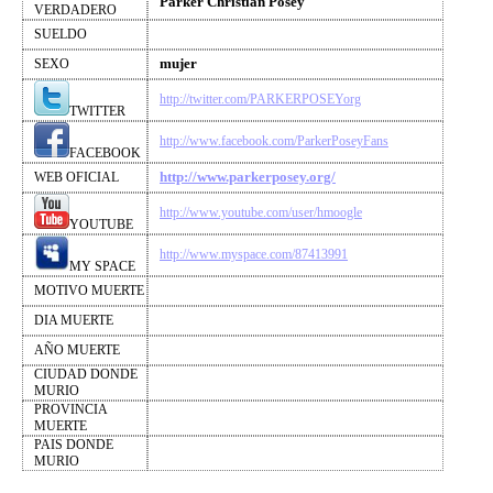
Parker Christian Posey
VERDADERO
SUELDO
mujer
SEXO
http://twitter.com/PARKERPOSEYorg
TWITTER
http://www.facebook.com/ParkerPoseyFans
FACEBOOK
http://www.parkerposey.org/
WEB OFICIAL
http://www.youtube.com/user/hmoogle
YOUTUBE
http://www.myspace.com/87413991
MY SPACE
MOTIVO MUERTE
DIA MUERTE
AÑO MUERTE
CIUDAD DONDE
MURIO
PROVINCIA
MUERTE
PAIS DONDE
MURIO