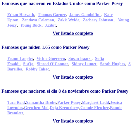
Famosos que nacieron en Estados Unidos como Parker Posey
,
,
,
Ethan Horvath
Thomas Garner
James Gandolfini
Kate
,
,
,
,
Upton
Zendaya Coleman
Zakk Wylde
Zachary Johnson
Young
,
,
,
Jeezy
Young Buck
Xzibit
Ver listado completo
Famosos que miden 1.65 como Parker Posey
,
,
,
Yoann Langlet
Vickie Guerrero
Susan Isaacs
Sofia
,
,
,
,
,
Essaidi
SisQo
Sinead O’Connor
Sidney Lumet
Sarah Hughes
S
,
,
Bareilles
Robby Takac
Ver listado completo
Famosos que nacieron el dia 8 de noviembre como Parker Posey
,
,
,
,
Tara Reid
Samantha Droke
Parker Posey
Margaret Ladd
Jessica
,
,
,
,
Lowndes
Gretchen Mol
Deja Kreutzberg
Connie Fletcher
Bonnie
,
Bramlett
Ver listado completo