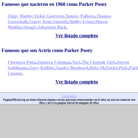
Famosos que nacieron en 1968 como Parker Posey
,
,
,
Ziggy Marley
Vickie Guerrero
Tommy Pallotta
Thomas
,
,
,
,
Gottschalk
Stacey Kent
Smooth
Shelby Lynne
Shawn
,
,
,
Mullins
Shaggy
Sebastian Bach
Ver listado completo
Famosos que son Actriz como Parker Posey
,
,
,
,
Florencia Peña
Zendaya Coleman
Yuri
The Cheetah Girls
Steven
,
,
,
,
,
Goldmann
Stacy Keibler
Sandra Bernhard
Reba McEntire
Pink
Patt
,
Lupone
Ver listado completo
Contactenos
PaginaOficial.org no tiene relacion alguna con las personas mencionadas en el sitio, no esta en contacto con
ellos y no es la pagina oficial de ninguno de ellos