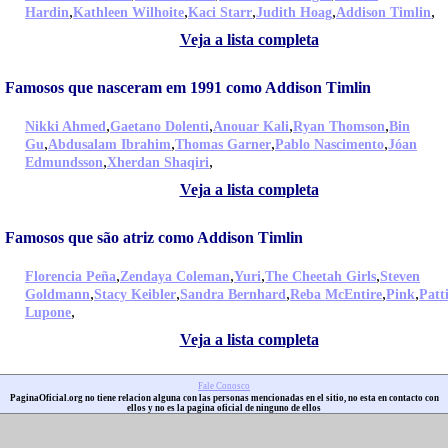
,
,
,
,
,
Hardin
Kathleen Wilhoite
Kaci Starr
Judith Hoag
Addison Timlin
Veja a lista completa
Famosos que nasceram em 1991 como Addison Timlin
,
,
,
,
Nikki Ahmed
Gaetano Dolenti
Anouar Kali
Ryan Thomson
Bin
,
,
,
,
Gu
Abdusalam Ibrahim
Thomas Garner
Pablo Nascimento
Jóan
,
,
Edmundsson
Xherdan Shaqiri
Veja a lista completa
Famosos que são atriz como Addison Timlin
,
,
,
,
Florencia Peña
Zendaya Coleman
Yuri
The Cheetah Girls
Steven
,
,
,
,
,
Goldmann
Stacy Keibler
Sandra Bernhard
Reba McEntire
Pink
Patt
,
Lupone
Veja a lista completa
Fale Conosco
PaginaOficial.org no tiene relacion alguna con las personas mencionadas en el sitio, no esta en contacto con
ellos y no es la pagina oficial de ninguno de ellos