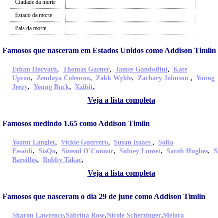
Ciudade da morte
Estado da morte
Pais da morte
Famosos que nasceram em Estados Unidos como Addison Timlin
,
,
,
Ethan Horvath
Thomas Garner
James Gandolfini
Kate
,
,
,
,
Upton
Zendaya Coleman
Zakk Wylde
Zachary Johnson
Young
,
,
,
Jeezy
Young Buck
Xzibit
Veja a lista completa
Famosos medindo 1.65 como Addison Timlin
,
,
,
Yoann Langlet
Vickie Guerrero
Susan Isaacs
Sofia
,
,
,
,
,
Essaidi
SisQo
Sinead O’Connor
Sidney Lumet
Sarah Hughes
S
,
,
Bareilles
Robby Takac
Veja a lista completa
Famosos que nasceram o dia 29 de june como Addison Timlin
,
,
,
Sharon Lawrence
Sabrina Rose
Nicole Scherzinger
Melora