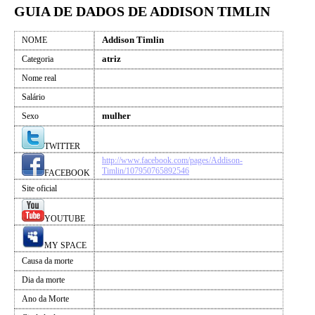
GUIA DE DADOS DE ADDISON TIMLIN
Addison Timlin
NOME
atriz
Categoria
Nome real
Salário
mulher
Sexo
TWITTER
http://www.facebook.com/pages/Addison-
Timlin/107950765892546
FACEBOOK
Site oficial
YOUTUBE
MY SPACE
Causa da morte
Dia da morte
Ano da Morte