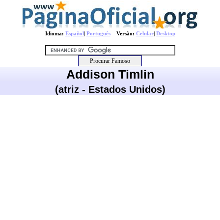
Idioma:
Español
|
Português
Versão:
Celular
|
Desktop
Addison Timlin
(atriz - Estados Unidos)