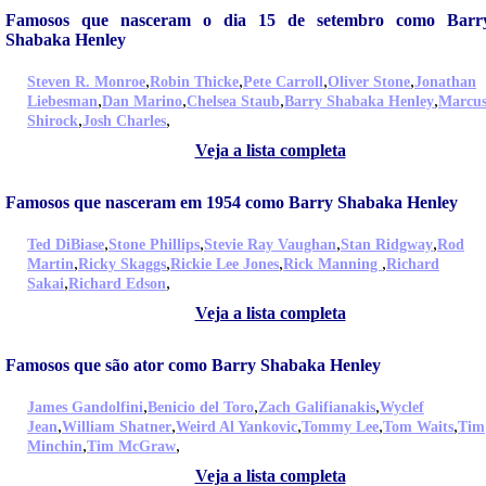
Famosos que nasceram o dia 15 de setembro como Barr
Shabaka Henley
,
,
,
,
Steven R. Monroe
Robin Thicke
Pete Carroll
Oliver Stone
Jonathan
,
,
,
,
Liebesman
Dan Marino
Chelsea Staub
Barry Shabaka Henley
Marcu
,
,
Shirock
Josh Charles
Veja a lista completa
Famosos que nasceram em 1954 como Barry Shabaka Henley
,
,
,
,
Ted DiBiase
Stone Phillips
Stevie Ray Vaughan
Stan Ridgway
Rod
,
,
,
,
Martin
Ricky Skaggs
Rickie Lee Jones
Rick Manning
Richard
,
,
Sakai
Richard Edson
Veja a lista completa
Famosos que são ator como Barry Shabaka Henley
,
,
,
James Gandolfini
Benicio del Toro
Zach Galifianakis
Wyclef
,
,
,
,
,
Jean
William Shatner
Weird Al Yankovic
Tommy Lee
Tom Waits
Tim
,
,
Minchin
Tim McGraw
Veja a lista completa