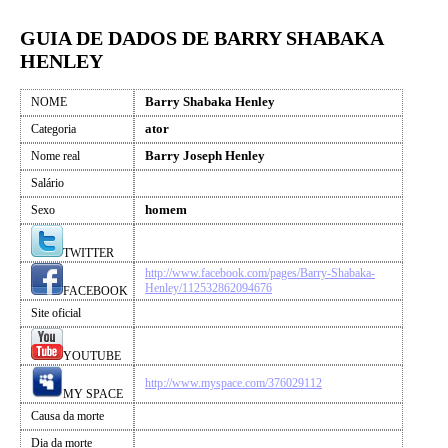
GUIA DE DADOS DE BARRY SHABAKA
HENLEY
Barry Shabaka Henley
NOME
ator
Categoria
Barry Joseph Henley
Nome real
Salário
homem
Sexo
TWITTER
http://www.facebook.com/pages/Barry-Shabaka-
Henley/112532862094676
FACEBOOK
Site oficial
YOUTUBE
http://www.myspace.com/376029112
MY SPACE
Causa da morte
Dia da morte