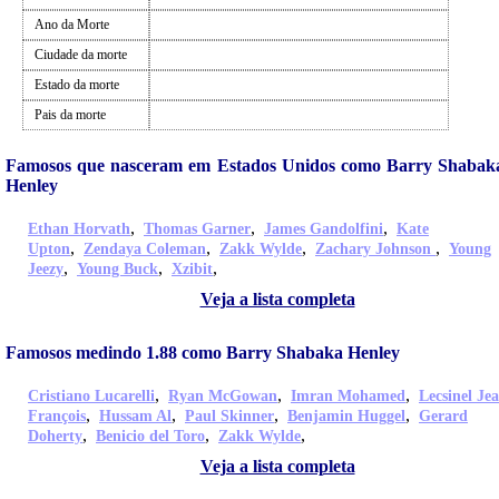
Ano da Morte
Ciudade da morte
Estado da morte
Pais da morte
Famosos que nasceram em Estados Unidos como Barry Shabak
Henley
,
,
,
Ethan Horvath
Thomas Garner
James Gandolfini
Kate
,
,
,
,
Upton
Zendaya Coleman
Zakk Wylde
Zachary Johnson
Young
,
,
,
Jeezy
Young Buck
Xzibit
Veja a lista completa
Famosos medindo 1.88 como Barry Shabaka Henley
,
,
,
Cristiano Lucarelli
Ryan McGowan
Imran Mohamed
Lecsinel Je
,
,
,
,
François
Hussam Al
Paul Skinner
Benjamin Huggel
Gerard
,
,
,
Doherty
Benicio del Toro
Zakk Wylde
Veja a lista completa