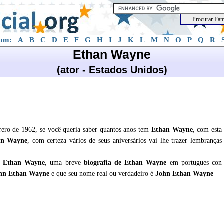
com:
A
B
C
D
E
F
G
H
I
J
K
L
M
N
O
P
Q
R
Ethan Wayne
(ator - Estados Unidos)
ero de 1962, se você queria saber quantos anos tem
Ethan Wayne
, com esta
an Wayne
, com certeza vários de seus aniversários vai lhe trazer lembranças
e
Ethan Wayne
, uma breve
biografia de
Ethan Wayne
em portugues con
ohn Ethan Wayne
e que seu nome real ou verdadeiro é
John Ethan Wayne