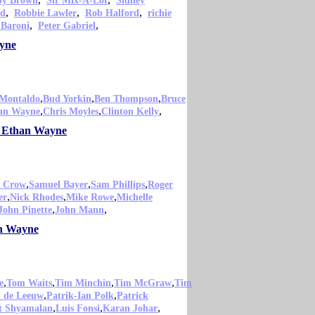
py Brown
Sir Mix-A-Lot
Sidney
,
,
,
od
Robbie Lawler
Rob Halford
richie
,
,
 Baroni
Peter Gabriel
ayne
,
,
,
 Montaldo
Bud Yorkin
Ben Thompson
Bruce
,
,
,
an Wayne
Chris Moyles
Clinton Kelly
mo Ethan Wayne
,
,
,
l Crow
Samuel Bayer
Sam Phillips
Roger
,
,
,
er
Nick Rhodes
Mike Rowe
Michelle
,
,
John Pinette
John Mann
an Wayne
,
,
,
,
e
Tom Waits
Tim Minchin
Tim McGraw
Tim
,
,
l de Leeuw
Patrik-Ian Polk
Patrick
,
,
,
t Shyamalan
Luis Fonsi
Karan Johar