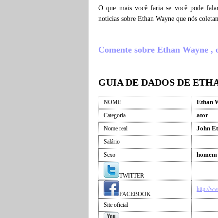
O que mais você faria se você pode fala
noticias sobre Ethan Wayne que nós coleta
Comente sobre Ethan Wayne , o q
GUIA DE DADOS DE ETH
Ethan 
NOME
ator
Categoria
John E
Nome real
Salário
homem
Sexo
TWITTER
http://w
FACEBOOK
Site oficial