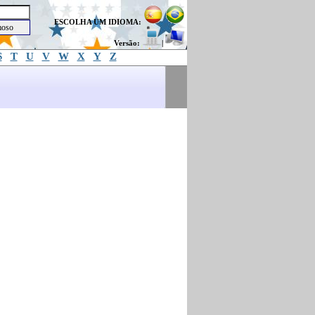
ESCOLHA UM IDIOMA:
Versão:
|
S
T
U
V
W
X
Y
Z