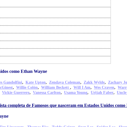
nidos como Ethan Wayne
,
,
,
,
s Gandolfini
Kate Upton
Zendaya Coleman
Zakk Wylde
Zachary J
,
,
,
,
,
cGinest
Willie Colón
William Beckett
Will I Am
Wes Craven
Warr
,
,
,
,
,
Vickie Guerrero
Vanessa Carlton
Usama Young
Urijah Faber
Uncle
 lista completa de Famosos que nasceram em Estados Unidos com
ayne
,
,
,
,
,