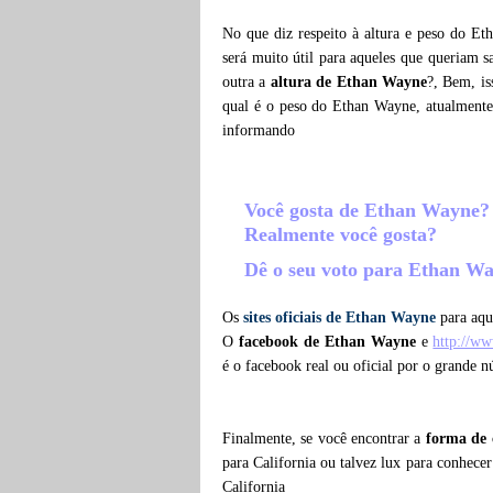
No que diz respeito à altura e peso do E
será muito útil para aqueles que queriam 
outra a
altura de Ethan Wayne
?, Bem, i
qual é o peso do Ethan Wayne, atualment
informando
Você gosta de Ethan Wayne
Realmente você gosta?
Dê o seu voto para Ethan W
Os
sites oficiais de Ethan Wayne
para aqu
O
facebook de Ethan Wayne
e
http://w
é o facebook real ou oficial por o grande
Finalmente, se você encontrar a
forma de
para California ou talvez lux para conhec
California