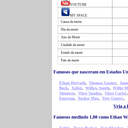
YOUTUBE
MY SPACE
Causa da morte
Dia da morte
Ano da Morte
Ciudade da morte
Estado da morte
Pais da morte
Famosos que nasceram em Estados U
,
,
Ethan Horvath
Thomas Garner
Jame
,
,
,
Buck
Xzibit
Willow Smith
Willie M
,
,
Shiancoe
Vince Spadea
Vince Carter
,
,
,
Emerson
Tucker Max
Troy Gentry
Veja a
Famosos medindo 1.80 como Ethan W
,
,
,