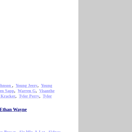
,
,
ohnson
Young Jeezy
Young
,
,
en Sapp
Warren G
Visanthe
,
,
 Kracker
Tyler Perry
Tyler
o Ethan Wayne
,
,