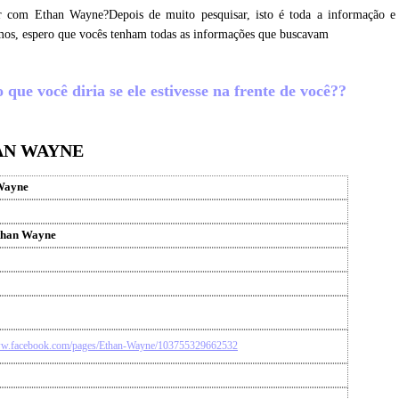
r com Ethan Wayne?Depois de muito pesquisar, isto é toda a informação e
mos, espero que vocês tenham todas as informações que buscavam
ue você diria se ele estivesse na frente de você??
AN WAYNE
Wayne
than Wayne
ww.facebook.com/pages/Ethan-Wayne/103755329662532