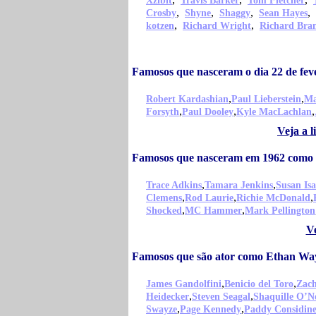
Xzibit
Travis Barker
Tom Fletcher
,
,
,
,
Crosby
Shyne
Shaggy
Sean Hayes
,
,
kotzen
Richard Wright
Richard Bra
Famosos que nasceram o dia 22 de fe
,
,
Robert Kardashian
Paul Lieberstein
Ma
,
,
,
Forsyth
Paul Dooley
Kyle MacLachlan
Veja a 
Famosos que nasceram em 1962 como
,
,
Trace Adkins
Tamara Jenkins
Susan Is
,
,
,
Clemens
Rod Laurie
Richie McDonald
,
,
Shocked
MC Hammer
Mark Pellington
V
Famosos que são ator como Ethan Wa
,
,
James Gandolfini
Benicio del Toro
Zach
,
,
Heidecker
Steven Seagal
Shaquille O’N
,
,
Swayze
Page Kennedy
Paddy Considin