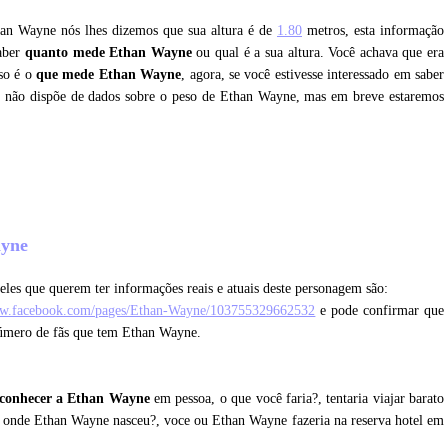
than Wayne nós lhes dizemos que sua altura é de
1.80
metros, esta informação
saber
quanto mede Ethan Wayne
ou qual é a sua altura. Você achava que era
sso é o
que mede Ethan Wayne
, agora, se você estivesse interessado em saber
e não dispõe de dados sobre o peso de Ethan Wayne, mas em breve estaremos
?
ayne
eles que querem ter informações reais e atuais deste personagem são:
ww.facebook.com/pages/Ethan-Wayne/103755329662532
e pode confirmar que
 número de fãs que tem Ethan Wayne.
 conhecer a Ethan Wayne
em pessoa, o que você faria?, tentaria viajar barato
er onde Ethan Wayne nasceu?, voce ou Ethan Wayne fazeria na reserva hotel em