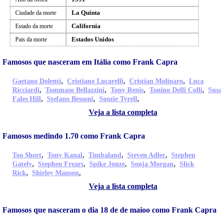
La Quinta
Ciudade da morte
California
Estado da morte
Estados Unidos
Pais da morte
Famosos que nasceram em Itália como Frank Capra
,
,
,
Gaetano Dolenti
Cristiano Lucarelli
Cristian Molinaro
Luca
,
,
,
,
Ricciardi
Tommaso Bellazzini
Tony Renis
Tonino Delli Colli
Sus
,
,
,
Fales Hill
Stefano Bessoni
Soozie Tyrell
Veja a lista completa
Famosos medindo 1.70 como Frank Capra
,
,
,
,
Too $hort
Tony Kanal
Timbaland
Steven Adler
Stephen
,
,
,
,
Gately
Stephen Frears
Spike Jonze
Sonja Morgan
Slick
,
,
Rick
Shirley Manson
Veja a lista completa
Famosos que nasceram o dia 18 de de maioo como Frank Capra