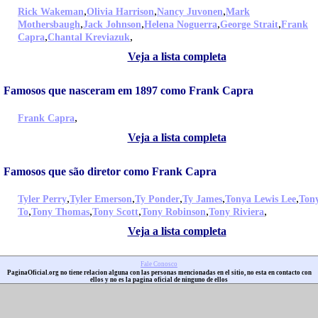
,
,
,
Rick Wakeman
Olivia Harrison
Nancy Juvonen
Mark
,
,
,
,
Mothersbaugh
Jack Johnson
Helena Noguerra
George Strait
Frank
,
,
Capra
Chantal Kreviazuk
Veja a lista completa
Famosos que nasceram em 1897 como Frank Capra
,
Frank Capra
Veja a lista completa
Famosos que são diretor como Frank Capra
,
,
,
,
,
Tyler Perry
Tyler Emerson
Ty Ponder
Ty James
Tonya Lewis Lee
Ton
,
,
,
,
,
To
Tony Thomas
Tony Scott
Tony Robinson
Tony Riviera
Veja a lista completa
Fale Conosco
PaginaOficial.org no tiene relacion alguna con las personas mencionadas en el sitio, no esta en contacto con
ellos y no es la pagina oficial de ninguno de ellos