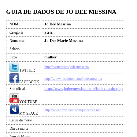
GUIA DE DADOS DE JO DEE MESSINA
Jo Dee Messina
NOME
atriz
Categoria
Jo-Dee Marie Messina
Nome real
Salário
mulher
Sexo
http://twitter.com/jodeemessina
TWITTER
http://www.facebook.com/jodeemessina
FACEBOOK
http://www.jodeemessina.com/index.main.php
Site oficial
YOUTUBE
http://www.myspace.com/jodeemessina
MY SPACE
Causa da morte
Dia da morte
Ano da Morte