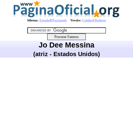
Idioma:
Español
|
Português
Versão:
Celular
|
Desktop
Jo Dee Messina
(atriz - Estados Unidos)