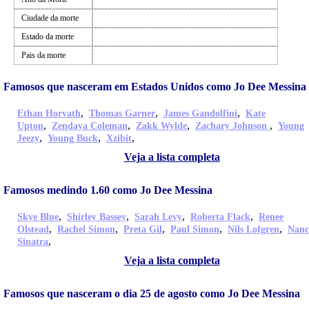
Ciudade da morte
Estado da morte
Pais da morte
Famosos que nasceram em Estados Unidos como Jo Dee Messina
,
,
,
Ethan Horvath
Thomas Garner
James Gandolfini
Kate
,
,
,
,
Upton
Zendaya Coleman
Zakk Wylde
Zachary Johnson
Young
,
,
,
Jeezy
Young Buck
Xzibit
Veja a lista completa
Famosos medindo 1.60 como Jo Dee Messina
,
,
,
,
Skye Blue
Shirley Bassey
Sarah Levy
Roberta Flack
Renee
,
,
,
,
,
Olstead
Rachel Simon
Preta Gil
Paul Simon
Nils Lofgren
Nanc
,
Sinatra
Veja a lista completa
Famosos que nasceram o dia 25 de agosto como Jo Dee Messina