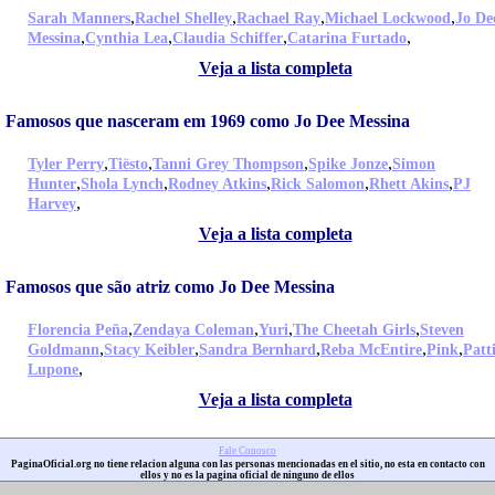
,
,
,
,
Sarah Manners
Rachel Shelley
Rachael Ray
Michael Lockwood
Jo De
,
,
,
,
Messina
Cynthia Lea
Claudia Schiffer
Catarina Furtado
Veja a lista completa
Famosos que nasceram em 1969 como Jo Dee Messina
,
,
,
,
Tyler Perry
Tiësto
Tanni Grey Thompson
Spike Jonze
Simon
,
,
,
,
,
Hunter
Shola Lynch
Rodney Atkins
Rick Salomon
Rhett Akins
PJ
,
Harvey
Veja a lista completa
Famosos que são atriz como Jo Dee Messina
,
,
,
,
Florencia Peña
Zendaya Coleman
Yuri
The Cheetah Girls
Steven
,
,
,
,
,
Goldmann
Stacy Keibler
Sandra Bernhard
Reba McEntire
Pink
Patt
,
Lupone
Veja a lista completa
Fale Conosco
PaginaOficial.org no tiene relacion alguna con las personas mencionadas en el sitio, no esta en contacto con
ellos y no es la pagina oficial de ninguno de ellos