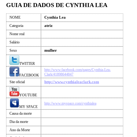
GUIA DE DADOS DE CYNTHIA LEA
Cynthia Lea
NOME
atriz
Categoria
Nome real
Salário
mulher
Sexo
TWITTER
http://www.facebook.com/pages/Cynthia-Lea-
Clark/41898644847
FACEBOOK
http://www.cynthialeaclark.com
Site oficial
YOUTUBE
http://www.myspace.com/cynthialea
MY SPACE
Causa da morte
Dia da morte
Ano da Morte