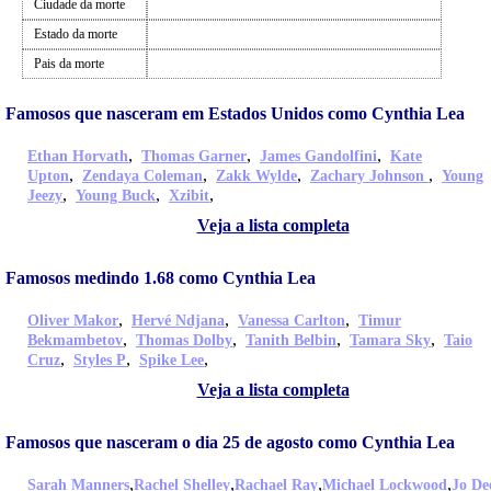
Ciudade da morte
Estado da morte
Pais da morte
Famosos que nasceram em Estados Unidos como Cynthia Lea
,
,
,
Ethan Horvath
Thomas Garner
James Gandolfini
Kate
,
,
,
,
Upton
Zendaya Coleman
Zakk Wylde
Zachary Johnson
Young
,
,
,
Jeezy
Young Buck
Xzibit
Veja a lista completa
Famosos medindo 1.68 como Cynthia Lea
,
,
,
Oliver Makor
Hervé Ndjana
Vanessa Carlton
Timur
,
,
,
,
Bekmambetov
Thomas Dolby
Tanith Belbin
Tamara Sky
Taio
,
,
,
Cruz
Styles P
Spike Lee
Veja a lista completa
Famosos que nasceram o dia 25 de agosto como Cynthia Lea
,
,
,
,
Sarah Manners
Rachel Shelley
Rachael Ray
Michael Lockwood
Jo De