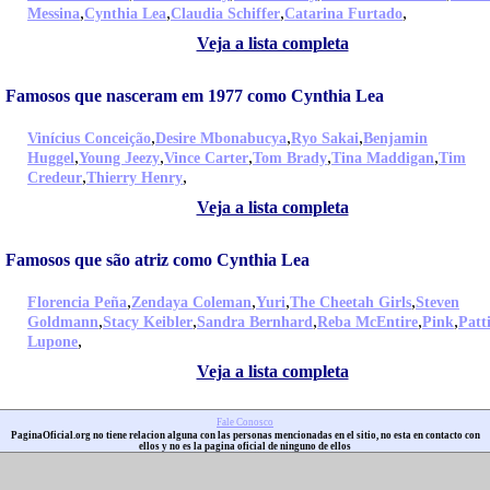
,
,
,
,
Messina
Cynthia Lea
Claudia Schiffer
Catarina Furtado
Veja a lista completa
Famosos que nasceram em 1977 como Cynthia Lea
,
,
,
Vinícius Conceição
Desire Mbonabucya
Ryo Sakai
Benjamin
,
,
,
,
,
Huggel
Young Jeezy
Vince Carter
Tom Brady
Tina Maddigan
Tim
,
,
Credeur
Thierry Henry
Veja a lista completa
Famosos que são atriz como Cynthia Lea
,
,
,
,
Florencia Peña
Zendaya Coleman
Yuri
The Cheetah Girls
Steven
,
,
,
,
,
Goldmann
Stacy Keibler
Sandra Bernhard
Reba McEntire
Pink
Patt
,
Lupone
Veja a lista completa
Fale Conosco
PaginaOficial.org no tiene relacion alguna con las personas mencionadas en el sitio, no esta en contacto con
ellos y no es la pagina oficial de ninguno de ellos