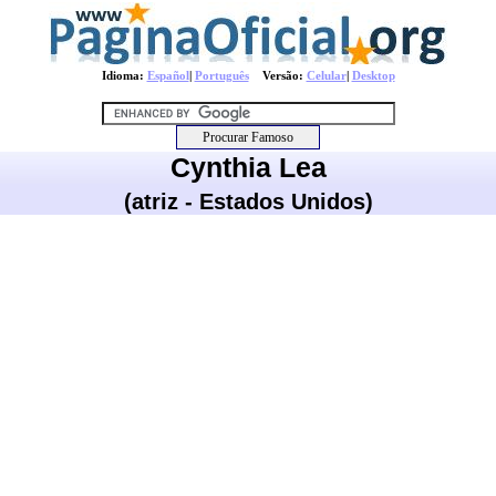
Idioma:
Español
|
Português
Versão:
Celular
|
Desktop
Cynthia Lea
(atriz - Estados Unidos)