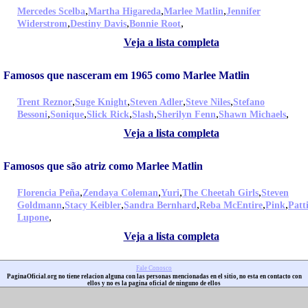
,
,
,
Mercedes Scelba
Martha Higareda
Marlee Matlin
Jennifer
,
,
,
Widerstrom
Destiny Davis
Bonnie Root
Veja a lista completa
Famosos que nasceram em 1965 como Marlee Matlin
,
,
,
,
Trent Reznor
Suge Knight
Steven Adler
Steve Niles
Stefano
,
,
,
,
,
,
Bessoni
Sonique
Slick Rick
Slash
Sherilyn Fenn
Shawn Michaels
Veja a lista completa
Famosos que são atriz como Marlee Matlin
,
,
,
,
Florencia Peña
Zendaya Coleman
Yuri
The Cheetah Girls
Steven
,
,
,
,
,
Goldmann
Stacy Keibler
Sandra Bernhard
Reba McEntire
Pink
Patt
,
Lupone
Veja a lista completa
Fale Conosco
PaginaOficial.org no tiene relacion alguna con las personas mencionadas en el sitio, no esta en contacto con
ellos y no es la pagina oficial de ninguno de ellos