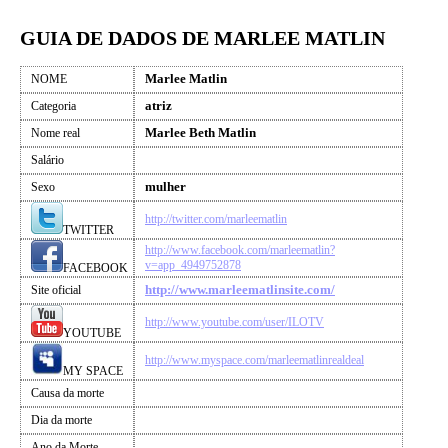
GUIA DE DADOS DE MARLEE MATLIN
Marlee Matlin
NOME
atriz
Categoria
Marlee Beth Matlin
Nome real
Salário
mulher
Sexo
http://twitter.com/marleematlin
TWITTER
http://www.facebook.com/marleematlin?
v=app_4949752878
FACEBOOK
http://www.marleematlinsite.com/
Site oficial
http://www.youtube.com/user/ILOTV
YOUTUBE
http://www.myspace.com/marleematlinrealdeal
MY SPACE
Causa da morte
Dia da morte
Ano da Morte