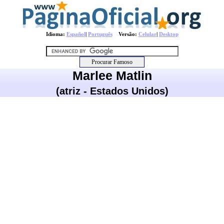
Idioma:
Español
|
Português
Versão:
Celular
|
Desktop
Marlee Matlin
(atriz - Estados Unidos)