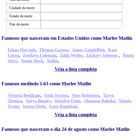
Ciudade da morte
Estado da morte
Pais da morte
Famosos que nasceram em Estados Unidos como Marlee Matlin
,
,
,
Ethan Horvath
Thomas Garner
James Gandolfini
Kate
,
,
,
,
Upton
Zendaya Coleman
Zakk Wylde
Zachary Johnson
Young
,
,
,
Jeezy
Young Buck
Xzibit
Veja a lista completa
Famosos medindo 1.63 como Marlee Matlin
,
,
,
Victoria Beckham
Trish Stratus
Tony Robinson
Taryn
,
,
,
,
Thomas
Surya Bonaly
Sherilyn Fenn
Shannon Bahrke
Shania
,
,
,
Twain
Serena Deeb
Scott Hamilton
Veja a lista completa
Famosos que nasceram o dia 24 de agosto como Marlee Matlin