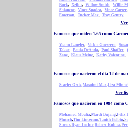
,
,
,
Buck
Xzibit
Willow Smith
Willie M
,
,
Shiancoe
Vince Spadea
Vince Carter
,
,
,
Emerson
Tucker Max
Troy Gentry
Ver
Famosos que miden 1.65 como Carme
,
,
Yoann Langlet
Vickie Guerrero
Susa
,
,
,
Takac
Paula DeAnda
Paul Shaffer
,
,
,
Zane
Klaus Meine
Kathy Valentine
Famosos que nacieron el dia 12 de m
,
,
Scarlet Ortiz
Masuimi Max
Liza Minnel
Ver li
Famosos que nacieron en 1984 como 
,
,
Mohamed Mbalia
Mardi Bujang
Félix 
,
,
,
Mutsch
Tim Lincecum
Tanith Belbin
So
,
,
,
Stosur
Ryan Lochte
Robert Kubica
Per