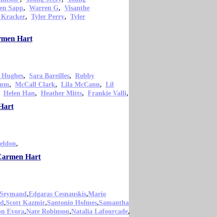
,
,
en Sapp
Warren G
Visanthe
,
,
 Kracker
Tyler Perry
Tyler
armen Hart
,
,
 Hughes
Sara Bareilles
Robby
,
,
,
amm
McCall Clark
Lila McCann
Lil
,
,
,
,
Helen Han
Heather Mitts
Frankie Valli
Hart
,
eldon
 Carmen Hart
,
,
 Seymand
Edgaras Cesnauskis
Mario
,
,
,
ld
Scott Kazmir
Santonio Holmes
Samantha
,
,
,
on Evora
Nate Robinson
Natalia Lafourcade