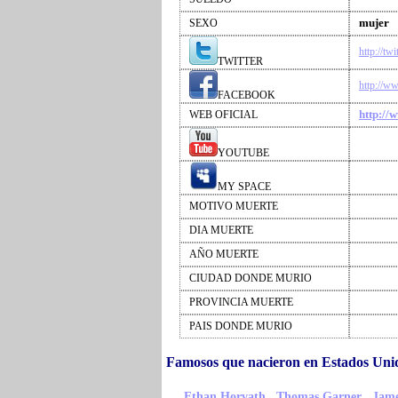
mujer
SEXO
http://t
TWITTER
http://w
FACEBOOK
http://
WEB OFICIAL
YOUTUBE
MY SPACE
MOTIVO MUERTE
DIA MUERTE
AÑO MUERTE
CIUDAD DONDE MURIO
PROVINCIA MUERTE
PAIS DONDE MURIO
Famosos que nacieron en Estados Un
,
,
Ethan Horvath
Thomas Garner
Jame