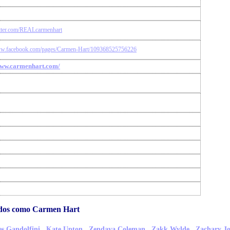
witter.com/REALcarmenhart
ww.facebook.com/pages/Carmen-Hart/109368525756226
www.carmenhart.com/
idos como Carmen Hart
,
,
,
,
s Gandolfini
Kate Upton
Zendaya Coleman
Zakk Wylde
Zachary J