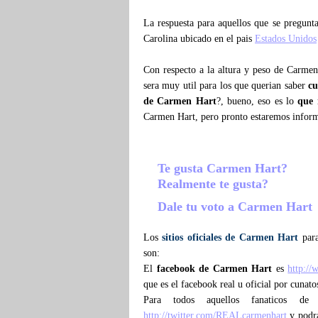
La respuesta para aquellos que se pregun
Carolina ubicado en el pais
Estados Unidos
Con respecto a la altura y peso de Carmen
sera muy util para los que querian saber
c
de Carmen Hart
?, bueno, eso es lo
que
Carmen Hart, pero pronto estaremos infor
Te gusta Carmen Hart?
Realmente te gusta?
Dale tu voto a Carmen Hart
Los
sitios oficiales de Carmen Hart
para
son:
El
facebook de Carmen Hart
es
http:/
que es el facebook real u oficial por cunat
Para todos aquellos fanaticos d
http://twitter.com/REALcarmenhart
y podra