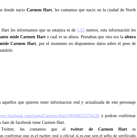
tan donde nacio
Carmen Hart
, les contamos que nacio en la ciudad de North
 Hart les informamos que su estatura es de
1.65
metros, esta información les
uanto mide Carmen Hart
o cual es su altura. Pensaban que otra era la
altura
 mide Carmen Hart
, por el momento no disponemos datos sobre el peso de
mandolo
 aquellos que quieren tener informacion real y actualizada de este personaje
/www.facebook.com/pages/Carmen-Hart/109368525756226
y podran confirmar
os fans de facebook tiene Carmen Hart.
e Twitter, les contamos que el
twitter de Carmen Hart
es
n confirmar que es el twitter real u oficial si es que ven el sello de verificado