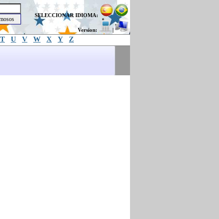
SELECCIONAR IDIOMA:
Version:
|
T
U
V
W
X
Y
Z