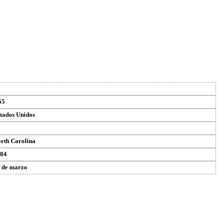
65
tados Unidos
rth Carolina
84
 de marzo