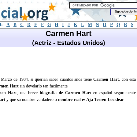
l:
A
B
C
D
E
F
G
H
I
J
K
L
M
N
O
P
Q
R
S
Carmen Hart
(Actriz - Estados Unidos)
 Marzo de 1984, si querian saber cuantos años tiene
Carmen Hart
, con esta
rmen Hart
sin develarlo tan facilmente
men Hart
, una breve
biografia de Carmen Hart
en español seguramente
art
y que su nombre verdadero o
nombre real es Aja Terren Locklear