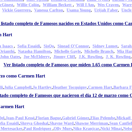
,
,
,
,
,
cGinest
Willie Colón
William Beckett
Will I Am
Wes Craven
Warr
,
,
,
,
,
Vickie Guerrero
Vanessa Carlton
Usama Young
Urijah Faber
Uncle
 listado completo de Famosos nacidos en Estados Unidos como C
n Hart
,
,
,
,
,
n Isaacs
Sofia Essaidi
SisQo
Sinead O’Connor
Sidney Lumet
Sarah
,
,
,
,
Orianthi
Natasha Hamilton
Michelle Gayle
Michelle Branch
Mia H
,
,
,
,
John Oates
Joe McElderry
Jimmy Cliff
J.K. Rowling
J. K. Rowling
Ver listado completo de Famosos que miden 1.65 como Carmen 
arzo como Carmen Hart
,
,
,
,
,
li
Julia Campbell
Jo Hartley
Heather Tocquigny
Carmen Hart
Barbara F
stado completo de Famosos que nacieron el dia 12 de marzo como
Carmen Hart
,
,
,
,
,
Del
Jean-Paul Kessé
Florian Bague
Gabriel Gómez
Elias Pelembe
Mickaël
,
,
,
,
fia Essaidi
Shreya Ghoshal
Shayne Ward
Shawne Merriman
Sean Canfie
,
,
,
,
,
 Mertesacker
Paul Rodriguez
Olly Murs
Niko Kranjcar
Nicki Minaj
Nels