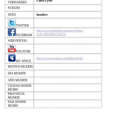
Chris Lytle
VERDADERO
SUELDO
hombre
SEXO
TWITTER
http://www.facebook.com/pages/Chris-
Lytle/108149892546716
FACEBOOK
WEB OFICIAL
YOUTUBE
http://www.myspace.com/lightsoutlytle
MY SPACE
MOTIVO MUERTE
DIA MUERTE
AÑO MUERTE
CIUDAD DONDE
MURIO
PROVINCIA
MUERTE
PAIS DONDE
MURIO