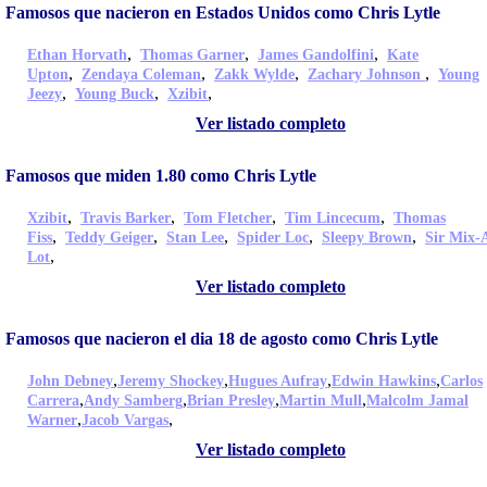
Famosos que nacieron en Estados Unidos como Chris Lytle
,
,
,
Ethan Horvath
Thomas Garner
James Gandolfini
Kate
,
,
,
,
Upton
Zendaya Coleman
Zakk Wylde
Zachary Johnson
Young
,
,
,
Jeezy
Young Buck
Xzibit
Ver listado completo
Famosos que miden 1.80 como Chris Lytle
,
,
,
,
Xzibit
Travis Barker
Tom Fletcher
Tim Lincecum
Thomas
,
,
,
,
,
Fiss
Teddy Geiger
Stan Lee
Spider Loc
Sleepy Brown
Sir Mix-
,
Lot
Ver listado completo
Famosos que nacieron el dia 18 de agosto como Chris Lytle
,
,
,
,
John Debney
Jeremy Shockey
Hugues Aufray
Edwin Hawkins
Carlos
,
,
,
,
Carrera
Andy Samberg
Brian Presley
Martin Mull
Malcolm Jamal
,
,
Warner
Jacob Vargas
Ver listado completo