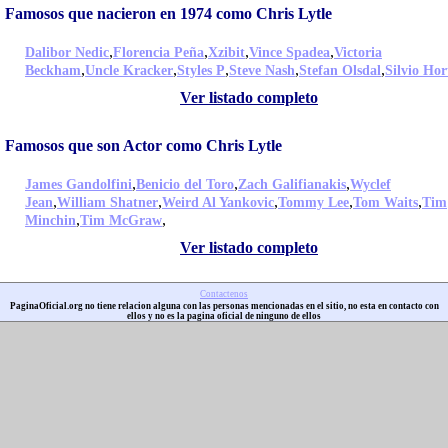
Famosos que nacieron en 1974 como Chris Lytle
,
,
,
,
Dalibor Nedic
Florencia Peña
Xzibit
Vince Spadea
Victoria
,
,
,
,
,
Beckham
Uncle Kracker
Styles P
Steve Nash
Stefan Olsdal
Silvio Hor
Ver listado completo
Famosos que son Actor como Chris Lytle
,
,
,
James Gandolfini
Benicio del Toro
Zach Galifianakis
Wyclef
,
,
,
,
,
Jean
William Shatner
Weird Al Yankovic
Tommy Lee
Tom Waits
Tim
,
,
Minchin
Tim McGraw
Ver listado completo
Contactenos
PaginaOficial.org no tiene relacion alguna con las personas mencionadas en el sitio, no esta en contacto con
ellos y no es la pagina oficial de ninguno de ellos