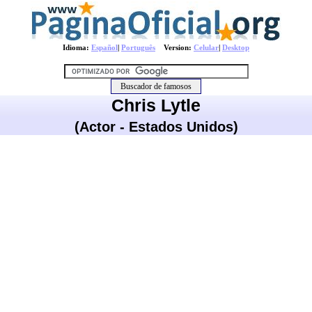
Idioma:
Español
|
Português
Version:
Celular
|
Desktop
Chris Lytle
(Actor - Estados Unidos)