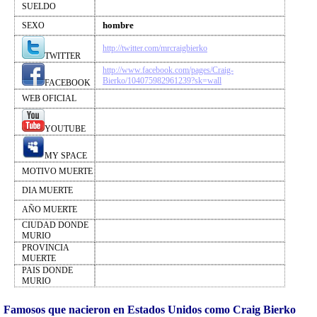
SUELDO
hombre
SEXO
http://twitter.com/mrcraigbierko
TWITTER
http://www.facebook.com/pages/Craig-
Bierko/104075982961239?sk=wall
FACEBOOK
WEB OFICIAL
YOUTUBE
MY SPACE
MOTIVO MUERTE
DIA MUERTE
AÑO MUERTE
CIUDAD DONDE
MURIO
PROVINCIA
MUERTE
PAIS DONDE
MURIO
Famosos que nacieron en Estados Unidos como Craig Bierko