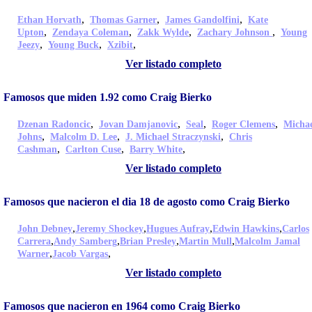
,
,
,
Ethan Horvath
Thomas Garner
James Gandolfini
Kate
,
,
,
,
Upton
Zendaya Coleman
Zakk Wylde
Zachary Johnson
Young
,
,
,
Jeezy
Young Buck
Xzibit
Ver listado completo
Famosos que miden 1.92 como Craig Bierko
,
,
,
,
Dzenan Radoncic
Jovan Damjanovic
Seal
Roger Clemens
Micha
,
,
,
Johns
Malcolm D. Lee
J. Michael Straczynski
Chris
,
,
,
Cashman
Carlton Cuse
Barry White
Ver listado completo
Famosos que nacieron el dia 18 de agosto como Craig Bierko
,
,
,
,
John Debney
Jeremy Shockey
Hugues Aufray
Edwin Hawkins
Carlos
,
,
,
,
Carrera
Andy Samberg
Brian Presley
Martin Mull
Malcolm Jamal
,
,
Warner
Jacob Vargas
Ver listado completo
Famosos que nacieron en 1964 como Craig Bierko