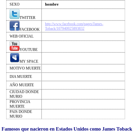
hombre
SEXO
TWITTER
http://www.facebook.com/pages/James-
Toback/107940925893832
FACEBOOK
WEB OFICIAL
YOUTUBE
MY SPACE
MOTIVO MUERTE
DIA MUERTE
AÑO MUERTE
CIUDAD DONDE
MURIO
PROVINCIA
MUERTE
PAIS DONDE
MURIO
Famosos que nacieron en Estados Unidos como James Toback