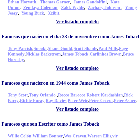
,
,
,
Ethan Horvath
Thomas Garner
James Gandolfini
Kate
,
,
,
,
Upton
Zendaya Coleman
Zakk Wylde
Zachary Johnson
Young
,
,
,
Jeezy
Young Buck
Xzibit
Ver listado completo
Famosos que nacieron el dia 23 de noviembre como James Tobac
,
,
,
,
,
Tony Parrish
Snooki
Shane Gould
Scott Shanle
Paul Mills
Page
,
,
,
,
Kennedy
Nicklas Backstrom
James Toback
Carlinhos Brown
Bruce
,
Hornsby
Ver listado completo
Famosos que nacieron en 1944 como James Toback
,
,
,
,
Tony Scott
Tony Orlando
Rocco Barocco
Robert Kardashian
Rick
,
,
,
,
,
,
Barry
Richie Furay
Ray Davies
Peter Weir
Peter Cetera
Peter Asher
Ver listado completo
Famosos que son Escritor como James Toback
,
,
,
,
Willie Colón
William Bonner
Wes Craven
Warren Ellis
vir