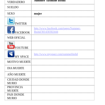
Summer Yasmine Bishil
VERDADERO
SUELDO
mujer
SEXO
TWITTER
http://www.facebook.com/pages/Summer-
Bishil/361430302444
FACEBOOK
WEB OFICIAL
YOUTUBE
http://www.myspace.com/summerbishil
MY SPACE
MOTIVO MUERTE
DIA MUERTE
AÑO MUERTE
CIUDAD DONDE
MURIO
PROVINCIA
MUERTE
PAIS DONDE
MURIO