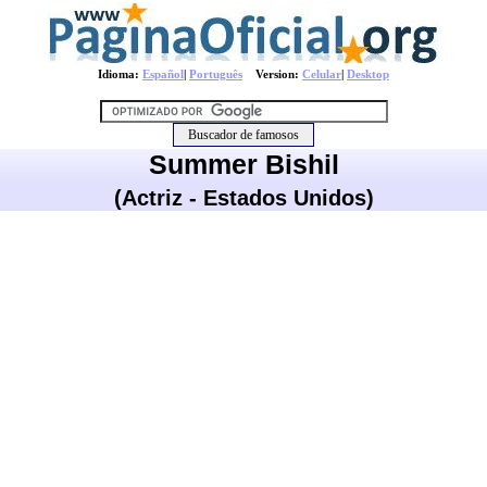
Idioma:
Español
|
Português
Version:
Celular
|
Desktop
Summer Bishil
(Actriz - Estados Unidos)