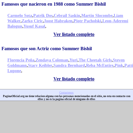
Famosos que nacieron en 1988 como Summer Bishil
,
,
,
,
Carmelo Sota
Patrik Dos
Cebrail Saskin
Martin Slocombe
Liam
,
,
,
,
Walker
Zarko Ciric
Joost Habraken
Piotr Pacholski
Leon-Aderemi
,
,
Balogun
Yusuf Kasal
Ver listado completo
Famosos que son Actriz como Summer Bishil
,
,
,
,
Florencia Peña
Zendaya Coleman
Yuri
The Cheetah Girls
Steven
,
,
,
,
,
Goldmann
Stacy Keibler
Sandra Bernhard
Reba McEntire
Pink
Patt
,
Lupone
Ver listado completo
Contactenos
PaginaOficial.org no tiene relacion alguna con las personas mencionadas en el sitio, no esta en contacto con
ellos y no es la pagina oficial de ninguno de ellos