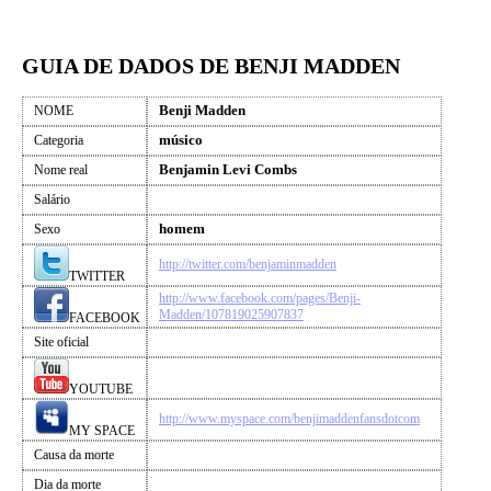
GUIA DE DADOS DE BENJI MADDEN
Benji Madden
NOME
músico
Categoria
Benjamin Levi Combs
Nome real
Salário
homem
Sexo
http://twitter.com/benjaminmadden
TWITTER
http://www.facebook.com/pages/Benji-
Madden/107819025907837
FACEBOOK
Site oficial
YOUTUBE
http://www.myspace.com/benjimaddenfansdotcom
MY SPACE
Causa da morte
Dia da morte