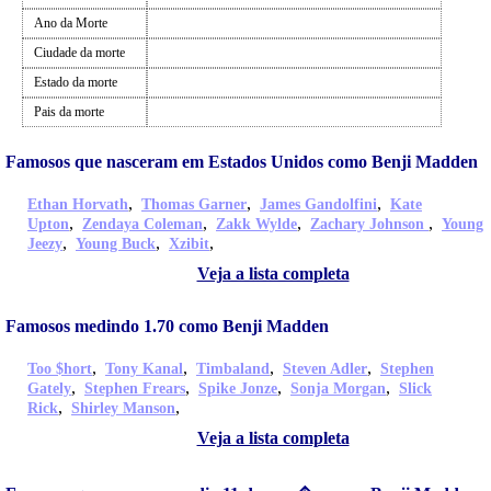
Ano da Morte
Ciudade da morte
Estado da morte
Pais da morte
Famosos que nasceram em Estados Unidos como Benji Madden
,
,
,
Ethan Horvath
Thomas Garner
James Gandolfini
Kate
,
,
,
,
Upton
Zendaya Coleman
Zakk Wylde
Zachary Johnson
Young
,
,
,
Jeezy
Young Buck
Xzibit
Veja a lista completa
Famosos medindo 1.70 como Benji Madden
,
,
,
,
Too $hort
Tony Kanal
Timbaland
Steven Adler
Stephen
,
,
,
,
Gately
Stephen Frears
Spike Jonze
Sonja Morgan
Slick
,
,
Rick
Shirley Manson
Veja a lista completa