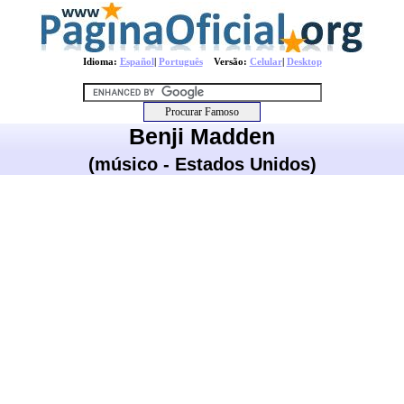
Idioma:
Español
|
Português
Versão:
Celular
|
Desktop
Benji Madden
(músico - Estados Unidos)