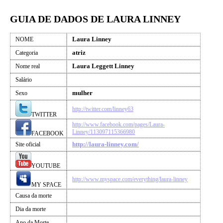
GUIA DE DADOS DE LAURA LINNEY
Laura Linney
NOME
atriz
Categoria
Laura Leggett Linney
Nome real
Salário
mulher
Sexo
http://twitter.com/linney63
TWITTER
http://www.facebook.com/pages/Laura-
Linney/113097115366980
FACEBOOK
http://laura-linney.com/
Site oficial
YOUTUBE
http://www.myspace.com/everything/laura-linney
MY SPACE
Causa da morte
Dia da morte
Ano da Morte