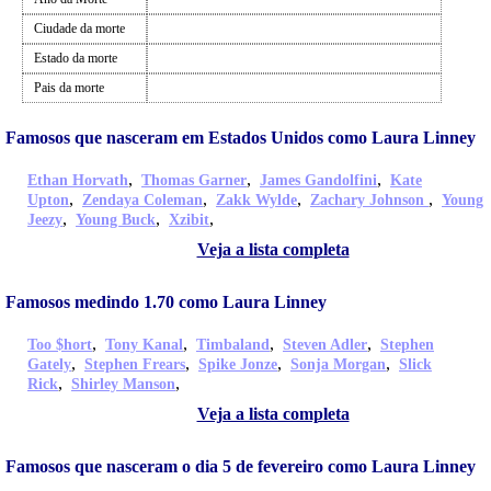
Ciudade da morte
Estado da morte
Pais da morte
Famosos que nasceram em Estados Unidos como Laura Linney
,
,
,
Ethan Horvath
Thomas Garner
James Gandolfini
Kate
,
,
,
,
Upton
Zendaya Coleman
Zakk Wylde
Zachary Johnson
Young
,
,
,
Jeezy
Young Buck
Xzibit
Veja a lista completa
Famosos medindo 1.70 como Laura Linney
,
,
,
,
Too $hort
Tony Kanal
Timbaland
Steven Adler
Stephen
,
,
,
,
Gately
Stephen Frears
Spike Jonze
Sonja Morgan
Slick
,
,
Rick
Shirley Manson
Veja a lista completa
Famosos que nasceram o dia 5 de fevereiro como Laura Linney