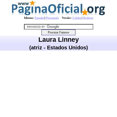
Idioma:
Español
|
Português
Versão:
Celular
|
Desktop
Laura Linney
(atriz - Estados Unidos)