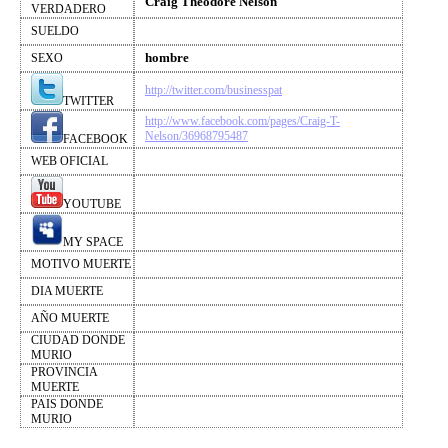
Craig Theodore Nelson
VERDADERO
SUELDO
hombre
SEXO
http://twitter.com/businesspat
TWITTER
http://www.facebook.com/pages/Craig-T-
Nelson/36968795487
FACEBOOK
WEB OFICIAL
YOUTUBE
MY SPACE
MOTIVO MUERTE
DIA MUERTE
AÑO MUERTE
CIUDAD DONDE
MURIO
PROVINCIA
MUERTE
PAIS DONDE
MURIO