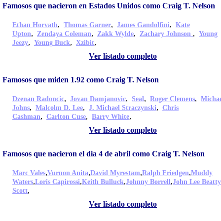
Famosos que nacieron en Estados Unidos como Craig T. Nelson
,
,
,
Ethan Horvath
Thomas Garner
James Gandolfini
Kate
,
,
,
,
Upton
Zendaya Coleman
Zakk Wylde
Zachary Johnson
Young
,
,
,
Jeezy
Young Buck
Xzibit
Ver listado completo
Famosos que miden 1.92 como Craig T. Nelson
,
,
,
,
Dzenan Radoncic
Jovan Damjanovic
Seal
Roger Clemens
Micha
,
,
,
Johns
Malcolm D. Lee
J. Michael Straczynski
Chris
,
,
,
Cashman
Carlton Cuse
Barry White
Ver listado completo
Famosos que nacieron el dia 4 de abril como Craig T. Nelson
,
,
,
,
Marc Vales
Vurnon Anita
David Myrestam
Ralph Friedgen
Muddy
,
,
,
,
Waters
Loris Capirossi
Keith Bulluck
Johnny Borrell
John Lee Beatty
,
Scott
Ver listado completo