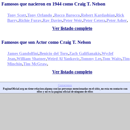
Famosos que nacieron en 1944 como Craig T. Nelson
,
,
,
,
Tony Scott
Tony Orlando
Rocco Barocco
Robert Kardashian
Rick
,
,
,
,
,
,
Barry
Richie Furay
Ray Davies
Peter Weir
Peter Cetera
Peter Asher
Ver listado completo
Famosos que son Actor como Craig T. Nelson
,
,
,
James Gandolfini
Benicio del Toro
Zach Galifianakis
Wyclef
,
,
,
,
,
Jean
William Shatner
Weird Al Yankovic
Tommy Lee
Tom Waits
Tim
,
,
Minchin
Tim McGraw
Ver listado completo
Contactenos
PaginaOficial.org no tiene relacion alguna con las personas mencionadas en el sitio, no esta en contacto con
ellos y no es la pagina oficial de ninguno de ellos