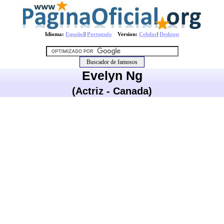
Idioma:
Español
|
Português
Version:
Celular
|
Desktop
Evelyn Ng
(Actriz - Canada)