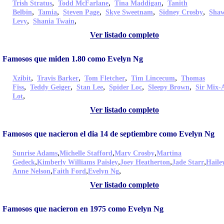
,
,
,
Trish Stratus
Todd McFarlane
Tina Maddigan
Tanith
,
,
,
,
,
Belbin
Tamia
Steven Page
Skye Sweetnam
Sidney Crosby
Sha
,
,
Levy
Shania Twain
Ver listado completo
Famosos que miden 1.80 como Evelyn Ng
,
,
,
,
Xzibit
Travis Barker
Tom Fletcher
Tim Lincecum
Thomas
,
,
,
,
,
Fiss
Teddy Geiger
Stan Lee
Spider Loc
Sleepy Brown
Sir Mix-
,
Lot
Ver listado completo
Famosos que nacieron el dia 14 de septiembre como Evelyn Ng
,
,
,
Sunrise Adams
Michelle Stafford
Mary Crosby
Martina
,
,
,
,
Gedeck
Kimberly Williams Paisley
Joey Heatherton
Jade Starr
Haile
,
,
,
Anne Nelson
Faith Ford
Evelyn Ng
Ver listado completo
Famosos que nacieron en 1975 como Evelyn Ng