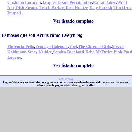
,
,
,
Cristiano Lucarelli
Jacques-Desire Periatambee
Ra´fat Jaber
Will I
,
,
,
,
,
Am
Trish Stratus
Travis Barker
Torii Hunter
Tony Parrish
Tito Ortiz
,
Ruspoli
Ver listado completo
Famosos que son Actriz como Evelyn Ng
,
,
,
,
Florencia Peña
Zendaya Coleman
Yuri
The Cheetah Girls
Steven
,
,
,
,
,
Goldmann
Stacy Keibler
Sandra Bernhard
Reba McEntire
Pink
Patt
,
Lupone
Ver listado completo
Contactenos
PaginaOficial.org no tiene relacion alguna con las personas mencionadas en el sitio, no esta en contacto con
ellos y no es la pagina oficial de ninguno de ellos