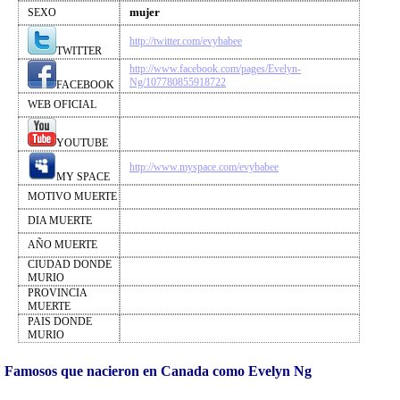
mujer
SEXO
http://twitter.com/evybabee
TWITTER
http://www.facebook.com/pages/Evelyn-
Ng/107780855918722
FACEBOOK
WEB OFICIAL
YOUTUBE
http://www.myspace.com/evybabee
MY SPACE
MOTIVO MUERTE
DIA MUERTE
AÑO MUERTE
CIUDAD DONDE
MURIO
PROVINCIA
MUERTE
PAIS DONDE
MURIO
Famosos que nacieron en Canada como Evelyn Ng