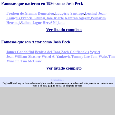
Famosos que nacieron en 1986 como Josh Peck
,
,
,
Fredson de
Giannis Demetriou
Ludgério Santiago
Lecsinel Jean-
,
,
,
,
François
Francis Litsingi
Jose Iriarte
Kamran Agayev
Perparim
,
,
,
Hetemaj
Saihou Jagne
Hervé Ndjana
Ver listado completo
Famosos que son Actor como Josh Peck
,
,
,
James Gandolfini
Benicio del Toro
Zach Galifianakis
Wyclef
,
,
,
,
,
Jean
William Shatner
Weird Al Yankovic
Tommy Lee
Tom Waits
Tim
,
,
Minchin
Tim McGraw
Ver listado completo
Contactenos
PaginaOficial.org no tiene relacion alguna con las personas mencionadas en el sitio, no esta en contacto con
ellos y no es la pagina oficial de ninguno de ellos