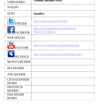
Joshua Michael Peck
VERDADERO
SUELDO
hombre
SEXO
http://twitter.com/joshpeck101
TWITTER
http://www.facebook.com/pages/Josh-
Peck/73215300121
FACEBOOK
WEB OFICIAL
http://www.youtube.com/user/joshpecktv
YOUTUBE
http://www.myspace.com/joshpeckmyspace
MY SPACE
MOTIVO MUERTE
DIA MUERTE
AÑO MUERTE
CIUDAD DONDE
MURIO
PROVINCIA
MUERTE
PAIS DONDE
MURIO