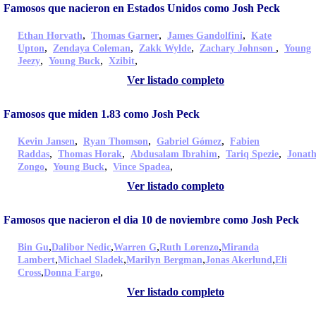
Famosos que nacieron en Estados Unidos como Josh Peck
,
,
,
Ethan Horvath
Thomas Garner
James Gandolfini
Kate
,
,
,
,
Upton
Zendaya Coleman
Zakk Wylde
Zachary Johnson
Young
,
,
,
Jeezy
Young Buck
Xzibit
Ver listado completo
Famosos que miden 1.83 como Josh Peck
,
,
,
Kevin Jansen
Ryan Thomson
Gabriel Gómez
Fabien
,
,
,
,
Raddas
Thomas Horak
Abdusalam Ibrahim
Tariq Spezie
Jonat
,
,
,
Zongo
Young Buck
Vince Spadea
Ver listado completo
Famosos que nacieron el dia 10 de noviembre como Josh Peck
,
,
,
,
Bin Gu
Dalibor Nedic
Warren G
Ruth Lorenzo
Miranda
,
,
,
,
Lambert
Michael Sladek
Marilyn Bergman
Jonas Akerlund
Eli
,
,
Cross
Donna Fargo
Ver listado completo