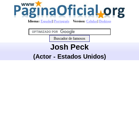
Idioma:
Español
|
Português
Version:
Celular
|
Desktop
Josh Peck
(Actor - Estados Unidos)