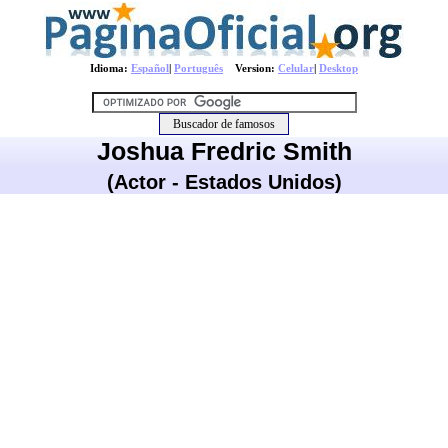
Idioma:
Español
|
Português
Version:
Celular
|
Desktop
Joshua Fredric Smith
(Actor - Estados Unidos)