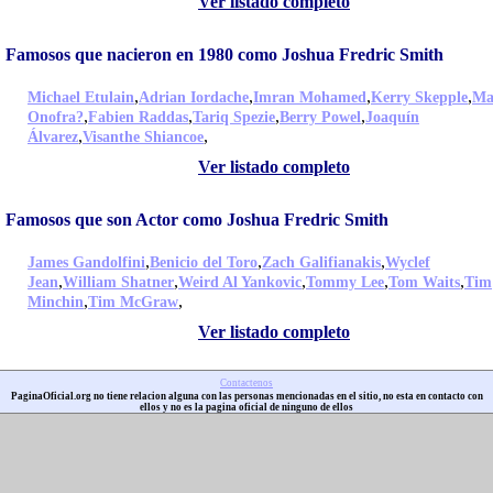
Ver listado completo
Famosos que nacieron en 1980 como Joshua Fredric Smith
,
,
,
,
Michael Etulain
Adrian Iordache
Imran Mohamed
Kerry Skepple
Ma
,
,
,
,
Onofra?
Fabien Raddas
Tariq Spezie
Berry Powel
Joaquín
,
,
Álvarez
Visanthe Shiancoe
Ver listado completo
Famosos que son Actor como Joshua Fredric Smith
,
,
,
James Gandolfini
Benicio del Toro
Zach Galifianakis
Wyclef
,
,
,
,
,
Jean
William Shatner
Weird Al Yankovic
Tommy Lee
Tom Waits
Tim
,
,
Minchin
Tim McGraw
Ver listado completo
Contactenos
PaginaOficial.org no tiene relacion alguna con las personas mencionadas en el sitio, no esta en contacto con
ellos y no es la pagina oficial de ninguno de ellos