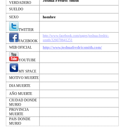
Joshua Fredric Smith
VERDADERO
SUELDO
hombre
SEXO
TWITTER
http://www.facebook.com/pages/joshua-fredric-
smith/326070641251
FACEBOOK
http://www.joshuafredricsmith.com/
WEB OFICIAL
YOUTUBE
MY SPACE
MOTIVO MUERTE
DIA MUERTE
AÑO MUERTE
CIUDAD DONDE
MURIO
PROVINCIA
MUERTE
PAIS DONDE
MURIO