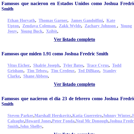
Famosos que nacieron en Estados Unidos como Joshua Fredri
Smith
,
,
,
Ethan Horvath
Thomas Garner
James Gandolfini
Kate
,
,
,
,
Upton
Zendaya Coleman
Zakk Wylde
Zachary Johnson
Young
,
,
,
Jeezy
Young Buck
Xzibit
Ver listado completo
Famosos que miden 1.91 como Joshua Fredric Smith
,
,
,
,
Vitus Eicher
Shalrie Joseph
Tyler Bates
Trace Cyrus
Todd
,
,
,
,
Grisham
Tim Tebow
Tim Credeur
Ted DiBiase
Stanley
,
,
Clarke
Shane Abbess
Ver listado completo
Famosos que nacieron el dia 23 de febrero como Joshua Fredri
Smith
,
,
,
,
Steven Parker
Marshall Herskovitz
Katia Guerreiro
Johnny Winter
J
,
,
,
,
Calzaghe
Howard Jones
Peter Fonda
Neal Mc Donough
Joshua Fredr
,
,
Smith
John Shelby