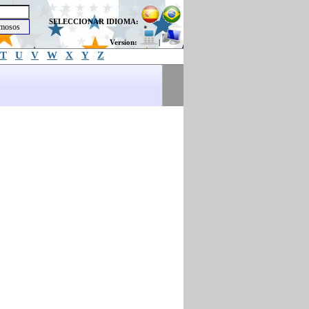
SELECCIONAR IDIOMA:
Version:
|
T
U
V
W
X
Y
Z