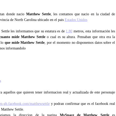
untan donde nacio
Matthew Settle
, les contamos que nacio en la ciudad de
ovincia de North Carolina ubicado en el pais
Estados Unidos
 Settle les informamos que su estatura es de
1.80
metros, esta información les
cuanto mide Matthew Settle
o cual es su altura. Pensaban que otra era la
s lo
que mide Matthew Settle
, por el momento no disponemos datos sobre el
emos informandolo
le
a aquellos que quieren tener informacion real y actualizada de este personaje
/en-gb.facebook.com/matthewsettle
y podran confirmar que es el facebook real
e Matthew Settle.
ejamos la direccion de la pagina
MySpace de Matthew Settle
es