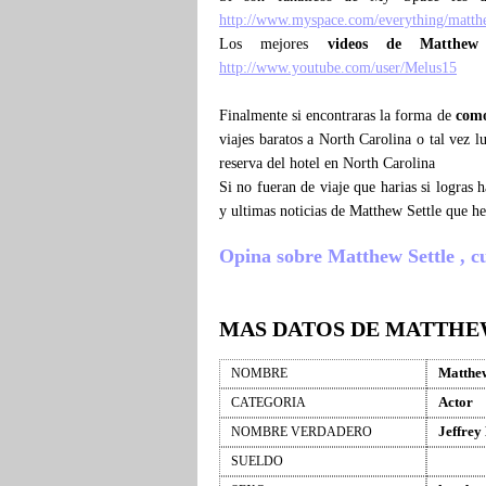
http://www.myspace.com/everything/matthe
Los mejores
videos de Matthew
http://www.youtube.com/user/Melus15
Finalmente si encontraras la forma de
como
viajes baratos a North Carolina o tal vez 
reserva del hotel en North Carolina
Si no fueran de viaje que harias si logras
y ultimas noticias de Matthew Settle que h
Opina sobre Matthew Settle , cue
MAS DATOS DE MATTHE
Matthew
NOMBRE
Actor
CATEGORIA
Jeffrey
NOMBRE VERDADERO
SUELDO