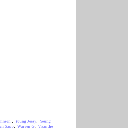
,
,
ohnson
Young Jeezy
Young
,
,
en Sapp
Warren G
Visanthe