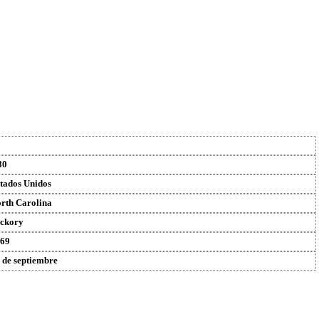
80
tados Unidos
rth Carolina
ckory
69
 de septiembre