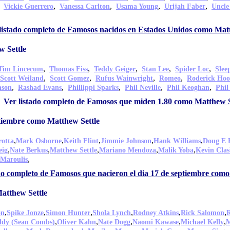
,
,
,
,
,
Vickie Guerrero
Vanessa Carlton
Usama Young
Urijah Faber
Uncle
listado completo de Famosos nacidos en Estados Unidos como Matt
 Settle
,
,
,
,
,
Tim Lincecum
Thomas Fiss
Teddy Geiger
Stan Lee
Spider Loc
Slee
,
,
,
,
Scott Weiland
Scott Gomez
Rufus Wainwright
Romeo
Roderick Ho
,
,
,
,
,
nson
Rashad Evans
Phillippi Sparks
Phil Neville
Phil Keoghan
Phil
Ver listado completo de Famosos que miden 1.80 como Matthew S
ptiembre como Matthew Settle
,
,
,
,
,
rotta
Mark Osborne
Keith Flint
Jimmie Johnson
Hank Williams
Doug E 
,
,
,
,
,
eig
Nate Berkus
Matthew Settle
Mariano Mendoza
Malik Yoba
Kevin Cla
,
 Maroulis
do completo de Famosos que nacieron el dia 17 de septiembre como
atthew Settle
,
,
,
,
,
,
on
Spike Jonze
Simon Hunter
Shola Lynch
Rodney Atkins
Rick Salomon
R
,
,
,
,
,
ddy (Sean Combs)
Oliver Kahn
Nate Dogg
Naomi Kawase
Michael Kelly
M