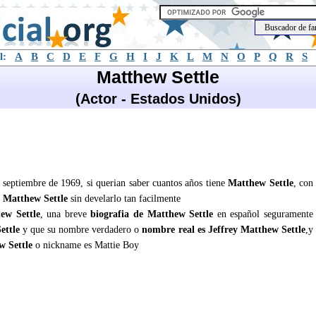
l:
A
B
C
D
E
F
G
H
I
J
K
L
M
N
O
P
Q
R
S
Matthew Settle
(Actor - Estados Unidos)
e septiembre de 1969, si querian saber cuantos años tiene
Matthew Settle
, con
e
Matthew Settle
sin develarlo tan facilmente
ew Settle
, una breve
biografia de Matthew Settle
en español seguramente
ettle
y que su nombre verdadero o
nombre real es Jeffrey Matthew Settle
,y
w Settle
o nickname es Mattie Boy