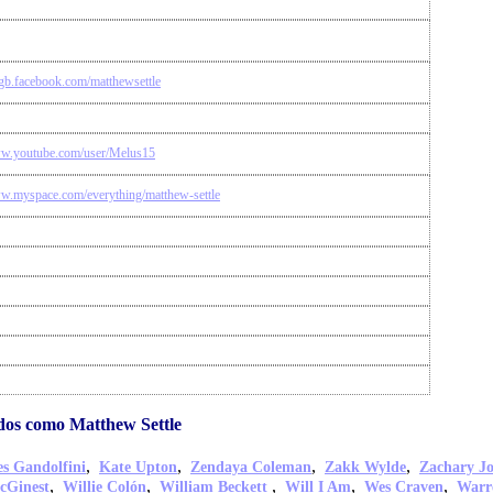
-gb.facebook.com/matthewsettle
ww.youtube.com/user/Melus15
ww.myspace.com/everything/matthew-settle
dos como Matthew Settle
,
,
,
,
s Gandolfini
Kate Upton
Zendaya Coleman
Zakk Wylde
Zachary J
,
,
,
,
,
cGinest
Willie Colón
William Beckett
Will I Am
Wes Craven
Warr