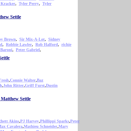
,
,
 Kracker
Tyler Perry
Tyler
hew Settle
,
,
py Brown
Sir Mix-A-Lot
Sidney
,
,
,
od
Robbie Lawler
Rob Halford
richie
,
,
 Baroni
Peter Gabriel
ettle
,
,
Fresh
Connie Walter
Baz
,
,
,
sh
John Ritter
Griff Furst
Dustin
 Matthew Settle
,
,
,
hett Akins
PJ Harvey
Phillippi Sparks
Peter
,
,
ax Cavalera
Mathieu Schneider
Mary