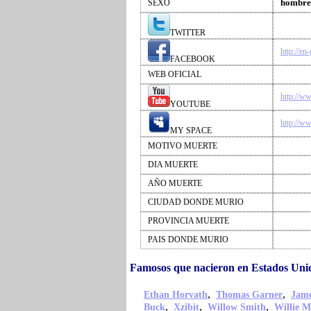
hombre
SEXO
TWITTER
http://en
FACEBOOK
WEB OFICIAL
http://w
YOUTUBE
http://w
MY SPACE
MOTIVO MUERTE
DIA MUERTE
AÑO MUERTE
CIUDAD DONDE MURIO
PROVINCIA MUERTE
PAIS DONDE MURIO
Famosos que nacieron en Estados Uni
,
,
Ethan Horvath
Thomas Garner
Jame
,
,
,
Buck
Xzibit
Willow Smith
Willie M