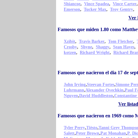
,
,
Shiancoe
Vince Spadea
Vince Carter
,
,
,
Emerson
Tucker Max
Troy Gentry
Ver 
Famosos que miden 1.80 como Matthew
,
,
,
Xzibit
Travis Barker
Tom Fletcher
,
,
,
,
Crosby
Shyne
Shaggy
Sean Hayes
,
,
kotzen
Richard Wright
Richard Bra
Famosos que nacieron el dia 17 de se
,
,
John Irving
Steevan Fortes
Simone Per
,
,
Luhrmann
Alexander Ovechkin
Paul F
,
,
Nguyen
David Huddleston
Constantine
Ver lista
Famosos que nacieron en 1969 como M
,
,
Tyler Perry
Tiësto
Tanni Grey Thomps
,
,
,
Salett
Peter Brown
Pat Monahan
P. Di