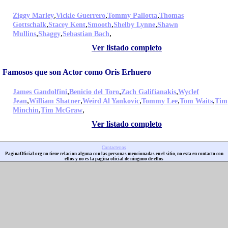
,
,
,
Ziggy Marley
Vickie Guerrero
Tommy Pallotta
Thomas
,
,
,
,
Gottschalk
Stacey Kent
Smooth
Shelby Lynne
Shawn
,
,
,
Mullins
Shaggy
Sebastian Bach
Ver listado completo
Famosos que son Actor como Oris Erhuero
,
,
,
James Gandolfini
Benicio del Toro
Zach Galifianakis
Wyclef
,
,
,
,
,
Jean
William Shatner
Weird Al Yankovic
Tommy Lee
Tom Waits
Tim
,
,
Minchin
Tim McGraw
Ver listado completo
Contactenos
PaginaOficial.org no tiene relacion alguna con las personas mencionadas en el sitio, no esta en contacto con
ellos y no es la pagina oficial de ninguno de ellos