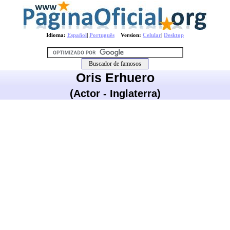
Idioma:
Español
|
Português
Version:
Celular
|
Desktop
Oris Erhuero
(Actor - Inglaterra)