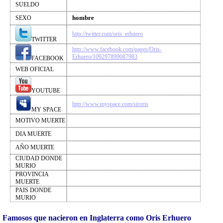
SUELDO
hombre
SEXO
http://twitter.com/oris_erhuero
TWITTER
http://www.facebook.com/pages/Oris-
Erhuero/109297899087983
FACEBOOK
WEB OFICIAL
YOUTUBE
http://www.myspace.com/siroris
MY SPACE
MOTIVO MUERTE
DIA MUERTE
AÑO MUERTE
CIUDAD DONDE
MURIO
PROVINCIA
MUERTE
PAIS DONDE
MURIO
Famosos que nacieron en Inglaterra como Oris Erhuero