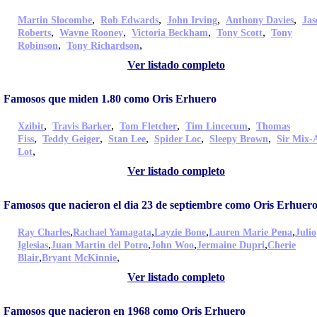
,
,
,
,
Martin Slocombe
Rob Edwards
John Irving
Anthony Davies
Jas
,
,
,
,
Roberts
Wayne Rooney
Victoria Beckham
Tony Scott
Tony
,
,
Robinson
Tony Richardson
Ver listado completo
Famosos que miden 1.80 como Oris Erhuero
,
,
,
,
Xzibit
Travis Barker
Tom Fletcher
Tim Lincecum
Thomas
,
,
,
,
,
Fiss
Teddy Geiger
Stan Lee
Spider Loc
Sleepy Brown
Sir Mix-
,
Lot
Ver listado completo
Famosos que nacieron el dia 23 de septiembre como Oris Erhuer
,
,
,
,
Ray Charles
Rachael Yamagata
Layzie Bone
Lauren Marie Pena
Julio
,
,
,
,
Iglesias
Juan Martin del Potro
John Woo
Jermaine Dupri
Cherie
,
,
Blair
Bryant McKinnie
Ver listado completo
Famosos que nacieron en 1968 como Oris Erhuero