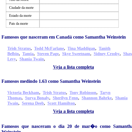
Ciudade da morte
Estado da morte
Pais da morte
Famosos que nasceram em Canadá como Samantha Weinstein
,
,
,
Trish Stratus
Todd McFarlane
Tina Maddigan
Tanith
,
,
,
,
,
Belbin
Tamia
Steven Page
Skye Sweetnam
Sidney Crosby
Sha
,
,
Levy
Shania Twain
Veja a lista completa
Famosos medindo 1.63 como Samantha Weinstein
,
,
,
Victoria Beckham
Trish Stratus
Tony Robinson
Taryn
,
,
,
,
Thomas
Surya Bonaly
Sherilyn Fenn
Shannon Bahrke
Shania
,
,
,
Twain
Serena Deeb
Scott Hamilton
Veja a lista completa
Famosos que nasceram o dia 20 de mar�o como Samanth
Weinstein