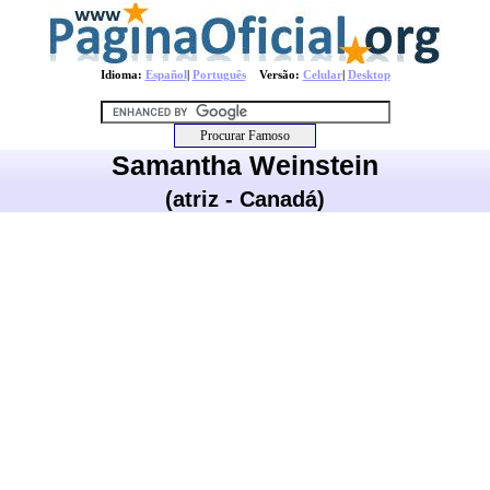
Idioma:
Español
|
Português
Versão:
Celular
|
Desktop
Samantha Weinstein
(atriz - Canadá)