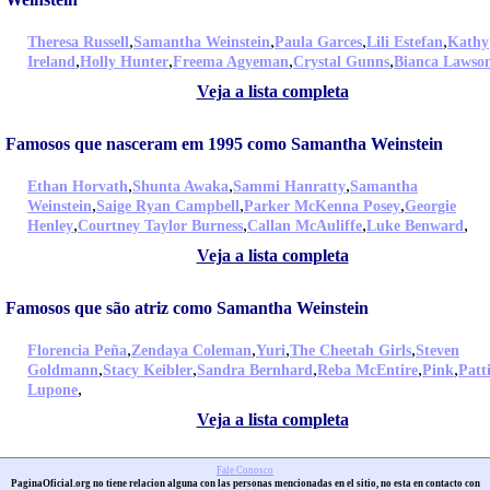
,
,
,
,
Theresa Russell
Samantha Weinstein
Paula Garces
Lili Estefan
Kathy
,
,
,
,
Ireland
Holly Hunter
Freema Agyeman
Crystal Gunns
Bianca Lawso
Veja a lista completa
Famosos que nasceram em 1995 como Samantha Weinstein
,
,
,
Ethan Horvath
Shunta Awaka
Sammi Hanratty
Samantha
,
,
,
Weinstein
Saige Ryan Campbell
Parker McKenna Posey
Georgie
,
,
,
,
Henley
Courtney Taylor Burness
Callan McAuliffe
Luke Benward
Veja a lista completa
Famosos que são atriz como Samantha Weinstein
,
,
,
,
Florencia Peña
Zendaya Coleman
Yuri
The Cheetah Girls
Steven
,
,
,
,
,
Goldmann
Stacy Keibler
Sandra Bernhard
Reba McEntire
Pink
Patt
,
Lupone
Veja a lista completa
Fale Conosco
PaginaOficial.org no tiene relacion alguna con las personas mencionadas en el sitio, no esta en contacto con