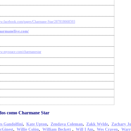
ww.facebook.com/pages/Charmane-Star/287818668593
charmanelive.com/
ww.myspace.com/charmanestar
idos como Charmane Star
,
,
,
,
s Gandolfini
Kate Upton
Zendaya Coleman
Zakk Wylde
Zachary J
,
,
,
,
,
cGinest
Willie Colón
William Beckett
Will I Am
Wes Craven
Warr