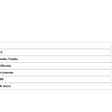
55
tados Unidos
lifornia
cramento
80
de mayo