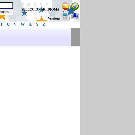
SELECCIONAR IDIOMA:
Version:
|
T
U
V
W
X
Y
Z