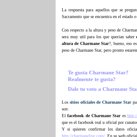
La respuesta para aquellos que se pregu
Sacramento que se encuentra en el estado o
Con respecto a la altura y peso de Charma
sera muy util para los que querian saber
altura de Charmane Star
?, bueno, eso e
peso de Charmane Star, pero pronto estar
Te gusta Charmane Star?
Realmente te gusta?
Dale tu voto a Charmane St
Los
sitios oficiales de Charmane Star
par
son:
El
facebook de Charmane Star
es
http:
que es el facebook real u oficial por cunat
Y si quieren confirmar los datos ofici
http://charmanelive.com/
. En su web oficia