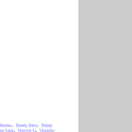
,
,
ohnson
Young Jeezy
Young
,
,
en Sapp
Warren G
Visanthe