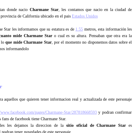
ntan donde nacio
Charmane Star
, les contamos que nacio en la ciudad de
 provincia de California ubicado en el pais
Estados Unidos
ne Star les informamos que su estatura es de
1.55
metros, esta información les
cuanto mide Charmane Star
o cual es su altura. Pensaban que otra era la
s lo
que mide Charmane Star
, por el momento no disponemos datos sobre el
emos informandolo
ar
a aquellos que quieren tener informacion real y actualizada de este personaje
//www.facebook.com/pages/Charmane-Star/287818668593
y podran confirmar
os fans de facebook tiene Charmane Star.
ales les dejamos la direccion de la
sitio oficial de Charmane Star
es
l podran tener novedades de este personaje.