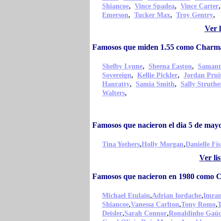
,
,
Shiancoe
Vince Spadea
Vince Carter
,
,
,
Emerson
Tucker Max
Troy Gentry
Ver 
Famosos que miden 1.55 como Charm
,
,
Shelby Lynne
Sheena Easton
Samant
,
,
Sovereign
Kellie Pickler
Jordan Prui
,
,
Hanratty
Samia Smith
Sally Struthe
,
Walters
Famosos que nacieron el dia 5 de ma
,
,
Tina Yothers
Holly Morgan
Danielle Fis
Ver li
Famosos que nacieron en 1980 como 
,
,
Michael Etulain
Adrian Iordache
Imra
,
,
,
Shiancoe
Vanessa Carlton
Tony Romo
T
,
,
Deisler
Sarah Connor
Ronaldinho Gaú