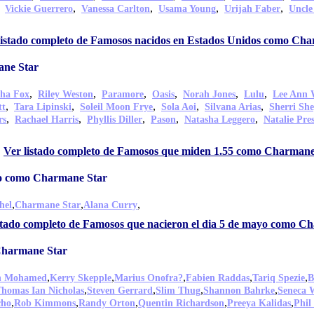
,
,
,
,
,
Vickie Guerrero
Vanessa Carlton
Usama Young
Urijah Faber
Uncle
listado completo de Famosos nacidos en Estados Unidos como Ch
ane Star
,
,
,
,
,
,
ha Fox
Riley Weston
Paramore
Oasis
Norah Jones
Lulu
Lee Ann
,
,
,
,
,
tt
Tara Lipinski
Soleil Moon Frye
Sola Aoi
Silvana Arias
Sherri Sh
,
,
,
,
,
rs
Rachael Harris
Phyllis Diller
Pason
Natasha Leggero
Natalie Pres
Ver listado completo de Famosos que miden 1.55 como Charmane
yo como Charmane Star
,
,
,
hel
Charmane Star
Alana Curry
stado completo de Famosos que nacieron el dia 5 de mayo como C
Charmane Star
,
,
,
,
,
n Mohamed
Kerry Skepple
Marius Onofra?
Fabien Raddas
Tariq Spezie
B
,
,
,
,
homas Ian Nicholas
Steven Gerrard
Slim Thug
Shannon Bahrke
Seneca 
,
,
,
,
,
cho
Rob Kimmons
Randy Orton
Quentin Richardson
Preeya Kalidas
Phil