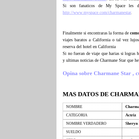
Si son fanaticos de My Space les d
http://www.myspace.com/charmanestar
.
Finalmente si encontraras la forma de
como
viajes baratos a California o tal vez lu
reserva del hotel en California
Si no fueran de viaje que harias si logras
y ultimas noticias de Charmane Star que h
Opina sobre Charmane Star , cue
MAS DATOS DE CHARMA
Charma
NOMBRE
Actriz
CATEGORIA
Sheryn
NOMBRE VERDADERO
SUELDO