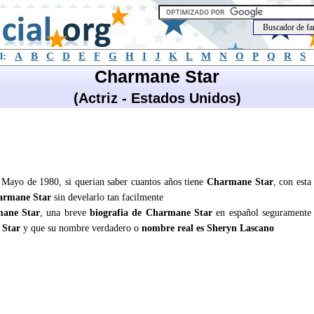
l:
A
B
C
D
E
F
G
H
I
J
K
L
M
N
O
P
Q
R
S
Charmane Star
(Actriz - Estados Unidos)
e Mayo de 1980, si querian saber cuantos años tiene
Charmane Star
, con esta
armane Star
sin develarlo tan facilmente
ane Star
, una breve
biografia de Charmane Star
en español seguramente
 Star
y que su nombre verdadero o
nombre real es Sheryn Lascano