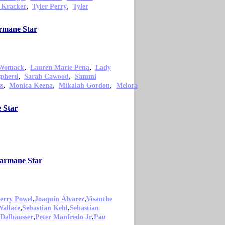
,
,
 Kracker
Tyler Perry
Tyler
armane Star
,
,
 Womack
Lauren Marie Pena
Lady
,
,
epherd
Sarah Cawood
Sammi
,
,
,
s
Monica Keena
Mikalah Gordon
Melora
 Star
harmane Star
,
,
erry Powel
Joaquín Álvarez
Visanthe
,
,
Wallace
Sebastian Kehl
Sebastian
,
,
 Dalhausser
Peter Manfredo Jr
Pau