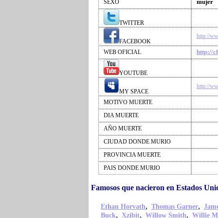
mujer
SEXO
TWITTER
http://w
FACEBOOK
http://
WEB OFICIAL
YOUTUBE
http://w
MY SPACE
MOTIVO MUERTE
DIA MUERTE
AÑO MUERTE
CIUDAD DONDE MURIO
PROVINCIA MUERTE
PAIS DONDE MURIO
Famosos que nacieron en Estados Un
,
,
Ethan Horvath
Thomas Garner
Jame
,
,
,
Buck
Xzibit
Willow Smith
Willie M